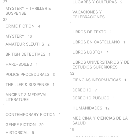
27
LUGARES Y CULTURAS
2
MYSTERY – THRILLER &
VACACIONES Y
SUSPENSE
CELEBRACIONES
27
1
CRIME FICTION
4
LIBROS DE TEXTO
1
MYSTERY
16
LIBROS EN CASTELLANO
1
AMATEUR SLEUTHS
2
LIBROS LGBTQ+
4
BRITISH DETECTIVES
1
LIBROS UNIVERSITARIOS Y DE
HARD-BOILED
4
ESTUDIOS SUPERIORES
52
POLICE PROCEDURALS
3
CIENCIAS INFORMÁTICAS
1
THRILLER & SUSPENSE
1
DERECHO
7
ANCIENT & MEDIEVAL
DERECHO PÚBLICO
1
LITERATURE
1
HUMANIDADES
12
CONTEMPORARY FICTION
1
MEDICINA Y CIENCIAS DE LA
SALUD
GENRE FICTION
29
16
HISTORICAL
5