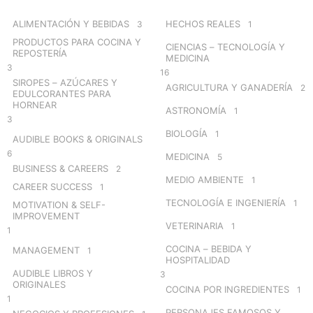
f
o
ALIMENTACIÓN Y BEBIDAS
HECHOS REALES
3
1
r
PRODUCTOS PARA COCINA Y
CIENCIAS – TECNOLOGÍA Y
:
REPOSTERÍA
MEDICINA
3
16
SIROPES – AZÚCARES Y
AGRICULTURA Y GANADERÍA
2
EDULCORANTES PARA
HORNEAR
ASTRONOMÍA
1
3
BIOLOGÍA
1
AUDIBLE BOOKS & ORIGINALS
6
MEDICINA
5
BUSINESS & CAREERS
2
MEDIO AMBIENTE
1
CAREER SUCCESS
1
TECNOLOGÍA E INGENIERÍA
1
MOTIVATION & SELF-
IMPROVEMENT
VETERINARIA
1
1
COCINA – BEBIDA Y
MANAGEMENT
1
HOSPITALIDAD
AUDIBLE LIBROS Y
3
ORIGINALES
COCINA POR INGREDIENTES
1
1
PERSONAJES FAMOSOS Y