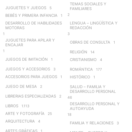
TEMAS SOCIALES Y
JUGUETES Y JUEGOS
5
FAMILIARES
2
BEBÉS Y PRIMERA INFANCIA
1
DESARROLLO DE HABILIDADES
LENGUA – LINGÜÍSTICA Y
MOTORAS
REDACCIÓN
1
3
JUGUETES PARA APILAR Y
OBRAS DE CONSULTA
1
ENCAJAR
1
RELIGIÓN
14
JUEGOS DE IMITACIÓN
1
CRISTIANISMO
4
JUEGOS Y ACCESORIOS
3
ROMÁNTICA
177
ACCESORIOS PARA JUEGOS
1
HISTÓRICO
1
JUEGO DE MESA
2
SALUD – FAMILIA Y
DESARROLLO PERSONAL
LIBRERIAS ESPECIALIZADAS
2
46
DESARROLLO PERSONAL Y
LIBROS
1.113
AUTOAYUDA
ARTE Y FOTOGRAFÍA
25
18
ARQUITECTURA
4
FAMILIA Y RELACIONES
3
ARTES GRÁFICAS
1