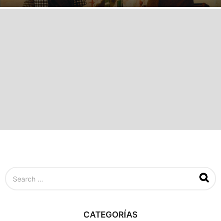
a
ñ
o
s
a
g
o
S
e
a
r
c
CATEGORÍAS
h