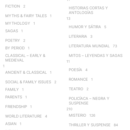
FICTION
2
HISTORIAS CORTAS Y
ANTOLOGÍAS
MYTHS & FAIRY TALES
1
13
MYTHOLOGY
1
HUMOR Y SÁTIRA
5
SAGAS
1
LITERARIA
3
POETRY
2
LITERATURA MUNDIAL
73
BY PERIOD
1
CLASSICAL – EARLY &
MITOS – LEYENDAS Y SAGAS
MEDIEVAL
11
1
POESÍA
4
ANCIENT & CLASSICAL
1
ROMANCE
1
SOCIAL & FAMILY ISSUES
2
TEATRO
2
FAMILY
1
PARENTS
1
POLICÍACA – NEGRA Y
SUSPENSE
FRIENDSHIP
1
210
MISTERIO
126
WORLD LITERATURE
4
ASIAN
1
THRILLER Y SUSPENSE
84