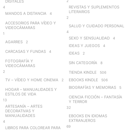
2
DIGITALES
REVISTAS Y SUPLEMENTOS
4
LITERARIOS
MANDOS A DISTANCIA
4
2
ACCESORIOS PARA VÍDEO Y
SALUD Y CUIDADO PERSONAL
VIDEOCÁMARAS
4
1
SEXO Y SENSUALIDAD
4
AGARRES
2
IDEAS Y JUEGOS
4
CARCASAS Y FUNDAS
4
IDEAS
2
FOTOGRAFÍA Y
SIN CATEGORÍA
8
VIDEOCÁMARAS
2
TIENDA KINDLE
506
TV – VÍDEO Y HOME CINEMA
EBOOKS KINDLE
2
506
BIOGRAFÍAS Y MEMORIAS
5
HOGAR – MANUALIDADES Y
ESTILOS DE VIDA
CIENCIA FICCIÓN – FANTASÍA
13
Y TERROR
ARTESANÍA – ARTES
32
DECORATIVAS Y
MANUALIDADES
EBOOKS EN IDIOMAS
EXTRANJEROS
4
69
LIBROS PARA COLOREAR PARA