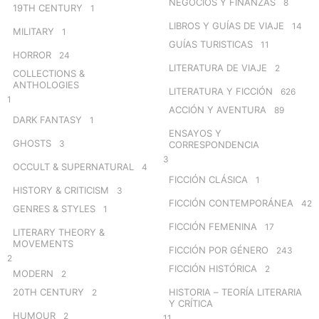
NEGOCIOS Y FINANZAS
8
19TH CENTURY
1
LIBROS Y GUÍAS DE VIAJE
14
MILITARY
1
GUÍAS TURISTICAS
11
HORROR
24
LITERATURA DE VIAJE
2
COLLECTIONS &
ANTHOLOGIES
LITERATURA Y FICCIÓN
626
1
ACCIÓN Y AVENTURA
89
DARK FANTASY
1
ENSAYOS Y
GHOSTS
3
CORRESPONDENCIA
3
OCCULT & SUPERNATURAL
4
FICCIÓN CLÁSICA
1
HISTORY & CRITICISM
3
FICCIÓN CONTEMPORÁNEA
42
GENRES & STYLES
1
FICCIÓN FEMENINA
17
LITERARY THEORY &
MOVEMENTS
FICCIÓN POR GÉNERO
243
2
FICCIÓN HISTÓRICA
2
MODERN
2
20TH CENTURY
HISTORIA – TEORÍA LITERARIA
2
Y CRÍTICA
HUMOUR
2
11