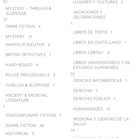
27
LUGARES Y CULTURAS
2
MYSTERY – THRILLER &
VACACIONES Y
SUSPENSE
CELEBRACIONES
27
1
CRIME FICTION
4
LIBROS DE TEXTO
1
MYSTERY
16
LIBROS EN CASTELLANO
1
AMATEUR SLEUTHS
2
LIBROS LGBTQ+
4
BRITISH DETECTIVES
1
LIBROS UNIVERSITARIOS Y DE
HARD-BOILED
4
ESTUDIOS SUPERIORES
52
POLICE PROCEDURALS
3
CIENCIAS INFORMÁTICAS
1
THRILLER & SUSPENSE
1
DERECHO
7
ANCIENT & MEDIEVAL
DERECHO PÚBLICO
1
LITERATURE
1
HUMANIDADES
12
CONTEMPORARY FICTION
1
MEDICINA Y CIENCIAS DE LA
SALUD
GENRE FICTION
29
16
HISTORICAL
5