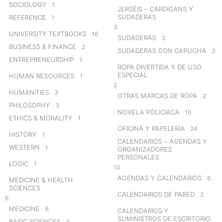
SOCIOLOGY
1
JERSÉIS – CÁRDIGANS Y
SUDADERAS
REFERENCE
1
3
UNIVERSITY TEXTBOOKS
16
SUDADERAS
3
BUSINESS & FINANCE
2
SUDADERAS CON CAPUCHA
3
ENTREPRENEURSHIP
1
ROPA DIVERTIDA Y DE USO
ESPECIAL
HUMAN RESOURCES
1
2
HUMANITIES
3
OTRAS MARCAS DE ROPA
2
PHILOSOPHY
3
NOVELA POLICIACA
10
ETHICS & MORALITY
1
OFICINA Y PAPELERÍA
24
HISTORY
1
CALENDARIOS – AGENDAS Y
WESTERN
1
ORGANIZADORES
PERSONALES
LOGIC
1
10
AGENDAS Y CALENDARIOS
6
MEDICINE & HEALTH
SCIENCES
CALENDARIOS DE PARED
2
6
MEDICINE
6
CALENDARIOS Y
SUMINISTROS DE ESCRITORIO
BASIC SCIENCES
3