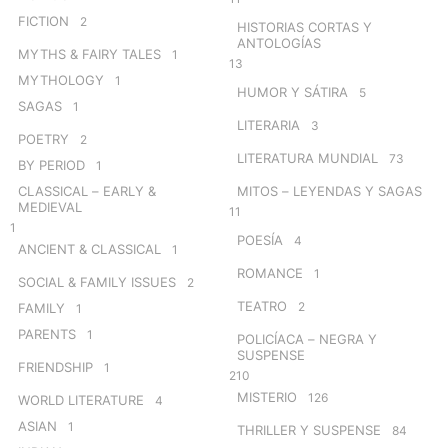
FICTION
2
HISTORIAS CORTAS Y
ANTOLOGÍAS
MYTHS & FAIRY TALES
1
13
MYTHOLOGY
1
HUMOR Y SÁTIRA
5
SAGAS
1
LITERARIA
3
POETRY
2
LITERATURA MUNDIAL
73
BY PERIOD
1
CLASSICAL – EARLY &
MITOS – LEYENDAS Y SAGAS
MEDIEVAL
11
1
POESÍA
4
ANCIENT & CLASSICAL
1
ROMANCE
1
SOCIAL & FAMILY ISSUES
2
TEATRO
2
FAMILY
1
PARENTS
1
POLICÍACA – NEGRA Y
SUSPENSE
FRIENDSHIP
1
210
MISTERIO
126
WORLD LITERATURE
4
ASIAN
1
THRILLER Y SUSPENSE
84