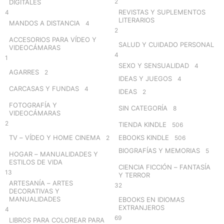
2
DIGITALES
REVISTAS Y SUPLEMENTOS
4
LITERARIOS
MANDOS A DISTANCIA
4
2
ACCESORIOS PARA VÍDEO Y
SALUD Y CUIDADO PERSONAL
VIDEOCÁMARAS
4
1
SEXO Y SENSUALIDAD
4
AGARRES
2
IDEAS Y JUEGOS
4
CARCASAS Y FUNDAS
4
IDEAS
2
FOTOGRAFÍA Y
SIN CATEGORÍA
8
VIDEOCÁMARAS
2
TIENDA KINDLE
506
TV – VÍDEO Y HOME CINEMA
EBOOKS KINDLE
2
506
BIOGRAFÍAS Y MEMORIAS
5
HOGAR – MANUALIDADES Y
ESTILOS DE VIDA
CIENCIA FICCIÓN – FANTASÍA
13
Y TERROR
ARTESANÍA – ARTES
32
DECORATIVAS Y
MANUALIDADES
EBOOKS EN IDIOMAS
EXTRANJEROS
4
69
LIBROS PARA COLOREAR PARA