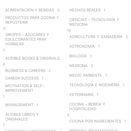
f
o
ALIMENTACIÓN Y BEBIDAS
HECHOS REALES
3
1
r
PRODUCTOS PARA COCINA Y
CIENCIAS – TECNOLOGÍA Y
:
REPOSTERÍA
MEDICINA
3
16
SIROPES – AZÚCARES Y
AGRICULTURA Y GANADERÍA
2
EDULCORANTES PARA
HORNEAR
ASTRONOMÍA
1
3
BIOLOGÍA
1
AUDIBLE BOOKS & ORIGINALS
6
MEDICINA
5
BUSINESS & CAREERS
2
MEDIO AMBIENTE
1
CAREER SUCCESS
1
TECNOLOGÍA E INGENIERÍA
1
MOTIVATION & SELF-
IMPROVEMENT
VETERINARIA
1
1
COCINA – BEBIDA Y
MANAGEMENT
1
HOSPITALIDAD
AUDIBLE LIBROS Y
3
ORIGINALES
COCINA POR INGREDIENTES
1
1
PERSONAJES FAMOSOS Y