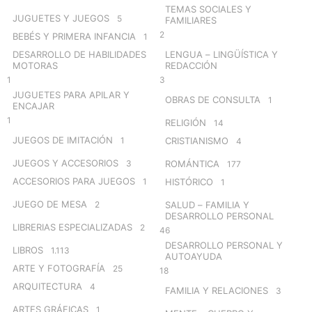
TEMAS SOCIALES Y
JUGUETES Y JUEGOS
5
FAMILIARES
2
BEBÉS Y PRIMERA INFANCIA
1
DESARROLLO DE HABILIDADES
LENGUA – LINGÜÍSTICA Y
MOTORAS
REDACCIÓN
1
3
JUGUETES PARA APILAR Y
OBRAS DE CONSULTA
1
ENCAJAR
1
RELIGIÓN
14
JUEGOS DE IMITACIÓN
1
CRISTIANISMO
4
JUEGOS Y ACCESORIOS
3
ROMÁNTICA
177
ACCESORIOS PARA JUEGOS
1
HISTÓRICO
1
JUEGO DE MESA
2
SALUD – FAMILIA Y
DESARROLLO PERSONAL
LIBRERIAS ESPECIALIZADAS
2
46
DESARROLLO PERSONAL Y
LIBROS
1.113
AUTOAYUDA
ARTE Y FOTOGRAFÍA
25
18
ARQUITECTURA
4
FAMILIA Y RELACIONES
3
ARTES GRÁFICAS
1