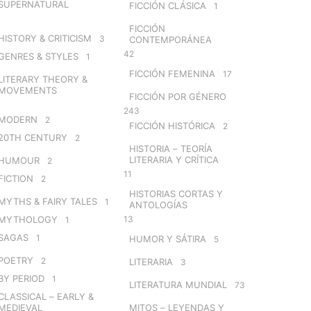
SUPERNATURAL
FICCIÓN CLÁSICA
1
FICCIÓN
HISTORY & CRITICISM
3
CONTEMPORÁNEA
42
GENRES & STYLES
1
FICCIÓN FEMENINA
17
LITERARY THEORY &
MOVEMENTS
FICCIÓN POR GÉNERO
243
MODERN
2
FICCIÓN HISTÓRICA
2
20TH CENTURY
2
HISTORIA – TEORÍA
LITERARIA Y CRÍTICA
HUMOUR
2
11
FICTION
2
HISTORIAS CORTAS Y
MYTHS & FAIRY TALES
1
ANTOLOGÍAS
MYTHOLOGY
13
1
SAGAS
1
HUMOR Y SÁTIRA
5
POETRY
2
LITERARIA
3
BY PERIOD
1
LITERATURA MUNDIAL
73
CLASSICAL – EARLY &
MEDIEVAL
MITOS – LEYENDAS Y