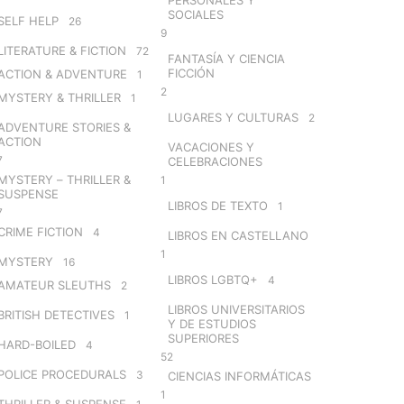
SOCIALES
SELF HELP
26
9
LITERATURE & FICTION
72
FANTASÍA Y CIENCIA
FICCIÓN
ACTION & ADVENTURE
1
2
MYSTERY & THRILLER
1
LUGARES Y CULTURAS
2
ADVENTURE STORIES &
ACTION
VACACIONES Y
7
CELEBRACIONES
MYSTERY – THRILLER &
1
SUSPENSE
LIBROS DE TEXTO
1
7
CRIME FICTION
4
LIBROS EN CASTELLANO
1
MYSTERY
16
LIBROS LGBTQ+
4
AMATEUR SLEUTHS
2
LIBROS UNIVERSITARIOS
BRITISH DETECTIVES
1
Y DE ESTUDIOS
SUPERIORES
HARD-BOILED
4
52
POLICE PROCEDURALS
3
CIENCIAS INFORMÁTICAS
1
THRILLER & SUSPENSE