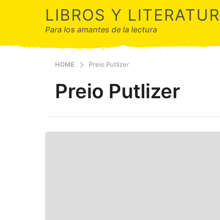
LIBROS Y LITERATU
Para los amantes de la lectura
HOME
Preio Putlizer
Preio Putlizer