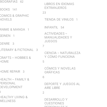
BIOGRAFIAS
62
LIBROS EN IDIOMAS
EXTRANJEROS
BOOKS
141
23
COMICS & GRAPHIC
NOVELS
TIENDA DE VINILOS
1
INFANTIL
54
ANIME & MANGA
1
ACTIVIDADES –
SEINEN
1
MANUALIDADES Y
JUEGOS
GENRE
3
7
LITERARY & FICTIONAL
3
CIENCIA – NATURALEZA
Y CÓMO FUNCIONA
CRAFTS – HOBBIES &
HOME
5
CÓMICS Y NOVELAS
HOME REPAIR
3
GRÁFICAS
6
HEALTH – FAMILY &
PERSONAL
DEPORTE Y JUEGOS AL
DEVELOPMENT
AIRE LIBRE
8
2
HEALTHY LIVING &
DESARROLLO Y
WELLNESS
CUESTIONES
PERSONALES Y