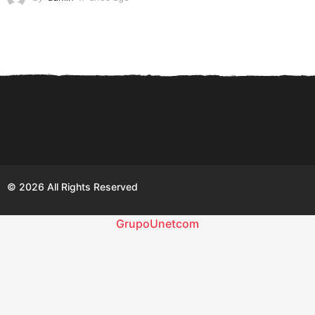
1
a
ñ
o
s
a
g
o
© 2026 All Rights Reserved
GrupoUnetcom