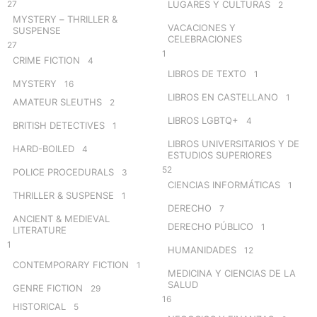
27
LUGARES Y CULTURAS
2
MYSTERY – THRILLER &
VACACIONES Y
SUSPENSE
CELEBRACIONES
27
1
CRIME FICTION
4
LIBROS DE TEXTO
1
MYSTERY
16
LIBROS EN CASTELLANO
1
AMATEUR SLEUTHS
2
LIBROS LGBTQ+
4
BRITISH DETECTIVES
1
LIBROS UNIVERSITARIOS Y DE
HARD-BOILED
4
ESTUDIOS SUPERIORES
52
POLICE PROCEDURALS
3
CIENCIAS INFORMÁTICAS
1
THRILLER & SUSPENSE
1
DERECHO
7
ANCIENT & MEDIEVAL
DERECHO PÚBLICO
1
LITERATURE
1
HUMANIDADES
12
CONTEMPORARY FICTION
1
MEDICINA Y CIENCIAS DE LA
SALUD
GENRE FICTION
29
16
HISTORICAL
5