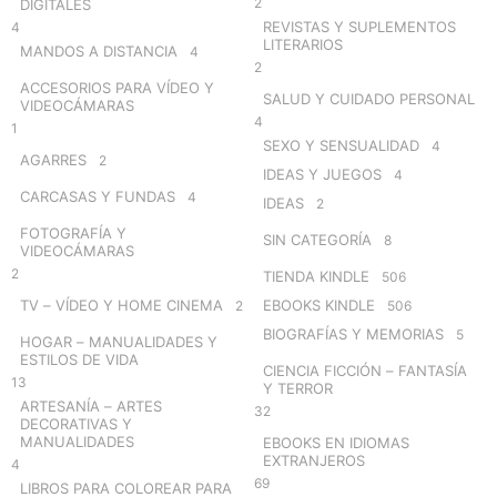
2
DIGITALES
REVISTAS Y SUPLEMENTOS
4
LITERARIOS
MANDOS A DISTANCIA
4
2
ACCESORIOS PARA VÍDEO Y
SALUD Y CUIDADO PERSONAL
VIDEOCÁMARAS
4
1
SEXO Y SENSUALIDAD
4
AGARRES
2
IDEAS Y JUEGOS
4
CARCASAS Y FUNDAS
4
IDEAS
2
FOTOGRAFÍA Y
SIN CATEGORÍA
8
VIDEOCÁMARAS
2
TIENDA KINDLE
506
TV – VÍDEO Y HOME CINEMA
EBOOKS KINDLE
2
506
BIOGRAFÍAS Y MEMORIAS
5
HOGAR – MANUALIDADES Y
ESTILOS DE VIDA
CIENCIA FICCIÓN – FANTASÍA
13
Y TERROR
ARTESANÍA – ARTES
32
DECORATIVAS Y
MANUALIDADES
EBOOKS EN IDIOMAS
EXTRANJEROS
4
69
LIBROS PARA COLOREAR PARA