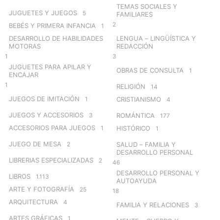
TEMAS SOCIALES Y
JUGUETES Y JUEGOS
5
FAMILIARES
2
BEBÉS Y PRIMERA INFANCIA
1
DESARROLLO DE HABILIDADES
LENGUA – LINGÜÍSTICA Y
MOTORAS
REDACCIÓN
1
3
JUGUETES PARA APILAR Y
OBRAS DE CONSULTA
1
ENCAJAR
1
RELIGIÓN
14
JUEGOS DE IMITACIÓN
1
CRISTIANISMO
4
JUEGOS Y ACCESORIOS
3
ROMÁNTICA
177
ACCESORIOS PARA JUEGOS
1
HISTÓRICO
1
JUEGO DE MESA
2
SALUD – FAMILIA Y
DESARROLLO PERSONAL
LIBRERIAS ESPECIALIZADAS
2
46
DESARROLLO PERSONAL Y
LIBROS
1.113
AUTOAYUDA
ARTE Y FOTOGRAFÍA
25
18
ARQUITECTURA
4
FAMILIA Y RELACIONES
3
ARTES GRÁFICAS
1