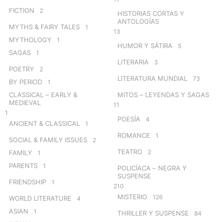
FICTION
2
HISTORIAS CORTAS Y
ANTOLOGÍAS
MYTHS & FAIRY TALES
1
13
MYTHOLOGY
1
HUMOR Y SÁTIRA
5
SAGAS
1
LITERARIA
3
POETRY
2
LITERATURA MUNDIAL
73
BY PERIOD
1
CLASSICAL – EARLY &
MITOS – LEYENDAS Y SAGAS
MEDIEVAL
11
1
POESÍA
4
ANCIENT & CLASSICAL
1
ROMANCE
1
SOCIAL & FAMILY ISSUES
2
TEATRO
2
FAMILY
1
PARENTS
1
POLICÍACA – NEGRA Y
SUSPENSE
FRIENDSHIP
1
210
MISTERIO
126
WORLD LITERATURE
4
ASIAN
1
THRILLER Y SUSPENSE
84