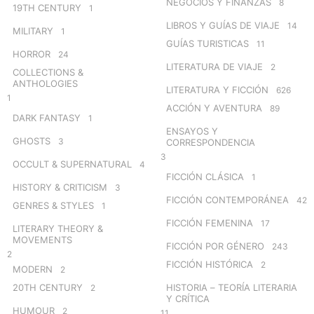
NEGOCIOS Y FINANZAS
8
19TH CENTURY
1
LIBROS Y GUÍAS DE VIAJE
14
MILITARY
1
GUÍAS TURISTICAS
11
HORROR
24
LITERATURA DE VIAJE
2
COLLECTIONS &
ANTHOLOGIES
LITERATURA Y FICCIÓN
626
1
ACCIÓN Y AVENTURA
89
DARK FANTASY
1
ENSAYOS Y
GHOSTS
3
CORRESPONDENCIA
3
OCCULT & SUPERNATURAL
4
FICCIÓN CLÁSICA
1
HISTORY & CRITICISM
3
FICCIÓN CONTEMPORÁNEA
42
GENRES & STYLES
1
FICCIÓN FEMENINA
17
LITERARY THEORY &
MOVEMENTS
FICCIÓN POR GÉNERO
243
2
FICCIÓN HISTÓRICA
2
MODERN
2
20TH CENTURY
HISTORIA – TEORÍA LITERARIA
2
Y CRÍTICA
HUMOUR
2
11