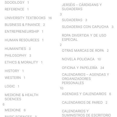
SOCIOLOGY
1
JERSÉIS – CÁRDIGANS Y
SUDADERAS
REFERENCE
1
3
UNIVERSITY TEXTBOOKS
16
SUDADERAS
3
BUSINESS & FINANCE
2
SUDADERAS CON CAPUCHA
3
ENTREPRENEURSHIP
1
ROPA DIVERTIDA Y DE USO
ESPECIAL
HUMAN RESOURCES
1
2
HUMANITIES
3
OTRAS MARCAS DE ROPA
2
PHILOSOPHY
3
NOVELA POLICIACA
10
ETHICS & MORALITY
1
OFICINA Y PAPELERÍA
24
HISTORY
1
CALENDARIOS – AGENDAS Y
WESTERN
1
ORGANIZADORES
PERSONALES
LOGIC
1
10
AGENDAS Y CALENDARIOS
6
MEDICINE & HEALTH
SCIENCES
CALENDARIOS DE PARED
2
6
MEDICINE
6
CALENDARIOS Y
SUMINISTROS DE ESCRITORIO
BASIC SCIENCES
3