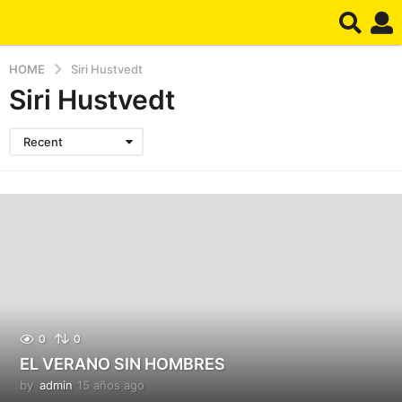
HOME
Siri Hustvedt
Siri Hustvedt
Recent
0
0
EL VERANO SIN HOMBRES
by
admin
15 años ago
1