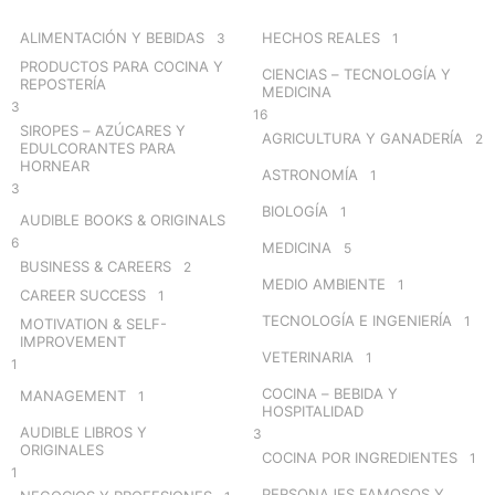
f
o
ALIMENTACIÓN Y BEBIDAS
HECHOS REALES
3
1
r
PRODUCTOS PARA COCINA Y
CIENCIAS – TECNOLOGÍA Y
:
REPOSTERÍA
MEDICINA
3
16
SIROPES – AZÚCARES Y
AGRICULTURA Y GANADERÍA
2
EDULCORANTES PARA
HORNEAR
ASTRONOMÍA
1
3
BIOLOGÍA
1
AUDIBLE BOOKS & ORIGINALS
6
MEDICINA
5
BUSINESS & CAREERS
2
MEDIO AMBIENTE
1
CAREER SUCCESS
1
TECNOLOGÍA E INGENIERÍA
1
MOTIVATION & SELF-
IMPROVEMENT
VETERINARIA
1
1
COCINA – BEBIDA Y
MANAGEMENT
1
HOSPITALIDAD
AUDIBLE LIBROS Y
3
ORIGINALES
COCINA POR INGREDIENTES
1
1
PERSONAJES FAMOSOS Y