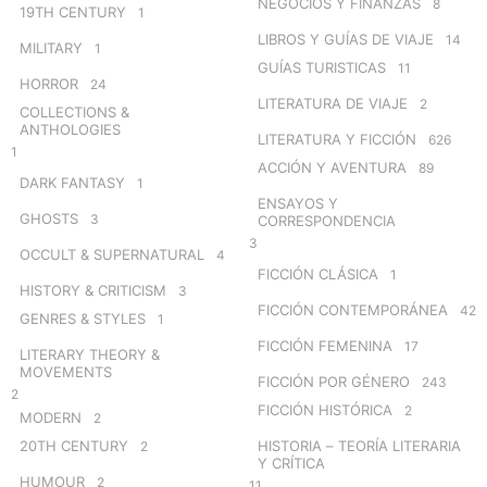
NEGOCIOS Y FINANZAS
8
19TH CENTURY
1
LIBROS Y GUÍAS DE VIAJE
14
MILITARY
1
GUÍAS TURISTICAS
11
HORROR
24
LITERATURA DE VIAJE
2
COLLECTIONS &
ANTHOLOGIES
LITERATURA Y FICCIÓN
626
1
ACCIÓN Y AVENTURA
89
DARK FANTASY
1
ENSAYOS Y
GHOSTS
3
CORRESPONDENCIA
3
OCCULT & SUPERNATURAL
4
FICCIÓN CLÁSICA
1
HISTORY & CRITICISM
3
FICCIÓN CONTEMPORÁNEA
42
GENRES & STYLES
1
FICCIÓN FEMENINA
17
LITERARY THEORY &
MOVEMENTS
FICCIÓN POR GÉNERO
243
2
FICCIÓN HISTÓRICA
2
MODERN
2
20TH CENTURY
HISTORIA – TEORÍA LITERARIA
2
Y CRÍTICA
HUMOUR
2
11