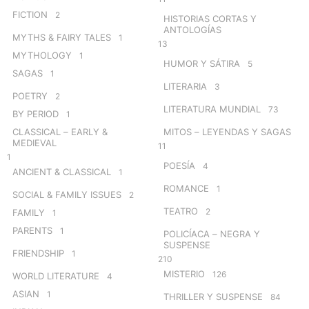
FICTION
2
HISTORIAS CORTAS Y
ANTOLOGÍAS
MYTHS & FAIRY TALES
1
13
MYTHOLOGY
1
HUMOR Y SÁTIRA
5
SAGAS
1
LITERARIA
3
POETRY
2
LITERATURA MUNDIAL
73
BY PERIOD
1
CLASSICAL – EARLY &
MITOS – LEYENDAS Y SAGAS
MEDIEVAL
11
1
POESÍA
4
ANCIENT & CLASSICAL
1
ROMANCE
1
SOCIAL & FAMILY ISSUES
2
TEATRO
2
FAMILY
1
PARENTS
1
POLICÍACA – NEGRA Y
SUSPENSE
FRIENDSHIP
1
210
MISTERIO
126
WORLD LITERATURE
4
ASIAN
1
THRILLER Y SUSPENSE
84