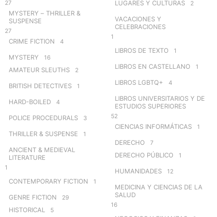
27
LUGARES Y CULTURAS
2
MYSTERY – THRILLER &
VACACIONES Y
SUSPENSE
CELEBRACIONES
27
1
CRIME FICTION
4
LIBROS DE TEXTO
1
MYSTERY
16
LIBROS EN CASTELLANO
1
AMATEUR SLEUTHS
2
LIBROS LGBTQ+
4
BRITISH DETECTIVES
1
LIBROS UNIVERSITARIOS Y DE
HARD-BOILED
4
ESTUDIOS SUPERIORES
52
POLICE PROCEDURALS
3
CIENCIAS INFORMÁTICAS
1
THRILLER & SUSPENSE
1
DERECHO
7
ANCIENT & MEDIEVAL
DERECHO PÚBLICO
1
LITERATURE
1
HUMANIDADES
12
CONTEMPORARY FICTION
1
MEDICINA Y CIENCIAS DE LA
SALUD
GENRE FICTION
29
16
HISTORICAL
5