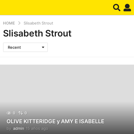
HOME
Slisabeth Strout
Slisabeth Strout
Recent
0
0
OLIVE KITTERIDGE y AMY E ISABELLE
by
admin
15 años ago
1