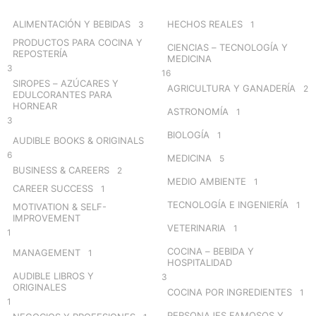
f
o
ALIMENTACIÓN Y BEBIDAS
HECHOS REALES
3
1
r
PRODUCTOS PARA COCINA Y
CIENCIAS – TECNOLOGÍA Y
:
REPOSTERÍA
MEDICINA
3
16
SIROPES – AZÚCARES Y
AGRICULTURA Y GANADERÍA
2
EDULCORANTES PARA
HORNEAR
ASTRONOMÍA
1
3
BIOLOGÍA
1
AUDIBLE BOOKS & ORIGINALS
6
MEDICINA
5
BUSINESS & CAREERS
2
MEDIO AMBIENTE
1
CAREER SUCCESS
1
TECNOLOGÍA E INGENIERÍA
1
MOTIVATION & SELF-
IMPROVEMENT
VETERINARIA
1
1
COCINA – BEBIDA Y
MANAGEMENT
1
HOSPITALIDAD
AUDIBLE LIBROS Y
3
ORIGINALES
COCINA POR INGREDIENTES
1
1
PERSONAJES FAMOSOS Y