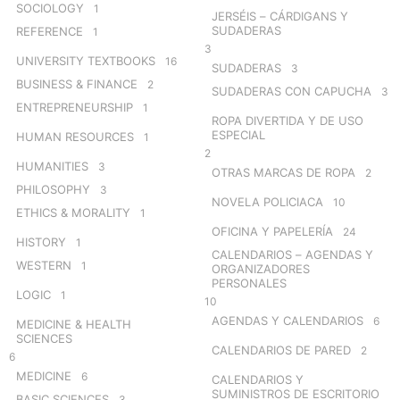
SOCIOLOGY
1
JERSÉIS – CÁRDIGANS Y
SUDADERAS
REFERENCE
1
3
UNIVERSITY TEXTBOOKS
16
SUDADERAS
3
BUSINESS & FINANCE
2
SUDADERAS CON CAPUCHA
3
ENTREPRENEURSHIP
1
ROPA DIVERTIDA Y DE USO
ESPECIAL
HUMAN RESOURCES
1
2
HUMANITIES
3
OTRAS MARCAS DE ROPA
2
PHILOSOPHY
3
NOVELA POLICIACA
10
ETHICS & MORALITY
1
OFICINA Y PAPELERÍA
24
HISTORY
1
CALENDARIOS – AGENDAS Y
WESTERN
1
ORGANIZADORES
PERSONALES
LOGIC
1
10
AGENDAS Y CALENDARIOS
6
MEDICINE & HEALTH
SCIENCES
CALENDARIOS DE PARED
2
6
MEDICINE
6
CALENDARIOS Y
SUMINISTROS DE ESCRITORIO
BASIC SCIENCES
3