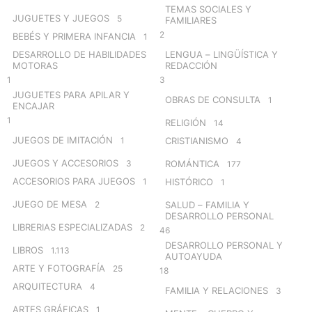
TEMAS SOCIALES Y
JUGUETES Y JUEGOS
5
FAMILIARES
2
BEBÉS Y PRIMERA INFANCIA
1
DESARROLLO DE HABILIDADES
LENGUA – LINGÜÍSTICA Y
MOTORAS
REDACCIÓN
1
3
JUGUETES PARA APILAR Y
OBRAS DE CONSULTA
1
ENCAJAR
1
RELIGIÓN
14
JUEGOS DE IMITACIÓN
1
CRISTIANISMO
4
JUEGOS Y ACCESORIOS
3
ROMÁNTICA
177
ACCESORIOS PARA JUEGOS
1
HISTÓRICO
1
JUEGO DE MESA
2
SALUD – FAMILIA Y
DESARROLLO PERSONAL
LIBRERIAS ESPECIALIZADAS
2
46
DESARROLLO PERSONAL Y
LIBROS
1.113
AUTOAYUDA
ARTE Y FOTOGRAFÍA
25
18
ARQUITECTURA
4
FAMILIA Y RELACIONES
3
ARTES GRÁFICAS
1