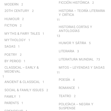
FICCIÓN HISTÓRICA
2
MODERN
2
20TH CENTURY
HISTORIA – TEORÍA LITERARIA
2
Y CRÍTICA
HUMOUR
2
11
FICTION
2
HISTORIAS CORTAS Y
ANTOLOGÍAS
MYTHS & FAIRY TALES
1
13
MYTHOLOGY
1
HUMOR Y SÁTIRA
5
SAGAS
1
LITERARIA
3
POETRY
2
LITERATURA MUNDIAL
73
BY PERIOD
1
CLASSICAL – EARLY &
MITOS – LEYENDAS Y SAGAS
MEDIEVAL
11
1
POESÍA
4
ANCIENT & CLASSICAL
1
ROMANCE
1
SOCIAL & FAMILY ISSUES
2
TEATRO
2
FAMILY
1
PARENTS
1
POLICÍACA – NEGRA Y
SUSPENSE
FRIENDSHIP