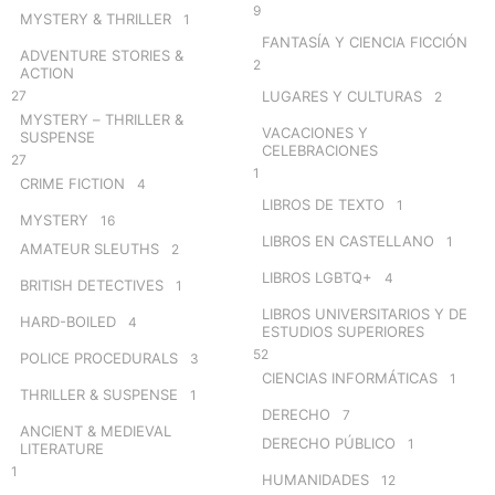
9
MYSTERY & THRILLER
1
FANTASÍA Y CIENCIA FICCIÓN
ADVENTURE STORIES &
2
ACTION
27
LUGARES Y CULTURAS
2
MYSTERY – THRILLER &
VACACIONES Y
SUSPENSE
CELEBRACIONES
27
1
CRIME FICTION
4
LIBROS DE TEXTO
1
MYSTERY
16
LIBROS EN CASTELLANO
1
AMATEUR SLEUTHS
2
LIBROS LGBTQ+
4
BRITISH DETECTIVES
1
LIBROS UNIVERSITARIOS Y DE
HARD-BOILED
4
ESTUDIOS SUPERIORES
52
POLICE PROCEDURALS
3
CIENCIAS INFORMÁTICAS
1
THRILLER & SUSPENSE
1
DERECHO
7
ANCIENT & MEDIEVAL
DERECHO PÚBLICO
1
LITERATURE
1
HUMANIDADES
12