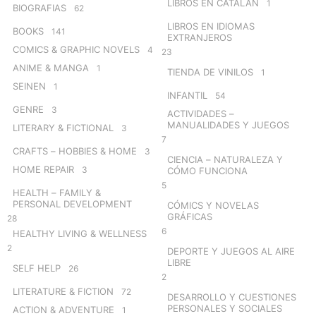
LIBROS EN CATALÁN
1
BIOGRAFIAS
62
LIBROS EN IDIOMAS
BOOKS
141
EXTRANJEROS
COMICS & GRAPHIC NOVELS
4
23
ANIME & MANGA
1
TIENDA DE VINILOS
1
SEINEN
1
INFANTIL
54
GENRE
3
ACTIVIDADES –
MANUALIDADES Y JUEGOS
LITERARY & FICTIONAL
3
7
CRAFTS – HOBBIES & HOME
3
CIENCIA – NATURALEZA Y
HOME REPAIR
3
CÓMO FUNCIONA
5
HEALTH – FAMILY &
PERSONAL DEVELOPMENT
CÓMICS Y NOVELAS
GRÁFICAS
28
6
HEALTHY LIVING & WELLNESS
2
DEPORTE Y JUEGOS AL AIRE
LIBRE
SELF HELP
26
2
LITERATURE & FICTION
72
DESARROLLO Y CUESTIONES
PERSONALES Y SOCIALES
ACTION & ADVENTURE
1