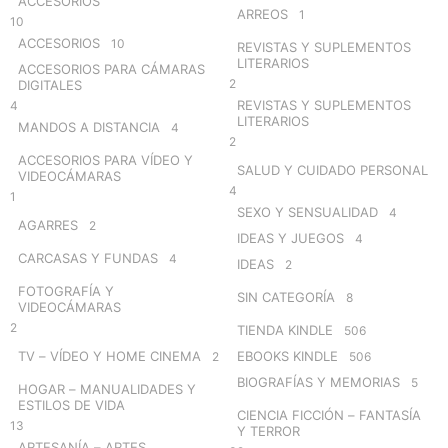
ACCESORIOS
ARREOS
1
10
ACCESORIOS
10
REVISTAS Y SUPLEMENTOS
LITERARIOS
ACCESORIOS PARA CÁMARAS
2
DIGITALES
REVISTAS Y SUPLEMENTOS
4
LITERARIOS
MANDOS A DISTANCIA
4
2
ACCESORIOS PARA VÍDEO Y
SALUD Y CUIDADO PERSONAL
VIDEOCÁMARAS
4
1
SEXO Y SENSUALIDAD
4
AGARRES
2
IDEAS Y JUEGOS
4
CARCASAS Y FUNDAS
4
IDEAS
2
FOTOGRAFÍA Y
SIN CATEGORÍA
8
VIDEOCÁMARAS
2
TIENDA KINDLE
506
TV – VÍDEO Y HOME CINEMA
EBOOKS KINDLE
2
506
BIOGRAFÍAS Y MEMORIAS
5
HOGAR – MANUALIDADES Y
ESTILOS DE VIDA
CIENCIA FICCIÓN – FANTASÍA
13
Y TERROR
ARTESANÍA – ARTES