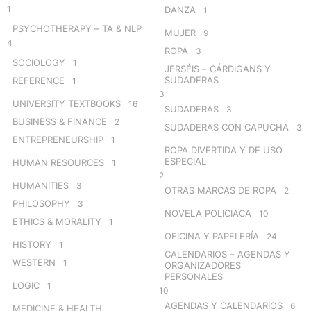
1
DANZA
1
PSYCHOTHERAPY – TA & NLP
MUJER
9
4
ROPA
3
SOCIOLOGY
1
JERSÉIS – CÁRDIGANS Y
SUDADERAS
REFERENCE
1
3
UNIVERSITY TEXTBOOKS
16
SUDADERAS
3
BUSINESS & FINANCE
2
SUDADERAS CON CAPUCHA
3
ENTREPRENEURSHIP
1
ROPA DIVERTIDA Y DE USO
ESPECIAL
HUMAN RESOURCES
1
2
HUMANITIES
3
OTRAS MARCAS DE ROPA
2
PHILOSOPHY
3
NOVELA POLICIACA
10
ETHICS & MORALITY
1
OFICINA Y PAPELERÍA
24
HISTORY
1
CALENDARIOS – AGENDAS Y
WESTERN
1
ORGANIZADORES
PERSONALES
LOGIC
1
10
AGENDAS Y CALENDARIOS
6
MEDICINE & HEALTH