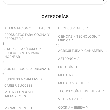
a
r
c
CATEGORÍAS
h
f
o
ALIMENTACIÓN Y BEBIDAS
HECHOS REALES
3
1
r
PRODUCTOS PARA COCINA Y
CIENCIAS – TECNOLOGÍA Y
:
REPOSTERÍA
MEDICINA
3
16
SIROPES – AZÚCARES Y
AGRICULTURA Y GANADERÍA
2
EDULCORANTES PARA
HORNEAR
ASTRONOMÍA
1
3
BIOLOGÍA
1
AUDIBLE BOOKS & ORIGINALS
6
MEDICINA
5
BUSINESS & CAREERS
2
MEDIO AMBIENTE
1
CAREER SUCCESS
1
TECNOLOGÍA E INGENIERÍA
1
MOTIVATION & SELF-
IMPROVEMENT
VETERINARIA
1
1
COCINA – BEBIDA Y
MANAGEMENT
1