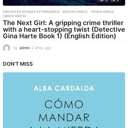
EBOOKS EN IDIOMAS EXTRANJEROS
,
EBOOKS KINDLE
,
TIENDA KINDLE
LIBROS GRATIS
The Next Girl: A gripping crime thriller
with a heart-stopping twist (Detective
Gina Harte Book 1) (English Edition)
by
admin
2 años ago
2
a
ñ
DON'T MISS
o
s
a
g
o