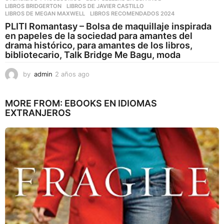
LIBROS BRIDGERTON
,
LIBROS DE JAVIER CASTILLO
,
LIBROS DE MEGAN MAXWELL
,
LIBROS RECOMENDADOS 2024
PLITI Romantasy – Bolsa de maquillaje inspirada
en papeles de la sociedad para amantes del
drama histórico, para amantes de los libros,
bibliotecario, Talk Bridge Me Bagu, moda
by
admin
2 años ago
2
a
ñ
MORE FROM:
EBOOKS EN IDIOMAS
o
EXTRANJEROS
s
a
g
o