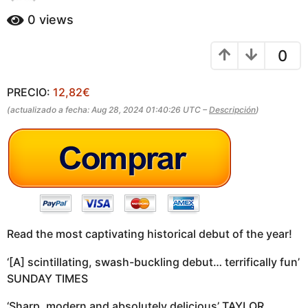
a
s
ñ
0
views
a
o
g
s
0
a
o
g
o
PRECIO:
12,82€
(actualizado a fecha: Aug 28, 2024 01:40:26 UTC –
Descripción
)
Read the most captivating historical debut of the year!
‘[A] scintillating, swash-buckling debut… terrifically fun’
SUNDAY TIMES
‘Sharp, modern and absolutely delicious’ TAYLOR