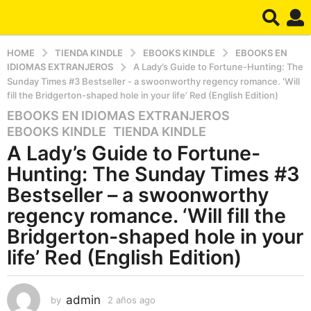
HOME
TIENDA KINDLE
EBOOKS KINDLE
EBOOKS EN
IDIOMAS EXTRANJEROS
A Lady’s Guide to Fortune-Hunting: The
Sunday Times #3 Bestseller - a swoonworthy regency romance. ‘Will
fill the Bridgerton-shaped hole in your life’ Red (English Edition)
EBOOKS EN IDIOMAS EXTRANJEROS
,
2
EBOOKS KINDLE
,
TIENDA KINDLE
a
A Lady’s Guide to Fortune-
ñ
o
Hunting: The Sunday Times #3
s
Bestseller – a swoonworthy
a
regency romance. ‘Will fill the
g
Bridgerton-shaped hole in your
o
2
life’ Red (English Edition)
a
ñ
admin
o
by
2 años ago
2