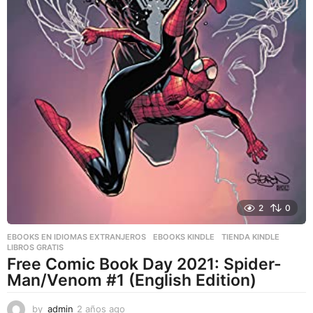
2
0
EBOOKS EN IDIOMAS EXTRANJEROS
,
EBOOKS KINDLE
,
TIENDA KINDLE
LIBROS GRATIS
Free Comic Book Day 2021: Spider-
Man/Venom #1 (English Edition)
by
admin
2 años ago
2