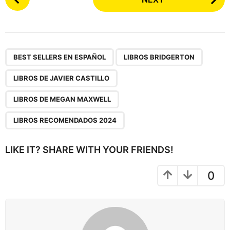
o
s
t
P
,
,
,
,
a
BEST SELLERS EN ESPAÑOL
LIBROS BRIDGERTON
g
LIBROS DE JAVIER CASTILLO
i
n
LIBROS DE MEGAN MAXWELL
a
LIBROS RECOMENDADOS 2024
t
i
LIKE IT? SHARE WITH YOUR FRIENDS!
o
n
0