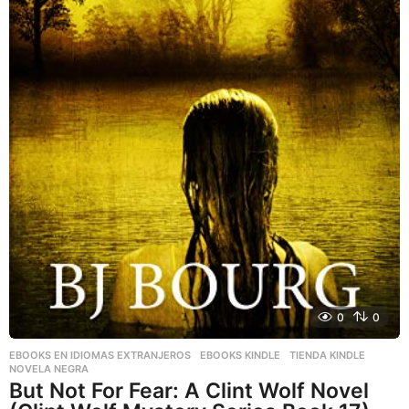
0
0
EBOOKS EN IDIOMAS EXTRANJEROS
,
EBOOKS KINDLE
,
TIENDA KINDLE
NOVELA NEGRA
But Not For Fear: A Clint Wolf Novel