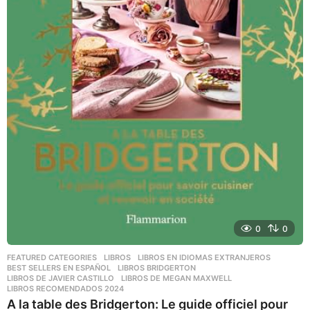
0
0
FEATURED CATEGORIES
,
LIBROS
,
LIBROS EN IDIOMAS EXTRANJEROS
BEST SELLERS EN ESPAÑOL
,
LIBROS BRIDGERTON
,
LIBROS DE JAVIER CASTILLO
,
LIBROS DE MEGAN MAXWELL
,
LIBROS RECOMENDADOS 2024
A la table des Bridgerton: Le guide officiel pour