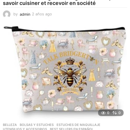
savoir cuisiner et recevoir en société
by
admin
2 años ago
2
a
ñ
o
s
a
g
o
0
0
BELLEZA
,
BOLSAS Y ESTUCHES
,
ESTUCHES DE MAQUILLAJE
,
UTENSILIOS Y ACCESORIOS
BEST SELLERS EN ESPAÑOL
,