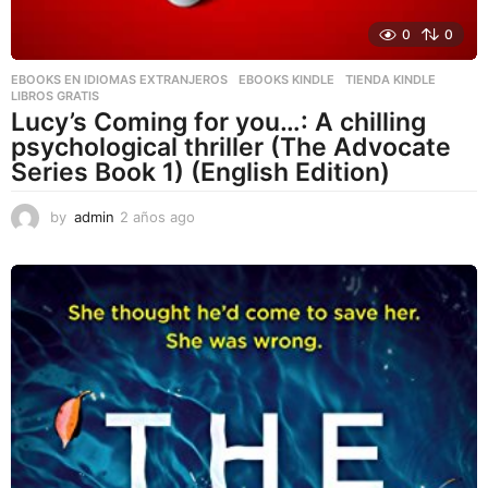
0
0
EBOOKS EN IDIOMAS EXTRANJEROS
,
EBOOKS KINDLE
,
TIENDA KINDLE
LIBROS GRATIS
Lucy’s Coming for you…: A chilling
psychological thriller (The Advocate
Series Book 1) (English Edition)
by
admin
2 años ago
2
a
ñ
o
s
a
g
o