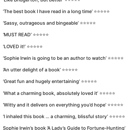
‘The best book I have read in a long time’ ⭐⭐⭐⭐⭐
‘Sassy, outrageous and bingeable’ ⭐⭐⭐⭐⭐
‘MUST READ’ ⭐⭐⭐⭐⭐
‘LOVED it!’ ⭐⭐⭐⭐⭐
‘Sophie Irwin is going to be an author to watch’ ⭐⭐⭐⭐⭐
‘An utter delight of a book’ ⭐⭐⭐⭐⭐
‘Great fun and hugely entertaining’ ⭐⭐⭐⭐⭐
‘What a charming book, absolutely loved it’ ⭐⭐⭐⭐⭐
‘Witty and it delivers on everything you’d hope’ ⭐⭐⭐⭐⭐
‘I inhaled this book … a charming, blissful story’ ⭐⭐⭐⭐⭐
Sophie Irwin’s book ‘A Lady’s Guide to Fortune-Hunting’