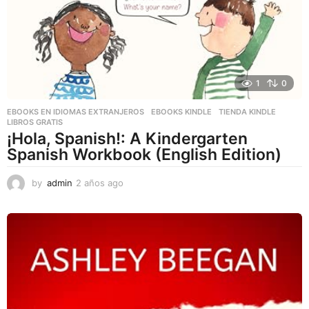
1
0
EBOOKS EN IDIOMAS EXTRANJEROS
,
EBOOKS KINDLE
,
TIENDA KINDLE
LIBROS GRATIS
¡Hola, Spanish!: A Kindergarten
Spanish Workbook (English Edition)
by
admin
2 años ago
2
a
ñ
o
s
a
g
o