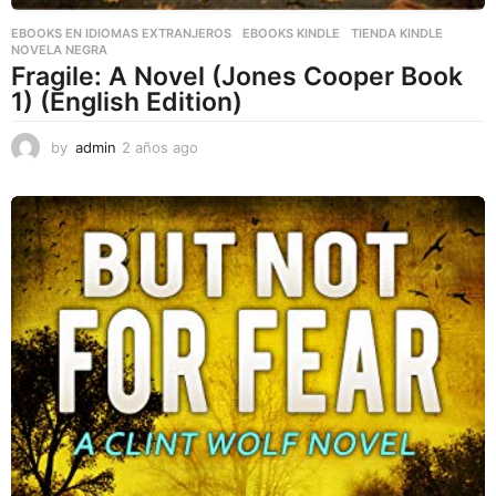
EBOOKS EN IDIOMAS EXTRANJEROS
,
EBOOKS KINDLE
,
TIENDA KINDLE
NOVELA NEGRA
Fragile: A Novel (Jones Cooper Book
1) (English Edition)
by
admin
2 años ago
2
a
ñ
o
s
a
g
o