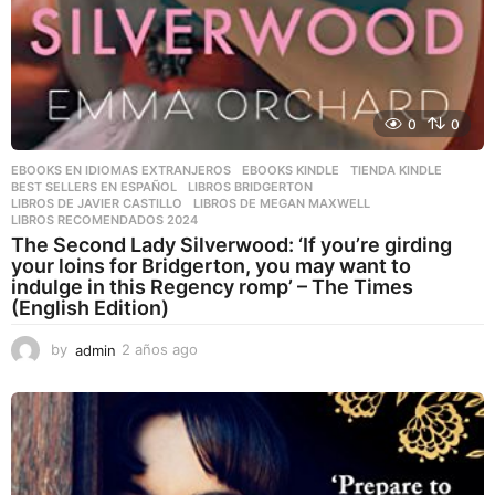
0
0
EBOOKS EN IDIOMAS EXTRANJEROS
,
EBOOKS KINDLE
,
TIENDA KINDLE
BEST SELLERS EN ESPAÑOL
,
LIBROS BRIDGERTON
,
LIBROS DE JAVIER CASTILLO
,
LIBROS DE MEGAN MAXWELL
,
LIBROS RECOMENDADOS 2024
The Second Lady Silverwood: ‘If you’re girding
your loins for Bridgerton, you may want to
indulge in this Regency romp’ – The Times
(English Edition)
by
admin
2 años ago
2
a
ñ
o
s
a
g