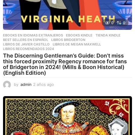
0
0
EBOOKS EN IDIOMAS EXTRANJEROS
,
EBOOKS KINDLE
,
TIENDA KINDLE
BEST SELLERS EN ESPAÑOL
,
LIBROS BRIDGERTON
,
LIBROS DE JAVIER CASTILLO
,
LIBROS DE MEGAN MAXWELL
,
LIBROS RECOMENDADOS 2024
The Discerning Gentleman’s Guide: Don’t miss
this forced proximity Regency romance for fans
of Bridgerton in 2024! (Mills & Boon Historical)
(English Edition)
by
admin
2 años ago
2
a
ñ
o
s
a
g
o