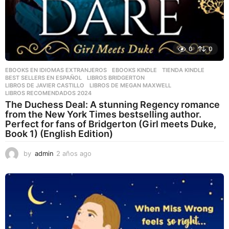
0
0
EBOOKS EN IDIOMAS EXTRANJEROS
,
EBOOKS KINDLE
,
TIENDA KINDLE
BEST SELLERS EN ESPAÑOL
,
LIBROS BRIDGERTON
,
LIBROS DE JAVIER CASTILLO
,
LIBROS DE MEGAN MAXWELL
,
LIBROS RECOMENDADOS 2024
The Duchess Deal: A stunning Regency romance
from the New York Times bestselling author.
Perfect for fans of Bridgerton (Girl meets Duke,
Book 1) (English Edition)
by
admin
2 años ago
2
a
ñ
o
s
a
g
o