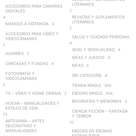
LITERARIOS
ACCESORIOS PARA CÁMARAS
2
DIGITALES
REVISTAS Y SUPLEMENTOS
4
LITERARIOS
MANDOS A DISTANCIA
4
2
ACCESORIOS PARA VÍDEO Y
SALUD Y CUIDADO PERSONAL
VIDEOCÁMARAS
4
1
SEXO Y SENSUALIDAD
4
AGARRES
2
IDEAS Y JUEGOS
4
CARCASAS Y FUNDAS
4
IDEAS
2
FOTOGRAFÍA Y
SIN CATEGORÍA
8
VIDEOCÁMARAS
2
TIENDA KINDLE
506
TV – VÍDEO Y HOME CINEMA
EBOOKS KINDLE
2
506
BIOGRAFÍAS Y MEMORIAS
5
HOGAR – MANUALIDADES Y
ESTILOS DE VIDA
CIENCIA FICCIÓN – FANTASÍA
13
Y TERROR
ARTESANÍA – ARTES
32
DECORATIVAS Y
MANUALIDADES
EBOOKS EN IDIOMAS
EXTRANJEROS