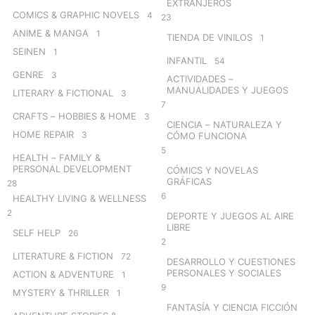
EXTRANJEROS
COMICS & GRAPHIC NOVELS
4
23
ANIME & MANGA
1
TIENDA DE VINILOS
1
SEINEN
1
INFANTIL
54
GENRE
3
ACTIVIDADES –
MANUALIDADES Y JUEGOS
LITERARY & FICTIONAL
3
7
CRAFTS – HOBBIES & HOME
3
CIENCIA – NATURALEZA Y
HOME REPAIR
3
CÓMO FUNCIONA
5
HEALTH – FAMILY &
PERSONAL DEVELOPMENT
CÓMICS Y NOVELAS
GRÁFICAS
28
6
HEALTHY LIVING & WELLNESS
2
DEPORTE Y JUEGOS AL AIRE
LIBRE
SELF HELP
26
2
LITERATURE & FICTION
72
DESARROLLO Y CUESTIONES
PERSONALES Y SOCIALES
ACTION & ADVENTURE
1
9
MYSTERY & THRILLER
1
FANTASÍA Y CIENCIA FICCIÓN