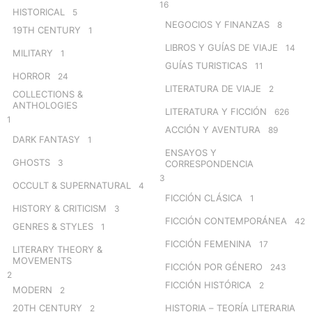
16
HISTORICAL
5
NEGOCIOS Y FINANZAS
8
19TH CENTURY
1
LIBROS Y GUÍAS DE VIAJE
14
MILITARY
1
GUÍAS TURISTICAS
11
HORROR
24
LITERATURA DE VIAJE
2
COLLECTIONS &
ANTHOLOGIES
LITERATURA Y FICCIÓN
626
1
ACCIÓN Y AVENTURA
89
DARK FANTASY
1
ENSAYOS Y
GHOSTS
3
CORRESPONDENCIA
3
OCCULT & SUPERNATURAL
4
FICCIÓN CLÁSICA
1
HISTORY & CRITICISM
3
FICCIÓN CONTEMPORÁNEA
42
GENRES & STYLES
1
FICCIÓN FEMENINA
17
LITERARY THEORY &
MOVEMENTS
FICCIÓN POR GÉNERO
243
2
FICCIÓN HISTÓRICA
2
MODERN
2
20TH CENTURY
HISTORIA – TEORÍA LITERARIA
2