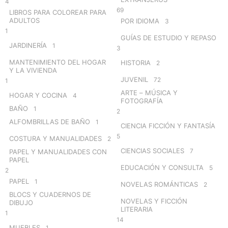
4
69
LIBROS PARA COLOREAR PARA
ADULTOS
POR IDIOMA
3
1
GUÍAS DE ESTUDIO Y REPASO
JARDINERÍA
1
3
MANTENIMIENTO DEL HOGAR
HISTORIA
2
Y LA VIVIENDA
JUVENIL
72
1
ARTE – MÚSICA Y
HOGAR Y COCINA
4
FOTOGRAFÍA
BAÑO
1
2
ALFOMBRILLAS DE BAÑO
1
CIENCIA FICCIÓN Y FANTASÍA
5
COSTURA Y MANUALIDADES
2
CIENCIAS SOCIALES
7
PAPEL Y MANUALIDADES CON
PAPEL
EDUCACIÓN Y CONSULTA
5
2
PAPEL
1
NOVELAS ROMÁNTICAS
2
BLOCS Y CUADERNOS DE
NOVELAS Y FICCIÓN
DIBUJO
LITERARIA
1
14
MUEBLES
1