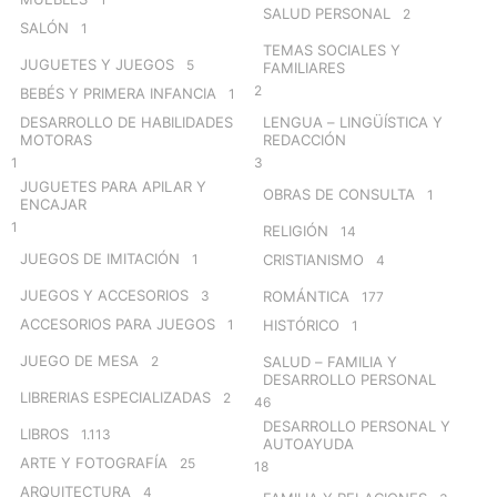
SALUD PERSONAL
2
SALÓN
1
TEMAS SOCIALES Y
JUGUETES Y JUEGOS
5
FAMILIARES
2
BEBÉS Y PRIMERA INFANCIA
1
DESARROLLO DE HABILIDADES
LENGUA – LINGÜÍSTICA Y
MOTORAS
REDACCIÓN
1
3
JUGUETES PARA APILAR Y
OBRAS DE CONSULTA
1
ENCAJAR
1
RELIGIÓN
14
JUEGOS DE IMITACIÓN
1
CRISTIANISMO
4
JUEGOS Y ACCESORIOS
3
ROMÁNTICA
177
ACCESORIOS PARA JUEGOS
1
HISTÓRICO
1
JUEGO DE MESA
2
SALUD – FAMILIA Y
DESARROLLO PERSONAL
LIBRERIAS ESPECIALIZADAS
2
46
DESARROLLO PERSONAL Y
LIBROS
1.113
AUTOAYUDA
ARTE Y FOTOGRAFÍA
25
18
ARQUITECTURA
4