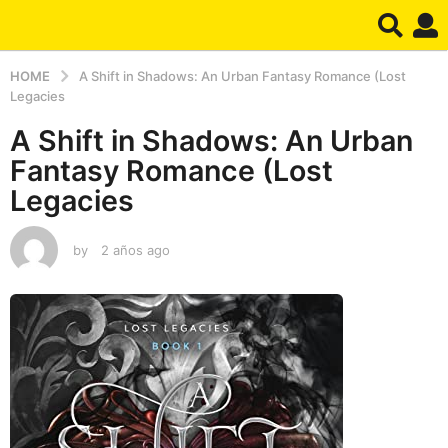
HOME
A Shift in Shadows: An Urban Fantasy Romance (Lost
Legacies
A Shift in Shadows: An Urban
Fantasy Romance (Lost
Legacies
by
2 años ago
2
a
ñ
o
s
a
g
o