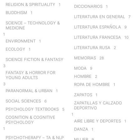
RELIGION & SPIRITUALITY
1
DICCIONARIOS
1
BUDDHISM
1
LITERATURA EN GENERAL
7
SCIENCE – TECHNOLOGY &
LITERATURA ESPAÑOLA
9
MEDICINE
1
LITERATURA FRANCESA
10
ENVIRONMENT
1
LITERATURA RUSA
2
ECOLOGY
1
MEMORIAS
28
SCIENCE FICTION & FANTASY
3
MODA
9
FANTASY & HORROR FOR
HOMBRE
2
YOUNG ADULTS
3
ROPA DE HOMBRE
1
PARANORMAL & URBAN
1
ZAPATOS
1
SOCIAL SCIENCES
6
ZAPATILLAS Y CALZADO
DEPORTIVO
PSYCHOLOGY TEXTBOOKS
5
1
COGNITION & COGNITIVE
AIRE LIBRE Y DEPORTES
1
PSYCHOLOGY
1
DANZA
1
PSYCHOTHERAPY – TA & NLP
MUJER
9