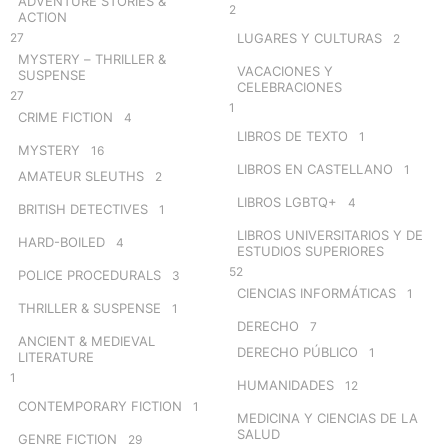
ADVENTURE STORIES &
2
ACTION
27
LUGARES Y CULTURAS
2
MYSTERY – THRILLER &
VACACIONES Y
SUSPENSE
CELEBRACIONES
27
1
CRIME FICTION
4
LIBROS DE TEXTO
1
MYSTERY
16
LIBROS EN CASTELLANO
1
AMATEUR SLEUTHS
2
LIBROS LGBTQ+
4
BRITISH DETECTIVES
1
LIBROS UNIVERSITARIOS Y DE
HARD-BOILED
4
ESTUDIOS SUPERIORES
52
POLICE PROCEDURALS
3
CIENCIAS INFORMÁTICAS
1
THRILLER & SUSPENSE
1
DERECHO
7
ANCIENT & MEDIEVAL
DERECHO PÚBLICO
1
LITERATURE
1
HUMANIDADES
12
CONTEMPORARY FICTION
1
MEDICINA Y CIENCIAS DE LA
SALUD
GENRE FICTION
29