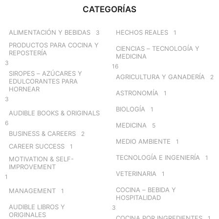
c
CATEGORÍAS
h
f
o
ALIMENTACIÓN Y BEBIDAS
HECHOS REALES
3
1
r
PRODUCTOS PARA COCINA Y
CIENCIAS – TECNOLOGÍA Y
:
REPOSTERÍA
MEDICINA
3
16
SIROPES – AZÚCARES Y
AGRICULTURA Y GANADERÍA
2
EDULCORANTES PARA
HORNEAR
ASTRONOMÍA
1
3
BIOLOGÍA
1
AUDIBLE BOOKS & ORIGINALS
6
MEDICINA
5
BUSINESS & CAREERS
2
MEDIO AMBIENTE
1
CAREER SUCCESS
1
TECNOLOGÍA E INGENIERÍA
1
MOTIVATION & SELF-
IMPROVEMENT
VETERINARIA
1
1
COCINA – BEBIDA Y
MANAGEMENT
1
HOSPITALIDAD
AUDIBLE LIBROS Y
3
ORIGINALES
COCINA POR INGREDIENTES
1