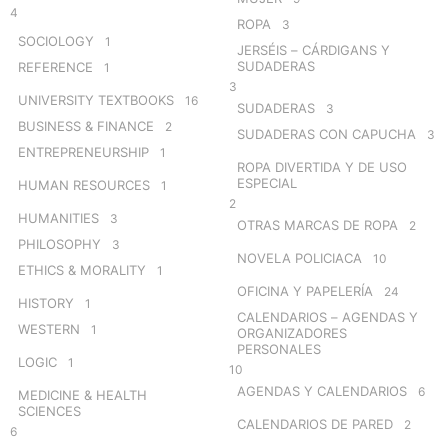
4
ROPA
3
SOCIOLOGY
1
JERSÉIS – CÁRDIGANS Y
SUDADERAS
REFERENCE
1
3
UNIVERSITY TEXTBOOKS
16
SUDADERAS
3
BUSINESS & FINANCE
2
SUDADERAS CON CAPUCHA
3
ENTREPRENEURSHIP
1
ROPA DIVERTIDA Y DE USO
ESPECIAL
HUMAN RESOURCES
1
2
HUMANITIES
3
OTRAS MARCAS DE ROPA
2
PHILOSOPHY
3
NOVELA POLICIACA
10
ETHICS & MORALITY
1
OFICINA Y PAPELERÍA
24
HISTORY
1
CALENDARIOS – AGENDAS Y
WESTERN
1
ORGANIZADORES
PERSONALES
LOGIC
1
10
AGENDAS Y CALENDARIOS
6
MEDICINE & HEALTH
SCIENCES
CALENDARIOS DE PARED
2
6