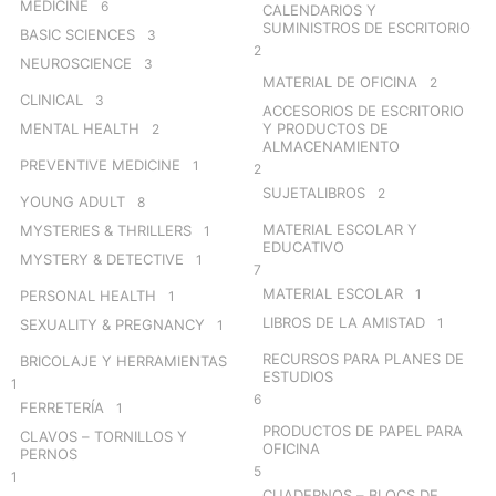
MEDICINE
6
CALENDARIOS Y
SUMINISTROS DE ESCRITORIO
BASIC SCIENCES
3
2
NEUROSCIENCE
3
MATERIAL DE OFICINA
2
CLINICAL
3
ACCESORIOS DE ESCRITORIO
MENTAL HEALTH
Y PRODUCTOS DE
2
ALMACENAMIENTO
PREVENTIVE MEDICINE
1
2
SUJETALIBROS
2
YOUNG ADULT
8
MATERIAL ESCOLAR Y
MYSTERIES & THRILLERS
1
EDUCATIVO
MYSTERY & DETECTIVE
1
7
MATERIAL ESCOLAR
1
PERSONAL HEALTH
1
LIBROS DE LA AMISTAD
1
SEXUALITY & PREGNANCY
1
RECURSOS PARA PLANES DE
BRICOLAJE Y HERRAMIENTAS
ESTUDIOS
1
6
FERRETERÍA
1
PRODUCTOS DE PAPEL PARA
CLAVOS – TORNILLOS Y
OFICINA
PERNOS
5
1
CUADERNOS – BLOCS DE