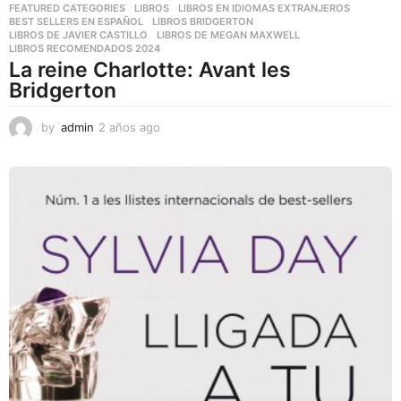
FEATURED CATEGORIES
,
LIBROS
,
LIBROS EN IDIOMAS EXTRANJEROS
BEST SELLERS EN ESPAÑOL
,
LIBROS BRIDGERTON
,
LIBROS DE JAVIER CASTILLO
,
LIBROS DE MEGAN MAXWELL
,
LIBROS RECOMENDADOS 2024
La reine Charlotte: Avant les
Bridgerton
by
admin
2 años ago
2
a
ñ
o
s
a
g
o