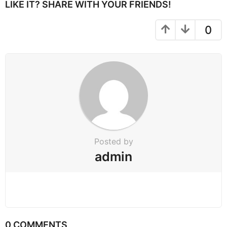
LIKE IT? SHARE WITH YOUR FRIENDS!
a
t
0
i
o
n
Posted by
admin
0 COMMENTS