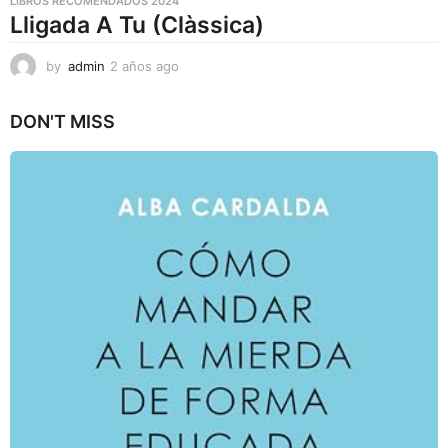
LIBROS RECOMENDADOS 2024
Lligada A Tu (Clàssica)
by
admin
2 años ago
2
a
ñ
DON'T MISS
o
s
a
g
o