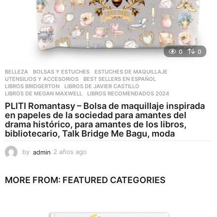
0
0
BELLEZA
,
BOLSAS Y ESTUCHES
,
ESTUCHES DE MAQUILLAJE
,
UTENSILIOS Y ACCESORIOS
BEST SELLERS EN ESPAÑOL
,
LIBROS BRIDGERTON
,
LIBROS DE JAVIER CASTILLO
,
LIBROS DE MEGAN MAXWELL
,
LIBROS RECOMENDADOS 2024
PLITI Romantasy – Bolsa de maquillaje inspirada
en papeles de la sociedad para amantes del
drama histórico, para amantes de los libros,
bibliotecario, Talk Bridge Me Bagu, moda
by
admin
2 años ago
2
a
ñ
MORE FROM:
FEATURED CATEGORIES
o
s
a
g
o