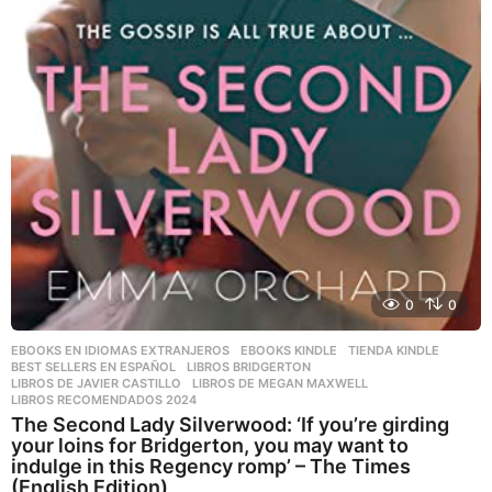
0
0
EBOOKS EN IDIOMAS EXTRANJEROS
,
EBOOKS KINDLE
,
TIENDA KINDLE
BEST SELLERS EN ESPAÑOL
,
LIBROS BRIDGERTON
,
LIBROS DE JAVIER CASTILLO
,
LIBROS DE MEGAN MAXWELL
,
LIBROS RECOMENDADOS 2024
The Second Lady Silverwood: ‘If you’re girding
your loins for Bridgerton, you may want to
indulge in this Regency romp’ – The Times
(English Edition)