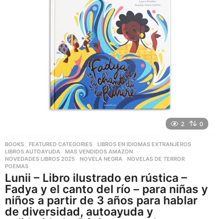
2
0
BOOKS
,
FEATURED CATEGORIES
,
LIBROS EN IDIOMAS EXTRANJEROS
LIBROS AUTOAYUDA
,
MAS VENDIDOS AMAZON
,
NOVEDADES LIBROS 2025
,
NOVELA NEGRA
,
NOVELAS DE TERROR
,
POEMAS
Lunii – Libro ilustrado en rústica –
Fadya y el canto del río – para niñas y
niños a partir de 3 años para hablar
de diversidad, autoayuda y