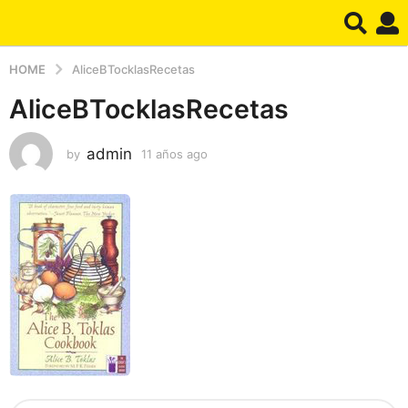
HOME
AliceBTocklasRecetas
AliceBTocklasRecetas
admin
by
11 años ago
1
1
a
ñ
o
s
a
g
o
S