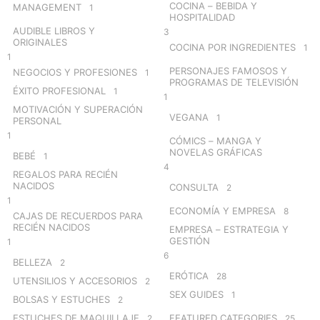
COCINA – BEBIDA Y
MANAGEMENT
1
HOSPITALIDAD
AUDIBLE LIBROS Y
3
ORIGINALES
COCINA POR INGREDIENTES
1
1
PERSONAJES FAMOSOS Y
NEGOCIOS Y PROFESIONES
1
PROGRAMAS DE TELEVISIÓN
ÉXITO PROFESIONAL
1
1
MOTIVACIÓN Y SUPERACIÓN
VEGANA
1
PERSONAL
1
CÓMICS – MANGA Y
NOVELAS GRÁFICAS
BEBÉ
1
4
REGALOS PARA RECIÉN
NACIDOS
CONSULTA
2
1
ECONOMÍA Y EMPRESA
8
CAJAS DE RECUERDOS PARA
RECIÉN NACIDOS
EMPRESA – ESTRATEGIA Y
GESTIÓN
1
6
BELLEZA
2
ERÓTICA
28
UTENSILIOS Y ACCESORIOS
2
SEX GUIDES
1
BOLSAS Y ESTUCHES
2
ESTUCHES DE MAQUILLAJE
FEATURED CATEGORIES
2
25