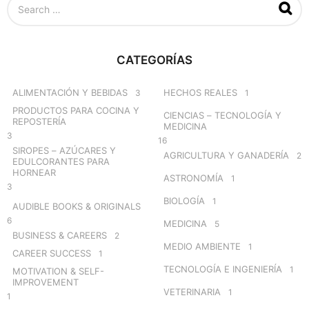
e
a
r
c
CATEGORÍAS
h
f
o
ALIMENTACIÓN Y BEBIDAS
HECHOS REALES
3
1
r
PRODUCTOS PARA COCINA Y
CIENCIAS – TECNOLOGÍA Y
:
REPOSTERÍA
MEDICINA
3
16
SIROPES – AZÚCARES Y
AGRICULTURA Y GANADERÍA
2
EDULCORANTES PARA
HORNEAR
ASTRONOMÍA
1
3
BIOLOGÍA
1
AUDIBLE BOOKS & ORIGINALS
6
MEDICINA
5
BUSINESS & CAREERS
2
MEDIO AMBIENTE
1
CAREER SUCCESS
1
TECNOLOGÍA E INGENIERÍA
1
MOTIVATION & SELF-
IMPROVEMENT
VETERINARIA
1
1