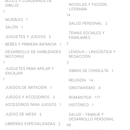
BLOCS Y CUADERNOS DE
NOVELAS Y FICCIÓN
DIBUJO
LITERARIA
1
14
MUEBLES
1
SALUD PERSONAL
2
SALÓN
1
TEMAS SOCIALES Y
JUGUETES Y JUEGOS
5
FAMILIARES
2
BEBÉS Y PRIMERA INFANCIA
1
DESARROLLO DE HABILIDADES
LENGUA – LINGÜÍSTICA Y
MOTORAS
REDACCIÓN
1
3
JUGUETES PARA APILAR Y
OBRAS DE CONSULTA
1
ENCAJAR
1
RELIGIÓN
14
JUEGOS DE IMITACIÓN
1
CRISTIANISMO
4
JUEGOS Y ACCESORIOS
3
ROMÁNTICA
177
ACCESORIOS PARA JUEGOS
1
HISTÓRICO
1
JUEGO DE MESA
2
SALUD – FAMILIA Y
DESARROLLO PERSONAL
LIBRERIAS ESPECIALIZADAS
2
46