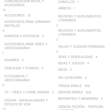
COMUNICACIÓN MÓVIL Y
CABALLOS
1
ACCESORIOS
ARREOS
1
10
ACCESORIOS
10
REVISTAS Y SUPLEMENTOS
LITERARIOS
ACCESORIOS PARA CÁMARAS
2
DIGITALES
REVISTAS Y SUPLEMENTOS
4
LITERARIOS
MANDOS A DISTANCIA
4
2
ACCESORIOS PARA VÍDEO Y
SALUD Y CUIDADO PERSONAL
VIDEOCÁMARAS
4
1
SEXO Y SENSUALIDAD
4
AGARRES
2
IDEAS Y JUEGOS
4
CARCASAS Y FUNDAS
4
IDEAS
2
FOTOGRAFÍA Y
SIN CATEGORÍA
8
VIDEOCÁMARAS
2
TIENDA KINDLE
506
TV – VÍDEO Y HOME CINEMA
EBOOKS KINDLE
2
506
BIOGRAFÍAS Y MEMORIAS
5
HOGAR – MANUALIDADES Y
ESTILOS DE VIDA
CIENCIA FICCIÓN – FANTASÍA
13