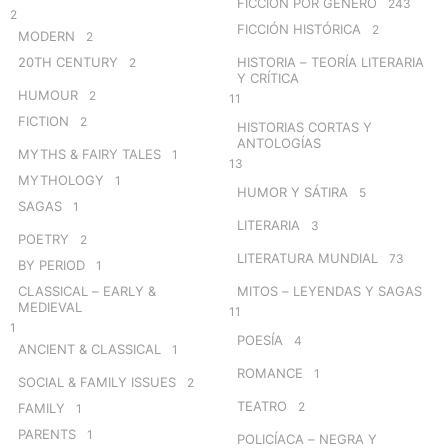
FICCIÓN POR GÉNERO
243
2
FICCIÓN HISTÓRICA
2
MODERN
2
20TH CENTURY
HISTORIA – TEORÍA LITERARIA
2
Y CRÍTICA
HUMOUR
2
11
FICTION
2
HISTORIAS CORTAS Y
ANTOLOGÍAS
MYTHS & FAIRY TALES
1
13
MYTHOLOGY
1
HUMOR Y SÁTIRA
5
SAGAS
1
LITERARIA
3
POETRY
2
LITERATURA MUNDIAL
73
BY PERIOD
1
CLASSICAL – EARLY &
MITOS – LEYENDAS Y SAGAS
MEDIEVAL
11
1
POESÍA
4
ANCIENT & CLASSICAL
1
ROMANCE
1
SOCIAL & FAMILY ISSUES
2
TEATRO
2
FAMILY
1
PARENTS
1
POLICÍACA – NEGRA Y