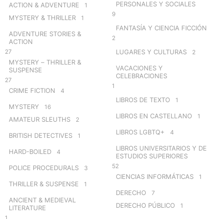
PERSONALES Y SOCIALES
ACTION & ADVENTURE
1
9
MYSTERY & THRILLER
1
FANTASÍA Y CIENCIA FICCIÓN
ADVENTURE STORIES &
2
ACTION
27
LUGARES Y CULTURAS
2
MYSTERY – THRILLER &
VACACIONES Y
SUSPENSE
CELEBRACIONES
27
1
CRIME FICTION
4
LIBROS DE TEXTO
1
MYSTERY
16
LIBROS EN CASTELLANO
1
AMATEUR SLEUTHS
2
LIBROS LGBTQ+
4
BRITISH DETECTIVES
1
LIBROS UNIVERSITARIOS Y DE
HARD-BOILED
4
ESTUDIOS SUPERIORES
52
POLICE PROCEDURALS
3
CIENCIAS INFORMÁTICAS
1
THRILLER & SUSPENSE
1
DERECHO
7
ANCIENT & MEDIEVAL
DERECHO PÚBLICO
1
LITERATURE
1