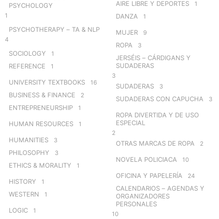
AIRE LIBRE Y DEPORTES
1
PSYCHOLOGY
1
DANZA
1
PSYCHOTHERAPY – TA & NLP
MUJER
9
4
ROPA
3
SOCIOLOGY
1
JERSÉIS – CÁRDIGANS Y
SUDADERAS
REFERENCE
1
3
UNIVERSITY TEXTBOOKS
16
SUDADERAS
3
BUSINESS & FINANCE
2
SUDADERAS CON CAPUCHA
3
ENTREPRENEURSHIP
1
ROPA DIVERTIDA Y DE USO
ESPECIAL
HUMAN RESOURCES
1
2
HUMANITIES
3
OTRAS MARCAS DE ROPA
2
PHILOSOPHY
3
NOVELA POLICIACA
10
ETHICS & MORALITY
1
OFICINA Y PAPELERÍA
24
HISTORY
1
CALENDARIOS – AGENDAS Y
WESTERN
1
ORGANIZADORES
PERSONALES
LOGIC
1
10