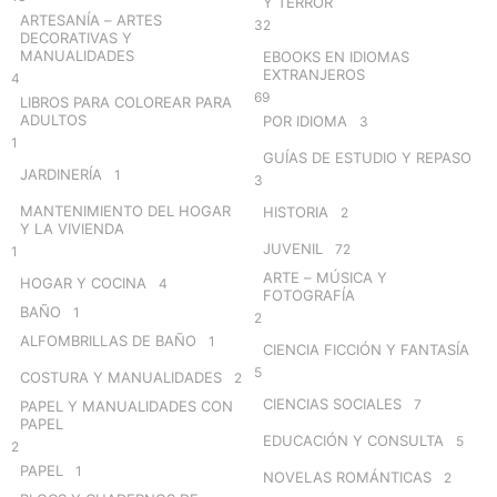
Y TERROR
ARTESANÍA – ARTES
32
DECORATIVAS Y
MANUALIDADES
EBOOKS EN IDIOMAS
EXTRANJEROS
4
69
LIBROS PARA COLOREAR PARA
ADULTOS
POR IDIOMA
3
1
GUÍAS DE ESTUDIO Y REPASO
JARDINERÍA
1
3
MANTENIMIENTO DEL HOGAR
HISTORIA
2
Y LA VIVIENDA
JUVENIL
72
1
ARTE – MÚSICA Y
HOGAR Y COCINA
4
FOTOGRAFÍA
BAÑO
1
2
ALFOMBRILLAS DE BAÑO
1
CIENCIA FICCIÓN Y FANTASÍA
5
COSTURA Y MANUALIDADES
2
CIENCIAS SOCIALES
7
PAPEL Y MANUALIDADES CON
PAPEL
EDUCACIÓN Y CONSULTA
5
2
PAPEL
1
NOVELAS ROMÁNTICAS
2