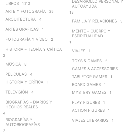
DESARROLLO PERSONAL Y
LIBROS
1.113
AUTOAYUDA
ARTE Y FOTOGRAFÍA
25
18
ARQUITECTURA
4
FAMILIA Y RELACIONES
3
ARTES GRÁFICAS
1
MENTE – CUERPO Y
ESPIRITUALIDAD
FOTOGRAFÍA Y VÍDEO
2
1
HISTORIA – TEORÍA Y CRÍTICA
VIAJES
1
2
TOYS & GAMES
2
MÚSICA
8
GAMES & ACCESSORIES
1
PELÍCULAS
4
TABLETOP GAMES
1
HISTORIA Y CRÍTICA
1
BOARD GAMES
1
TELEVISIÓN
4
MYSTERY GAMES
1
BIOGRAFÍAS – DIARIOS Y
PLAY FIGURES
1
HECHOS REALES
ACTION FIGURES
1
4
BIOGRAFÍAS Y
VIAJES LITERARIOS
1
AUTOBIOGRAFÍAS
2