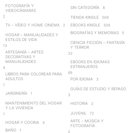
FOTOGRAFÍA Y
SIN CATEGORÍA
8
VIDEOCÁMARAS
2
TIENDA KINDLE
506
TV – VÍDEO Y HOME CINEMA
EBOOKS KINDLE
2
506
BIOGRAFÍAS Y MEMORIAS
5
HOGAR – MANUALIDADES Y
ESTILOS DE VIDA
CIENCIA FICCIÓN – FANTASÍA
13
Y TERROR
ARTESANÍA – ARTES
32
DECORATIVAS Y
MANUALIDADES
EBOOKS EN IDIOMAS
EXTRANJEROS
4
69
LIBROS PARA COLOREAR PARA
ADULTOS
POR IDIOMA
3
1
GUÍAS DE ESTUDIO Y REPASO
JARDINERÍA
1
3
MANTENIMIENTO DEL HOGAR
HISTORIA
2
Y LA VIVIENDA
JUVENIL
72
1
ARTE – MÚSICA Y
HOGAR Y COCINA
4
FOTOGRAFÍA
BAÑO
1
2