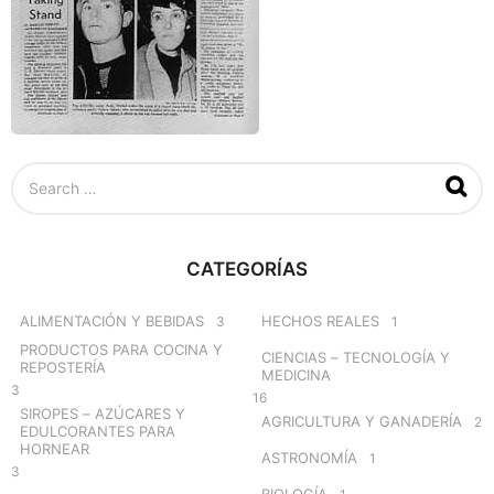
S
e
a
r
c
CATEGORÍAS
h
f
o
ALIMENTACIÓN Y BEBIDAS
HECHOS REALES
3
1
r
PRODUCTOS PARA COCINA Y
CIENCIAS – TECNOLOGÍA Y
:
REPOSTERÍA
MEDICINA
3
16
SIROPES – AZÚCARES Y
AGRICULTURA Y GANADERÍA
2
EDULCORANTES PARA
HORNEAR
ASTRONOMÍA
1
3
BIOLOGÍA