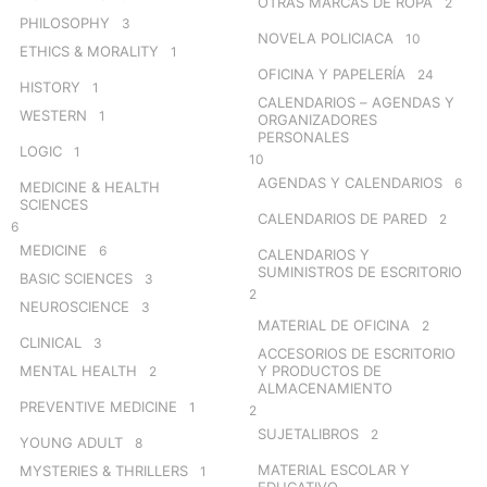
OTRAS MARCAS DE ROPA
2
PHILOSOPHY
3
NOVELA POLICIACA
10
ETHICS & MORALITY
1
OFICINA Y PAPELERÍA
24
HISTORY
1
CALENDARIOS – AGENDAS Y
WESTERN
1
ORGANIZADORES
PERSONALES
LOGIC
1
10
AGENDAS Y CALENDARIOS
6
MEDICINE & HEALTH
SCIENCES
CALENDARIOS DE PARED
2
6
MEDICINE
6
CALENDARIOS Y
SUMINISTROS DE ESCRITORIO
BASIC SCIENCES
3
2
NEUROSCIENCE
3
MATERIAL DE OFICINA
2
CLINICAL
3
ACCESORIOS DE ESCRITORIO
MENTAL HEALTH
Y PRODUCTOS DE
2
ALMACENAMIENTO
PREVENTIVE MEDICINE
1
2
SUJETALIBROS
2
YOUNG ADULT
8
MATERIAL ESCOLAR Y
MYSTERIES & THRILLERS
1
EDUCATIVO