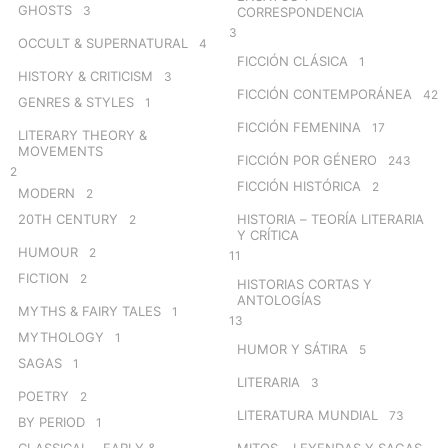
GHOSTS
3
CORRESPONDENCIA
3
OCCULT & SUPERNATURAL
4
FICCIÓN CLÁSICA
1
HISTORY & CRITICISM
3
FICCIÓN CONTEMPORÁNEA
42
GENRES & STYLES
1
FICCIÓN FEMENINA
17
LITERARY THEORY &
MOVEMENTS
FICCIÓN POR GÉNERO
243
2
FICCIÓN HISTÓRICA
2
MODERN
2
20TH CENTURY
HISTORIA – TEORÍA LITERARIA
2
Y CRÍTICA
HUMOUR
2
11
FICTION
2
HISTORIAS CORTAS Y
ANTOLOGÍAS
MYTHS & FAIRY TALES
1
13
MYTHOLOGY
1
HUMOR Y SÁTIRA
5
SAGAS
1
LITERARIA
3
POETRY
2
LITERATURA MUNDIAL
73
BY PERIOD
1
CLASSICAL – EARLY &
MITOS – LEYENDAS Y SAGAS