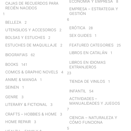
ECONOMÍA Y EMPRESA
8
CAJAS DE RECUERDOS PARA
RECIÉN NACIDOS
EMPRESA – ESTRATEGIA Y
GESTIÓN
1
6
BELLEZA
2
ERÓTICA
28
UTENSILIOS Y ACCESORIOS
2
SEX GUIDES
1
BOLSAS Y ESTUCHES
2
ESTUCHES DE MAQUILLAJE
FEATURED CATEGORIES
2
25
LIBROS EN CATALÁN
1
BIOGRAFIAS
62
LIBROS EN IDIOMAS
BOOKS
141
EXTRANJEROS
COMICS & GRAPHIC NOVELS
4
23
ANIME & MANGA
1
TIENDA DE VINILOS
1
SEINEN
1
INFANTIL
54
GENRE
3
ACTIVIDADES –
MANUALIDADES Y JUEGOS
LITERARY & FICTIONAL
3
7
CRAFTS – HOBBIES & HOME
3
CIENCIA – NATURALEZA Y
HOME REPAIR
3
CÓMO FUNCIONA
5