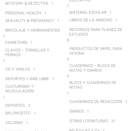
MYSTERY & DETECTIVE
1
7
MATERIAL ESCOLAR
1
PERSONAL HEALTH
1
LIBROS DE LA AMISTAD
1
SEXUALITY & PREGNANCY
1
RECURSOS PARA PLANES DE
BRICOLAJE Y HERRAMIENTAS
ESTUDIOS
1
6
FERRETERÍA
1
PRODUCTOS DE PAPEL PARA
CLAVOS – TORNILLOS Y
OFICINA
PERNOS
5
1
CUADERNOS – BLOCS DE
CD Y VINILOS
1
NOTAS Y DIARIOS
5
DEPORTES Y AIRE LIBRE
7
BLOCS Y CUADERNOS DE
CULTURISMO Y
NOTAS
MUSCULACIÓN
1
1
CUADERNOS DE REDACCIÓN
1
DEPORTES
2
DIARIOS
1
BALONCESTO
1
OTRAS LITERATURAS
37
CICLISMO
1
PELÍCULAS Y TV
1