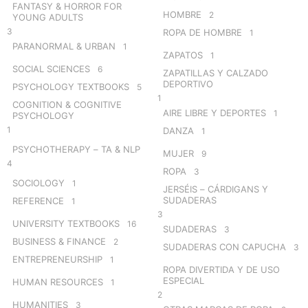
FANTASY & HORROR FOR
HOMBRE
2
YOUNG ADULTS
3
ROPA DE HOMBRE
1
PARANORMAL & URBAN
1
ZAPATOS
1
SOCIAL SCIENCES
6
ZAPATILLAS Y CALZADO
DEPORTIVO
PSYCHOLOGY TEXTBOOKS
5
1
COGNITION & COGNITIVE
AIRE LIBRE Y DEPORTES
1
PSYCHOLOGY
1
DANZA
1
PSYCHOTHERAPY – TA & NLP
MUJER
9
4
ROPA
3
SOCIOLOGY
1
JERSÉIS – CÁRDIGANS Y
SUDADERAS
REFERENCE
1
3
UNIVERSITY TEXTBOOKS
16
SUDADERAS
3
BUSINESS & FINANCE
2
SUDADERAS CON CAPUCHA
3
ENTREPRENEURSHIP
1
ROPA DIVERTIDA Y DE USO
ESPECIAL
HUMAN RESOURCES
1
2
HUMANITIES
3