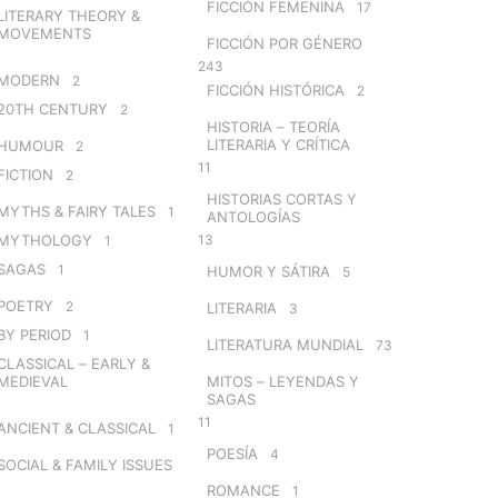
FICCIÓN FEMENINA
17
LITERARY THEORY &
MOVEMENTS
FICCIÓN POR GÉNERO
243
MODERN
2
FICCIÓN HISTÓRICA
2
20TH CENTURY
2
HISTORIA – TEORÍA
LITERARIA Y CRÍTICA
HUMOUR
2
11
FICTION
2
HISTORIAS CORTAS Y
MYTHS & FAIRY TALES
1
ANTOLOGÍAS
MYTHOLOGY
13
1
SAGAS
1
HUMOR Y SÁTIRA
5
POETRY
2
LITERARIA
3
BY PERIOD
1
LITERATURA MUNDIAL
73
CLASSICAL – EARLY &
MEDIEVAL
MITOS – LEYENDAS Y
SAGAS
11
ANCIENT & CLASSICAL
1
POESÍA
4
SOCIAL & FAMILY ISSUES
ROMANCE
1