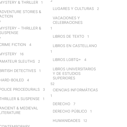
2
MYSTERY & THRILLER
1
LUGARES Y CULTURAS
2
ADVENTURE STORIES &
ACTION
VACACIONES Y
7
CELEBRACIONES
MYSTERY – THRILLER &
1
SUSPENSE
LIBROS DE TEXTO
1
7
CRIME FICTION
4
LIBROS EN CASTELLANO
1
MYSTERY
16
LIBROS LGBTQ+
4
AMATEUR SLEUTHS
2
LIBROS UNIVERSITARIOS
BRITISH DETECTIVES
1
Y DE ESTUDIOS
SUPERIORES
HARD-BOILED
4
52
POLICE PROCEDURALS
3
CIENCIAS INFORMÁTICAS
1
THRILLER & SUSPENSE
1
DERECHO
7
ANCIENT & MEDIEVAL
DERECHO PÚBLICO
1
LITERATURE
HUMANIDADES
12
CONTEMPORARY