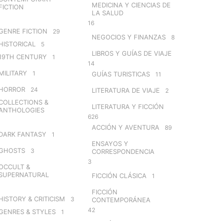
MEDICINA Y CIENCIAS DE
FICTION
LA SALUD
16
GENRE FICTION
29
NEGOCIOS Y FINANZAS
8
HISTORICAL
5
LIBROS Y GUÍAS DE VIAJE
19TH CENTURY
1
14
MILITARY
1
GUÍAS TURISTICAS
11
HORROR
24
LITERATURA DE VIAJE
2
COLLECTIONS &
LITERATURA Y FICCIÓN
ANTHOLOGIES
626
ACCIÓN Y AVENTURA
89
DARK FANTASY
1
ENSAYOS Y
GHOSTS
3
CORRESPONDENCIA
3
OCCULT &
SUPERNATURAL
FICCIÓN CLÁSICA
1
FICCIÓN
HISTORY & CRITICISM
3
CONTEMPORÁNEA
42
GENRES & STYLES
1