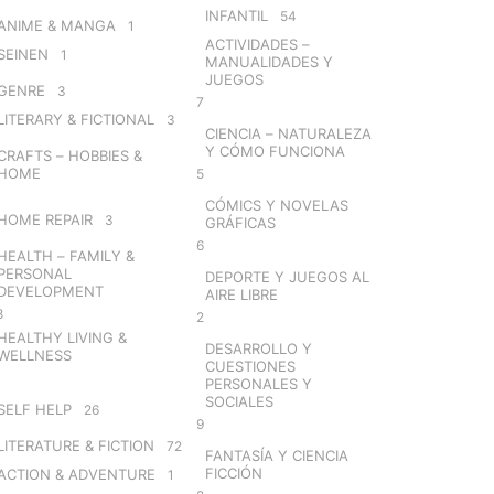
INFANTIL
54
ANIME & MANGA
1
ACTIVIDADES –
SEINEN
1
MANUALIDADES Y
JUEGOS
GENRE
3
7
LITERARY & FICTIONAL
3
CIENCIA – NATURALEZA
Y CÓMO FUNCIONA
CRAFTS – HOBBIES &
HOME
5
CÓMICS Y NOVELAS
HOME REPAIR
3
GRÁFICAS
6
HEALTH – FAMILY &
PERSONAL
DEPORTE Y JUEGOS AL
DEVELOPMENT
AIRE LIBRE
8
2
HEALTHY LIVING &
DESARROLLO Y
WELLNESS
CUESTIONES
PERSONALES Y
SOCIALES
SELF HELP
26
9
LITERATURE & FICTION
72
FANTASÍA Y CIENCIA
FICCIÓN
ACTION & ADVENTURE
1