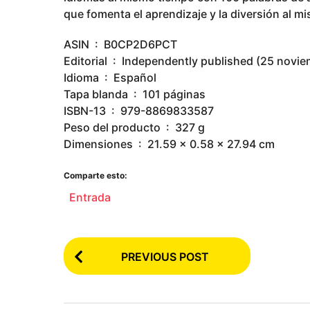
que fomenta el aprendizaje y la diversión al m
ASIN ‏ : ‎ B0CP2D6PCT
Editorial ‏ : ‎ Independently published (25 n
Idioma ‏ : ‎ Español
Tapa blanda ‏ : ‎ 101 páginas
ISBN-13 ‏ : ‎ 979-8869833587
Peso del producto ‏ : ‎ 327 g
Dimensiones ‏ : ‎ 21.59 x 0.58 x 27.94 cm
Comparte esto:
Entrada
P
PREVIOUS POST
o
s