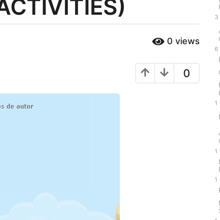
ACTIVITIES)
3
0
views
6
0
1
1
1