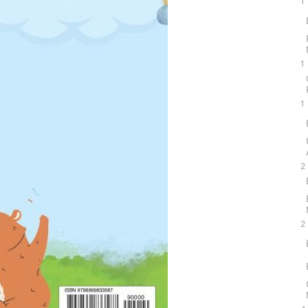
1
1
1
2
2