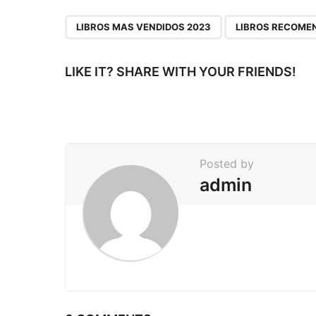
t
P
,
LIBROS MAS VENDIDOS 2023
LIBROS RECOME
a
g
LIKE IT? SHARE WITH YOUR FRIENDS!
i
n
a
t
Posted by
i
admin
o
n