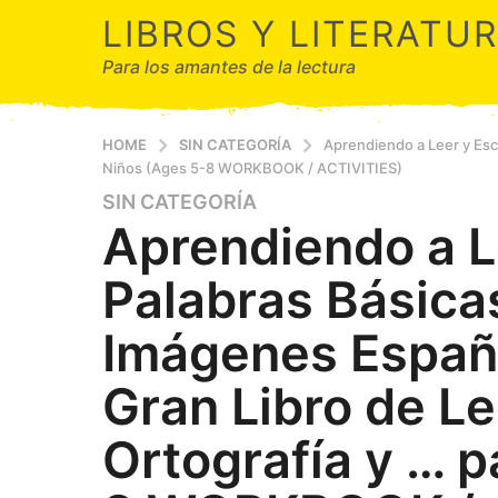
LIBROS Y LITERATU
Para los amantes de la lectura
HOME
SIN CATEGORÍA
Aprendiendo a Leer y Escr
Niños (Ages 5-8 WORKBOOK / ACTIVITIES)
SIN CATEGORÍA
2
Aprendiendo a Le
a
ñ
Palabras Básica
o
s
Imágenes Españ
a
g
Gran Libro de Le
o
2
Ortografía y … p
a
ñ
o