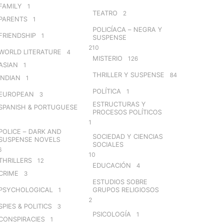
FAMILY
1
TEATRO
2
PARENTS
1
POLICÍACA – NEGRA Y
FRIENDSHIP
1
SUSPENSE
210
WORLD LITERATURE
4
MISTERIO
126
ASIAN
1
THRILLER Y SUSPENSE
84
INDIAN
1
POLÍTICA
1
EUROPEAN
3
ESTRUCTURAS Y
SPANISH & PORTUGUESE
PROCESOS POLÍTICOS
1
POLICE – DARK AND
SOCIEDAD Y CIENCIAS
SUSPENSE NOVELS
SOCIALES
6
10
THRILLERS
12
EDUCACIÓN
4
CRIME
3
ESTUDIOS SOBRE
PSYCHOLOGICAL
GRUPOS RELIGIOSOS
1
2
SPIES & POLITICS
3
PSICOLOGÍA
1
CONSPIRACIES
1