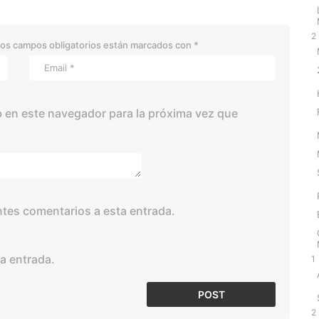
2
os campos obligatorios están marcados con
*
 en este navegador para la próxima vez que
entes comentarios a esta entrada.
a entrada.
1
2