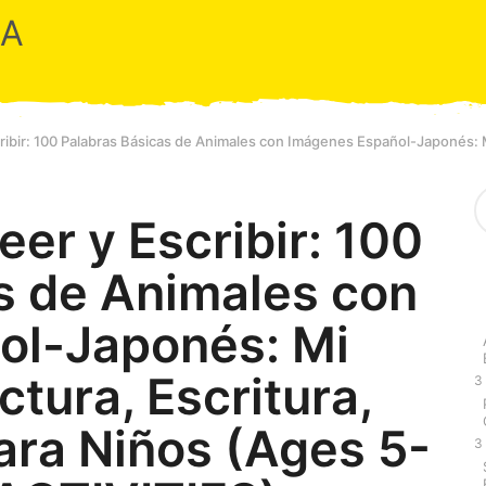
RA
ibir: 100 Palabras Básicas de Animales con Imágenes Español-Japonés: Mi 
S
e
er y Escribir: 100
a
r
s de Animales con
c
h
f
ol-Japonés: Mi
o
r
ctura, Escritura,
:
3
ara Niños (Ages 5-
3