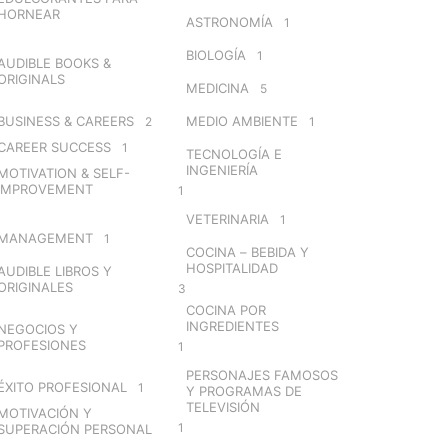
HORNEAR
ASTRONOMÍA
1
BIOLOGÍA
1
AUDIBLE BOOKS &
ORIGINALS
MEDICINA
5
BUSINESS & CAREERS
MEDIO AMBIENTE
2
1
CAREER SUCCESS
1
TECNOLOGÍA E
INGENIERÍA
MOTIVATION & SELF-
IMPROVEMENT
1
VETERINARIA
1
MANAGEMENT
1
COCINA – BEBIDA Y
HOSPITALIDAD
AUDIBLE LIBROS Y
ORIGINALES
3
COCINA POR
INGREDIENTES
NEGOCIOS Y
PROFESIONES
1
PERSONAJES FAMOSOS
ÉXITO PROFESIONAL
1
Y PROGRAMAS DE
TELEVISIÓN
MOTIVACIÓN Y
1
SUPERACIÓN PERSONAL