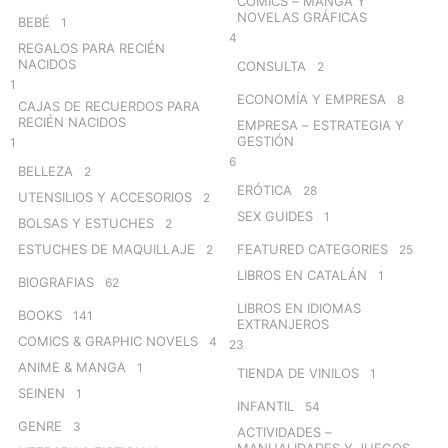
CÓMICS – MANGA Y
NOVELAS GRÁFICAS
BEBÉ
1
4
REGALOS PARA RECIÉN
NACIDOS
CONSULTA
2
1
ECONOMÍA Y EMPRESA
8
CAJAS DE RECUERDOS PARA
RECIÉN NACIDOS
EMPRESA – ESTRATEGIA Y
GESTIÓN
1
6
BELLEZA
2
ERÓTICA
28
UTENSILIOS Y ACCESORIOS
2
SEX GUIDES
1
BOLSAS Y ESTUCHES
2
ESTUCHES DE MAQUILLAJE
FEATURED CATEGORIES
2
25
LIBROS EN CATALÁN
1
BIOGRAFIAS
62
LIBROS EN IDIOMAS
BOOKS
141
EXTRANJEROS
COMICS & GRAPHIC NOVELS
4
23
ANIME & MANGA
1
TIENDA DE VINILOS
1
SEINEN
1
INFANTIL
54
GENRE
3
ACTIVIDADES –
MANUALIDADES Y JUEGOS