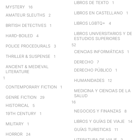
LIBROS DE TEXTO
1
MYSTERY
16
LIBROS EN CASTELLANO
1
AMATEUR SLEUTHS
2
LIBROS LGBTQ+
4
BRITISH DETECTIVES
1
LIBROS UNIVERSITARIOS Y DE
HARD-BOILED
4
ESTUDIOS SUPERIORES
52
POLICE PROCEDURALS
3
CIENCIAS INFORMÁTICAS
1
THRILLER & SUSPENSE
1
DERECHO
7
ANCIENT & MEDIEVAL
DERECHO PÚBLICO
1
LITERATURE
1
HUMANIDADES
12
CONTEMPORARY FICTION
1
MEDICINA Y CIENCIAS DE LA
SALUD
GENRE FICTION
29
16
HISTORICAL
5
NEGOCIOS Y FINANZAS
8
19TH CENTURY
1
LIBROS Y GUÍAS DE VIAJE
14
MILITARY
1
GUÍAS TURISTICAS
11
HORROR
24
LITERATURA DE VIAJE
2