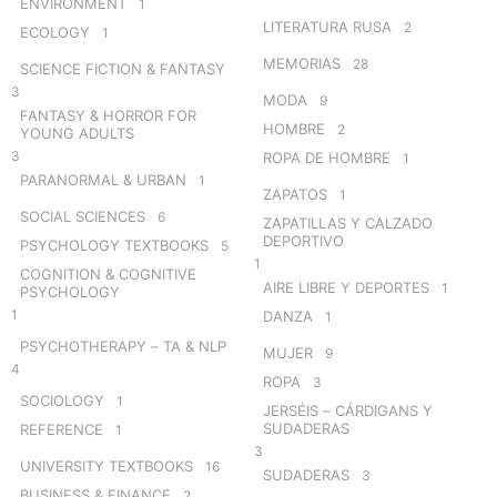
ENVIRONMENT
1
LITERATURA RUSA
2
ECOLOGY
1
MEMORIAS
28
SCIENCE FICTION & FANTASY
3
MODA
9
FANTASY & HORROR FOR
HOMBRE
2
YOUNG ADULTS
3
ROPA DE HOMBRE
1
PARANORMAL & URBAN
1
ZAPATOS
1
SOCIAL SCIENCES
6
ZAPATILLAS Y CALZADO
DEPORTIVO
PSYCHOLOGY TEXTBOOKS
5
1
COGNITION & COGNITIVE
AIRE LIBRE Y DEPORTES
1
PSYCHOLOGY
1
DANZA
1
PSYCHOTHERAPY – TA & NLP
MUJER
9
4
ROPA
3
SOCIOLOGY
1
JERSÉIS – CÁRDIGANS Y
SUDADERAS
REFERENCE
1
3
UNIVERSITY TEXTBOOKS
16
SUDADERAS
3
BUSINESS & FINANCE
2