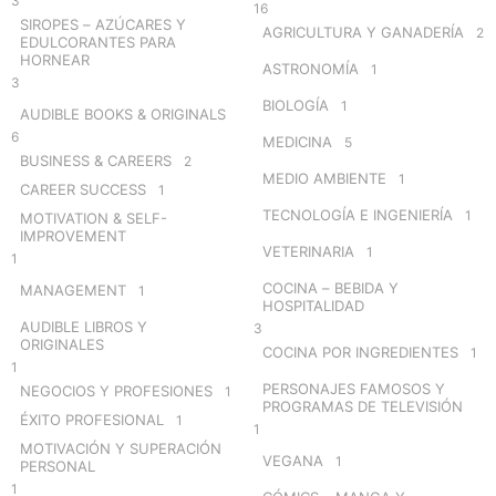
3
16
SIROPES – AZÚCARES Y
AGRICULTURA Y GANADERÍA
2
EDULCORANTES PARA
HORNEAR
ASTRONOMÍA
1
3
BIOLOGÍA
1
AUDIBLE BOOKS & ORIGINALS
6
MEDICINA
5
BUSINESS & CAREERS
2
MEDIO AMBIENTE
1
CAREER SUCCESS
1
TECNOLOGÍA E INGENIERÍA
1
MOTIVATION & SELF-
IMPROVEMENT
VETERINARIA
1
1
COCINA – BEBIDA Y
MANAGEMENT
1
HOSPITALIDAD
AUDIBLE LIBROS Y
3
ORIGINALES
COCINA POR INGREDIENTES
1
1
PERSONAJES FAMOSOS Y
NEGOCIOS Y PROFESIONES
1
PROGRAMAS DE TELEVISIÓN
ÉXITO PROFESIONAL
1
1
MOTIVACIÓN Y SUPERACIÓN
VEGANA
1
PERSONAL
1