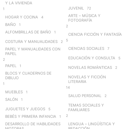
Y LA VIVIENDA
JUVENIL
72
1
ARTE – MÚSICA Y
HOGAR Y COCINA
4
FOTOGRAFÍA
BAÑO
1
2
ALFOMBRILLAS DE BAÑO
1
CIENCIA FICCIÓN Y FANTASÍA
5
COSTURA Y MANUALIDADES
2
CIENCIAS SOCIALES
7
PAPEL Y MANUALIDADES CON
PAPEL
EDUCACIÓN Y CONSULTA
5
2
PAPEL
1
NOVELAS ROMÁNTICAS
2
BLOCS Y CUADERNOS DE
NOVELAS Y FICCIÓN
DIBUJO
LITERARIA
1
14
MUEBLES
1
SALUD PERSONAL
2
SALÓN
1
TEMAS SOCIALES Y
JUGUETES Y JUEGOS
5
FAMILIARES
2
BEBÉS Y PRIMERA INFANCIA
1
DESARROLLO DE HABILIDADES
LENGUA – LINGÜÍSTICA Y
MOTORAS
REDACCIÓN