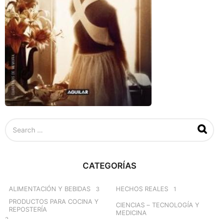
S
e
a
r
c
CATEGORÍAS
h
f
o
ALIMENTACIÓN Y BEBIDAS
HECHOS REALES
3
1
r
PRODUCTOS PARA COCINA Y
CIENCIAS – TECNOLOGÍA Y
:
REPOSTERÍA
MEDICINA