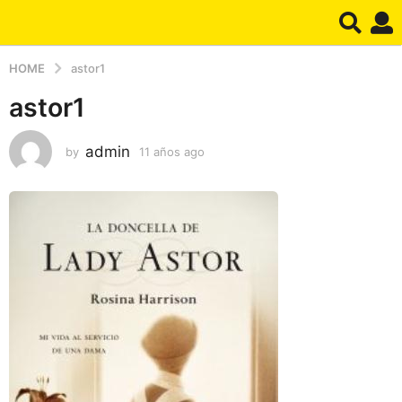
HOME
astor1
astor1
admin
by
11 años ago
1
1
a
ñ
o
s
a
g
o