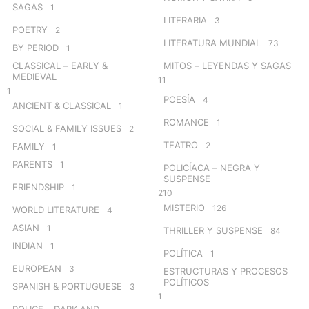
SAGAS
1
LITERARIA
3
POETRY
2
LITERATURA MUNDIAL
73
BY PERIOD
1
CLASSICAL – EARLY &
MITOS – LEYENDAS Y SAGAS
MEDIEVAL
11
1
POESÍA
4
ANCIENT & CLASSICAL
1
ROMANCE
1
SOCIAL & FAMILY ISSUES
2
TEATRO
2
FAMILY
1
PARENTS
1
POLICÍACA – NEGRA Y
SUSPENSE
FRIENDSHIP
1
210
MISTERIO
126
WORLD LITERATURE
4
ASIAN
1
THRILLER Y SUSPENSE
84
INDIAN
1
POLÍTICA
1
EUROPEAN
3
ESTRUCTURAS Y PROCESOS
POLÍTICOS
SPANISH & PORTUGUESE
3
1
POLICE – DARK AND