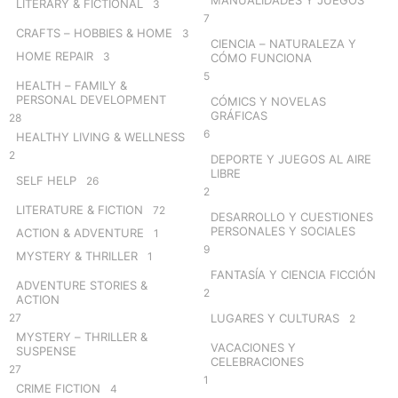
LITERARY & FICTIONAL
3
7
CRAFTS – HOBBIES & HOME
3
CIENCIA – NATURALEZA Y
HOME REPAIR
3
CÓMO FUNCIONA
5
HEALTH – FAMILY &
PERSONAL DEVELOPMENT
CÓMICS Y NOVELAS
GRÁFICAS
28
6
HEALTHY LIVING & WELLNESS
2
DEPORTE Y JUEGOS AL AIRE
LIBRE
SELF HELP
26
2
LITERATURE & FICTION
72
DESARROLLO Y CUESTIONES
PERSONALES Y SOCIALES
ACTION & ADVENTURE
1
9
MYSTERY & THRILLER
1
FANTASÍA Y CIENCIA FICCIÓN
ADVENTURE STORIES &
2
ACTION
27
LUGARES Y CULTURAS
2
MYSTERY – THRILLER &
VACACIONES Y
SUSPENSE
CELEBRACIONES
27
1
CRIME FICTION
4