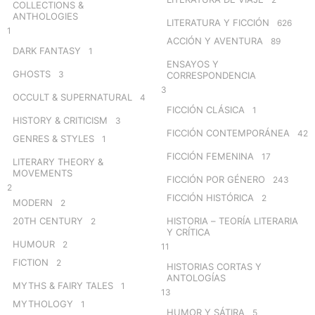
COLLECTIONS &
ANTHOLOGIES
LITERATURA Y FICCIÓN
626
1
ACCIÓN Y AVENTURA
89
DARK FANTASY
1
ENSAYOS Y
GHOSTS
3
CORRESPONDENCIA
3
OCCULT & SUPERNATURAL
4
FICCIÓN CLÁSICA
1
HISTORY & CRITICISM
3
FICCIÓN CONTEMPORÁNEA
42
GENRES & STYLES
1
FICCIÓN FEMENINA
17
LITERARY THEORY &
MOVEMENTS
FICCIÓN POR GÉNERO
243
2
FICCIÓN HISTÓRICA
2
MODERN
2
20TH CENTURY
HISTORIA – TEORÍA LITERARIA
2
Y CRÍTICA
HUMOUR
2
11
FICTION
2
HISTORIAS CORTAS Y
ANTOLOGÍAS
MYTHS & FAIRY TALES
1
13
MYTHOLOGY
1
HUMOR Y SÁTIRA
5