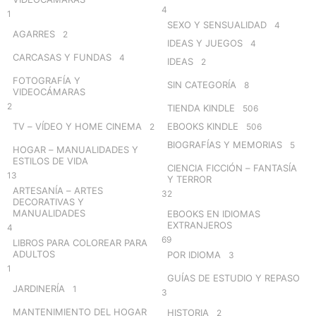
4
1
SEXO Y SENSUALIDAD
4
AGARRES
2
IDEAS Y JUEGOS
4
CARCASAS Y FUNDAS
4
IDEAS
2
FOTOGRAFÍA Y
SIN CATEGORÍA
8
VIDEOCÁMARAS
2
TIENDA KINDLE
506
TV – VÍDEO Y HOME CINEMA
EBOOKS KINDLE
2
506
BIOGRAFÍAS Y MEMORIAS
5
HOGAR – MANUALIDADES Y
ESTILOS DE VIDA
CIENCIA FICCIÓN – FANTASÍA
13
Y TERROR
ARTESANÍA – ARTES
32
DECORATIVAS Y
MANUALIDADES
EBOOKS EN IDIOMAS
EXTRANJEROS
4
69
LIBROS PARA COLOREAR PARA
ADULTOS
POR IDIOMA
3
1
GUÍAS DE ESTUDIO Y REPASO
JARDINERÍA
1
3
MANTENIMIENTO DEL HOGAR
HISTORIA
2