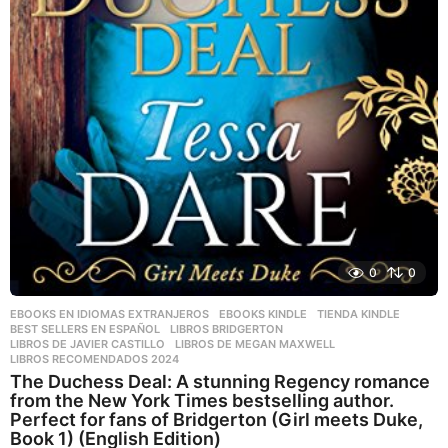
0
0
EBOOKS EN IDIOMAS EXTRANJEROS
,
EBOOKS KINDLE
,
TIENDA KINDLE
BEST SELLERS EN ESPAÑOL
,
LIBROS BRIDGERTON
,
LIBROS DE JAVIER CASTILLO
,
LIBROS DE MEGAN MAXWELL
,
LIBROS RECOMENDADOS 2024
The Duchess Deal: A stunning Regency romance
from the New York Times bestselling author.
Perfect for fans of Bridgerton (Girl meets Duke,
Book 1) (English Edition)