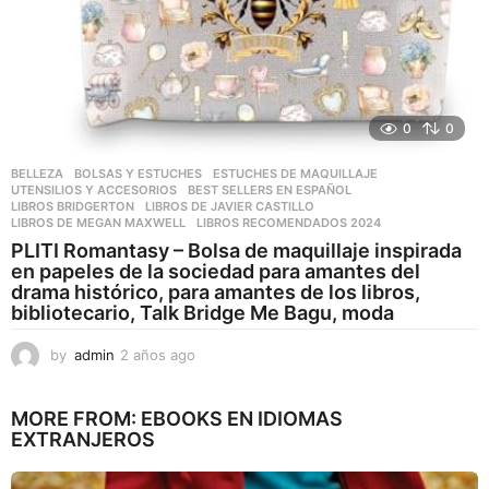
0
0
BELLEZA
,
BOLSAS Y ESTUCHES
,
ESTUCHES DE MAQUILLAJE
,
UTENSILIOS Y ACCESORIOS
BEST SELLERS EN ESPAÑOL
,
LIBROS BRIDGERTON
,
LIBROS DE JAVIER CASTILLO
,
LIBROS DE MEGAN MAXWELL
,
LIBROS RECOMENDADOS 2024
PLITI Romantasy – Bolsa de maquillaje inspirada
en papeles de la sociedad para amantes del
drama histórico, para amantes de los libros,
bibliotecario, Talk Bridge Me Bagu, moda
by
admin
2 años ago
2
a
ñ
MORE FROM:
EBOOKS EN IDIOMAS
o
EXTRANJEROS
s
a
g