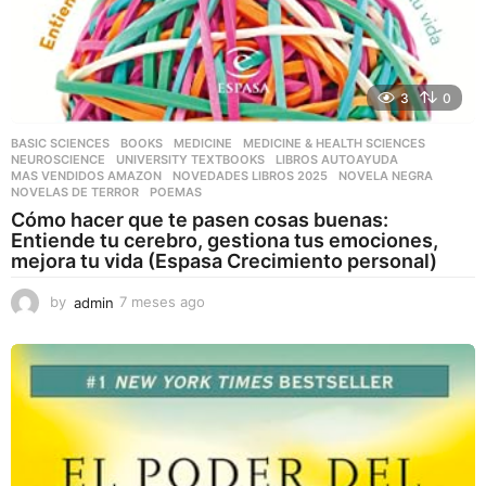
3
0
BASIC SCIENCES
,
BOOKS
,
MEDICINE
,
MEDICINE & HEALTH SCIENCES
,
NEUROSCIENCE
,
UNIVERSITY TEXTBOOKS
LIBROS AUTOAYUDA
,
MAS VENDIDOS AMAZON
,
NOVEDADES LIBROS 2025
,
NOVELA NEGRA
,
NOVELAS DE TERROR
,
POEMAS
Cómo hacer que te pasen cosas buenas:
Entiende tu cerebro, gestiona tus emociones,
mejora tu vida (Espasa Crecimiento personal)
by
admin
7 meses ago
7
m
e
s
e
s
a
g
o