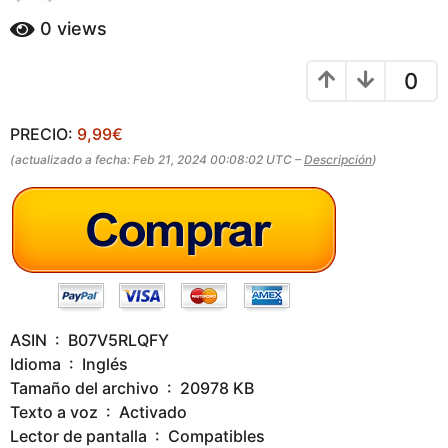
a
s
ñ
0
views
a
o
g
s
0
a
o
g
o
PRECIO:
9,99€
(actualizado a fecha: Feb 21, 2024 00:08:02 UTC –
Descripción
)
ASIN ‏ : ‎ B07V5RLQFY
Idioma ‏ : ‎ Inglés
Tamaño del archivo ‏ : ‎ 20978 KB
Texto a voz ‏ : ‎ Activado
Lector de pantalla ‏ : ‎ Compatibles