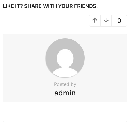
n
LIKE IT? SHARE WITH YOUR FRIENDS!
a
t
0
i
o
n
Posted by
admin