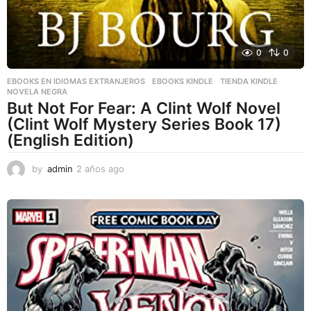
0
0
EBOOKS EN IDIOMAS EXTRANJEROS
,
EBOOKS KINDLE
,
TIENDA KINDLE
NOVELA NEGRA
But Not For Fear: A Clint Wolf Novel
(Clint Wolf Mystery Series Book 17)
(English Edition)
by
admin
2 años ago
2
a
ñ
o
s
a
g
o