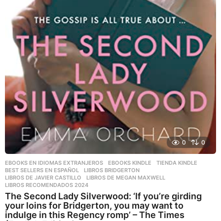
0
0
EBOOKS EN IDIOMAS EXTRANJEROS
,
EBOOKS KINDLE
,
TIENDA KINDLE
BEST SELLERS EN ESPAÑOL
,
LIBROS BRIDGERTON
,
LIBROS DE JAVIER CASTILLO
,
LIBROS DE MEGAN MAXWELL
,
LIBROS RECOMENDADOS 2024
The Second Lady Silverwood: ‘If you’re girding
your loins for Bridgerton, you may want to
indulge in this Regency romp’ – The Times