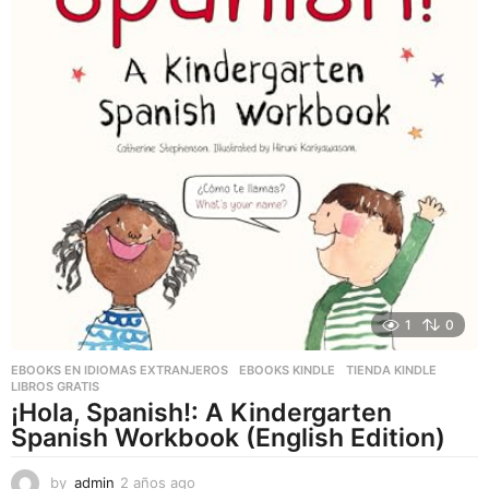
1
0
EBOOKS EN IDIOMAS EXTRANJEROS
,
EBOOKS KINDLE
,
TIENDA KINDLE
LIBROS GRATIS
¡Hola, Spanish!: A Kindergarten
Spanish Workbook (English Edition)
by
admin
2 años ago
2