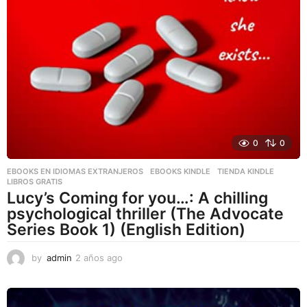
0
0
EBOOKS EN IDIOMAS EXTRANJEROS
,
EBOOKS KINDLE
,
TIENDA KINDLE
LIBROS GRATIS
Lucy’s Coming for you…: A chilling
psychological thriller (The Advocate
Series Book 1) (English Edition)
by
admin
2 años ago
2
a
ñ
o