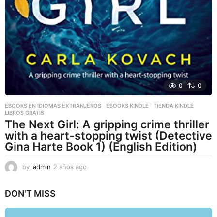
0
0
EBOOKS EN IDIOMAS EXTRANJEROS
,
EBOOKS KINDLE
,
TIENDA KINDLE
LIBROS GRATIS
The Next Girl: A gripping crime thriller
with a heart-stopping twist (Detective
Gina Harte Book 1) (English Edition)
by
admin
2 años ago
2
a
ñ
DON'T MISS
o
s
a