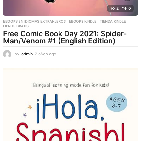
2
0
EBOOKS EN IDIOMAS EXTRANJEROS
,
EBOOKS KINDLE
,
TIENDA KINDLE
LIBROS GRATIS
Free Comic Book Day 2021: Spider-
Man/Venom #1 (English Edition)
by
admin
2 años ago
2
a
ñ
o
s
a
g
o