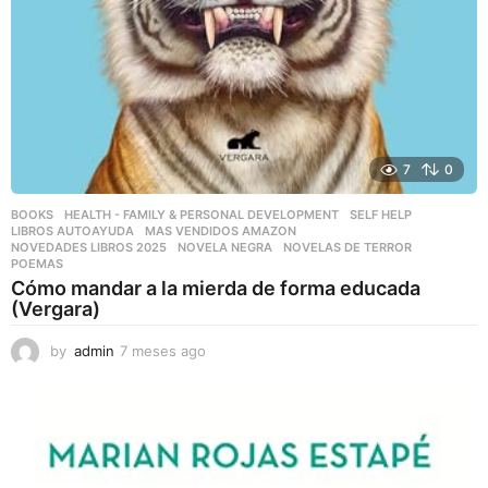
7
0
BOOKS
,
HEALTH - FAMILY & PERSONAL DEVELOPMENT
,
SELF HELP
LIBROS AUTOAYUDA
,
MAS VENDIDOS AMAZON
,
NOVEDADES LIBROS 2025
,
NOVELA NEGRA
,
NOVELAS DE TERROR
,
POEMAS
Cómo mandar a la mierda de forma educada
(Vergara)
by
admin
7 meses ago
7
m
e
s
e
s
a