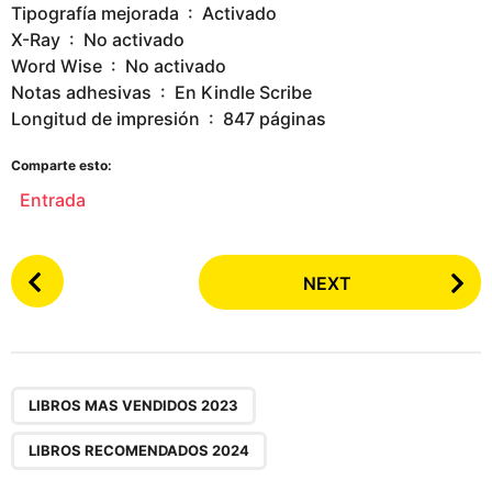
Tipografía mejorada ‏ : ‎ Activado
X-Ray ‏ : ‎ No activado
Word Wise ‏ : ‎ No activado
Notas adhesivas ‏ : ‎ En Kindle Scribe
Longitud de impresión ‏ : ‎ 847 páginas
Comparte esto:
Entrada
P
NEXT
o
s
t
P
,
a
LIBROS MAS VENDIDOS 2023
g
LIBROS RECOMENDADOS 2024
i