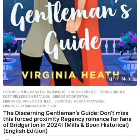
0
0
EBOOKS EN IDIOMAS EXTRANJEROS
,
EBOOKS KINDLE
,
TIENDA KINDLE
BEST SELLERS EN ESPAÑOL
,
LIBROS BRIDGERTON
,
LIBROS DE JAVIER CASTILLO
,
LIBROS DE MEGAN MAXWELL
,
LIBROS RECOMENDADOS 2024
The Discerning Gentleman’s Guide: Don’t miss
this forced proximity Regency romance for fans
of Bridgerton in 2024! (Mills & Boon Historical)
(English Edition)