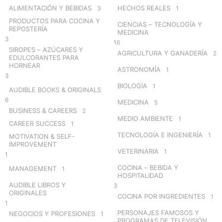
o
ALIMENTACIÓN Y BEBIDAS
HECHOS REALES
3
1
r
PRODUCTOS PARA COCINA Y
CIENCIAS – TECNOLOGÍA Y
:
REPOSTERÍA
MEDICINA
3
16
SIROPES – AZÚCARES Y
AGRICULTURA Y GANADERÍA
2
EDULCORANTES PARA
HORNEAR
ASTRONOMÍA
1
3
BIOLOGÍA
1
AUDIBLE BOOKS & ORIGINALS
6
MEDICINA
5
BUSINESS & CAREERS
2
MEDIO AMBIENTE
1
CAREER SUCCESS
1
TECNOLOGÍA E INGENIERÍA
1
MOTIVATION & SELF-
IMPROVEMENT
VETERINARIA
1
1
COCINA – BEBIDA Y
MANAGEMENT
1
HOSPITALIDAD
AUDIBLE LIBROS Y
3
ORIGINALES
COCINA POR INGREDIENTES
1
1
PERSONAJES FAMOSOS Y
NEGOCIOS Y PROFESIONES
1
PROGRAMAS DE TELEVISIÓN