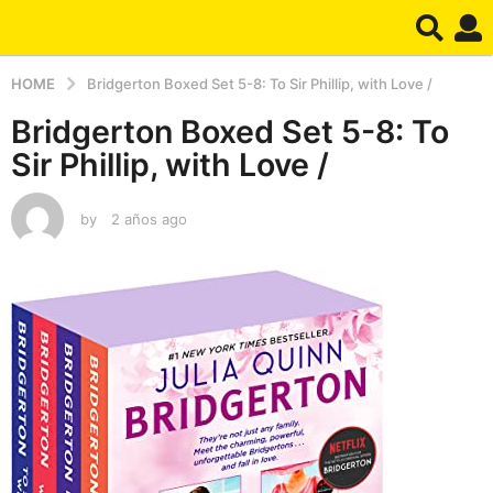
HOME
Bridgerton Boxed Set 5-8: To Sir Phillip, with Love /
Bridgerton Boxed Set 5-8: To
Sir Phillip, with Love /
by
2 años ago
2
a
ñ
o
s
a
g
o