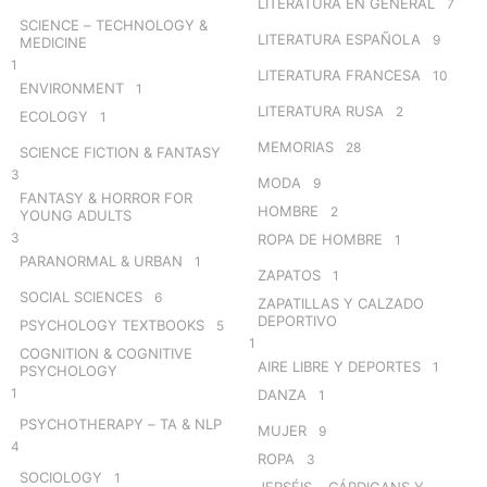
LITERATURA EN GENERAL
7
SCIENCE – TECHNOLOGY &
LITERATURA ESPAÑOLA
9
MEDICINE
1
LITERATURA FRANCESA
10
ENVIRONMENT
1
LITERATURA RUSA
2
ECOLOGY
1
MEMORIAS
28
SCIENCE FICTION & FANTASY
3
MODA
9
FANTASY & HORROR FOR
HOMBRE
2
YOUNG ADULTS
3
ROPA DE HOMBRE
1
PARANORMAL & URBAN
1
ZAPATOS
1
SOCIAL SCIENCES
6
ZAPATILLAS Y CALZADO
DEPORTIVO
PSYCHOLOGY TEXTBOOKS
5
1
COGNITION & COGNITIVE
AIRE LIBRE Y DEPORTES
1
PSYCHOLOGY
1
DANZA
1
PSYCHOTHERAPY – TA & NLP
MUJER
9
4
ROPA
3
SOCIOLOGY
1
JERSÉIS – CÁRDIGANS Y