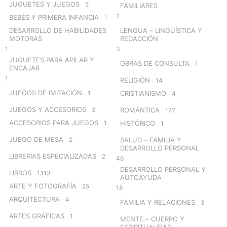
JUGUETES Y JUEGOS
5
FAMILIARES
2
BEBÉS Y PRIMERA INFANCIA
1
DESARROLLO DE HABILIDADES
LENGUA – LINGÜÍSTICA Y
MOTORAS
REDACCIÓN
1
3
JUGUETES PARA APILAR Y
OBRAS DE CONSULTA
1
ENCAJAR
1
RELIGIÓN
14
JUEGOS DE IMITACIÓN
1
CRISTIANISMO
4
JUEGOS Y ACCESORIOS
3
ROMÁNTICA
177
ACCESORIOS PARA JUEGOS
1
HISTÓRICO
1
JUEGO DE MESA
2
SALUD – FAMILIA Y
DESARROLLO PERSONAL
LIBRERIAS ESPECIALIZADAS
2
46
DESARROLLO PERSONAL Y
LIBROS
1.113
AUTOAYUDA
ARTE Y FOTOGRAFÍA
25
18
ARQUITECTURA
4
FAMILIA Y RELACIONES
3
ARTES GRÁFICAS
1
MENTE – CUERPO Y
ESPIRITUALIDAD