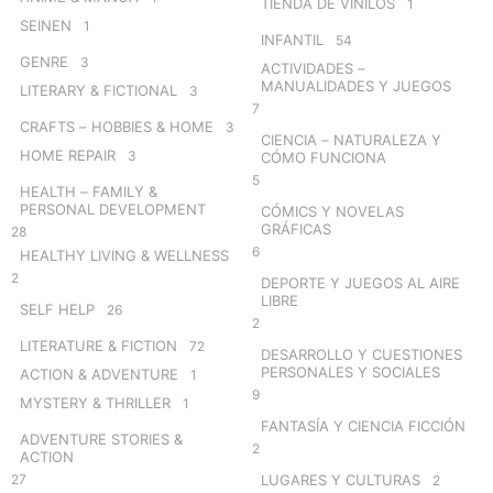
TIENDA DE VINILOS
1
SEINEN
1
INFANTIL
54
GENRE
3
ACTIVIDADES –
MANUALIDADES Y JUEGOS
LITERARY & FICTIONAL
3
7
CRAFTS – HOBBIES & HOME
3
CIENCIA – NATURALEZA Y
HOME REPAIR
3
CÓMO FUNCIONA
5
HEALTH – FAMILY &
PERSONAL DEVELOPMENT
CÓMICS Y NOVELAS
GRÁFICAS
28
6
HEALTHY LIVING & WELLNESS
2
DEPORTE Y JUEGOS AL AIRE
LIBRE
SELF HELP
26
2
LITERATURE & FICTION
72
DESARROLLO Y CUESTIONES
PERSONALES Y SOCIALES
ACTION & ADVENTURE
1
9
MYSTERY & THRILLER
1
FANTASÍA Y CIENCIA FICCIÓN
ADVENTURE STORIES &
2
ACTION
27
LUGARES Y CULTURAS
2