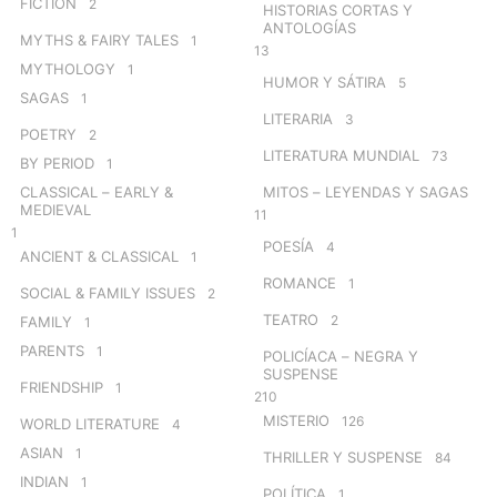
FICTION
2
HISTORIAS CORTAS Y
ANTOLOGÍAS
MYTHS & FAIRY TALES
1
13
MYTHOLOGY
1
HUMOR Y SÁTIRA
5
SAGAS
1
LITERARIA
3
POETRY
2
LITERATURA MUNDIAL
73
BY PERIOD
1
CLASSICAL – EARLY &
MITOS – LEYENDAS Y SAGAS
MEDIEVAL
11
1
POESÍA
4
ANCIENT & CLASSICAL
1
ROMANCE
1
SOCIAL & FAMILY ISSUES
2
TEATRO
2
FAMILY
1
PARENTS
1
POLICÍACA – NEGRA Y
SUSPENSE
FRIENDSHIP
1
210
MISTERIO
126
WORLD LITERATURE
4
ASIAN
1
THRILLER Y SUSPENSE
84
INDIAN
1
POLÍTICA
1