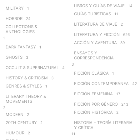
LIBROS Y GUÍAS DE VIAJE
14
MILITARY
1
GUÍAS TURISTICAS
11
HORROR
24
LITERATURA DE VIAJE
2
COLLECTIONS &
ANTHOLOGIES
LITERATURA Y FICCIÓN
626
1
ACCIÓN Y AVENTURA
89
DARK FANTASY
1
ENSAYOS Y
GHOSTS
3
CORRESPONDENCIA
3
OCCULT & SUPERNATURAL
4
FICCIÓN CLÁSICA
1
HISTORY & CRITICISM
3
FICCIÓN CONTEMPORÁNEA
42
GENRES & STYLES
1
FICCIÓN FEMENINA
17
LITERARY THEORY &
MOVEMENTS
FICCIÓN POR GÉNERO
243
2
FICCIÓN HISTÓRICA
2
MODERN
2
20TH CENTURY
HISTORIA – TEORÍA LITERARIA
2
Y CRÍTICA
HUMOUR
2
11