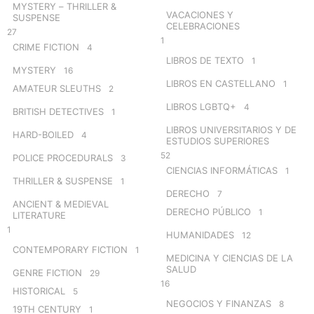
MYSTERY – THRILLER &
VACACIONES Y
SUSPENSE
CELEBRACIONES
27
1
CRIME FICTION
4
LIBROS DE TEXTO
1
MYSTERY
16
LIBROS EN CASTELLANO
1
AMATEUR SLEUTHS
2
LIBROS LGBTQ+
4
BRITISH DETECTIVES
1
LIBROS UNIVERSITARIOS Y DE
HARD-BOILED
4
ESTUDIOS SUPERIORES
52
POLICE PROCEDURALS
3
CIENCIAS INFORMÁTICAS
1
THRILLER & SUSPENSE
1
DERECHO
7
ANCIENT & MEDIEVAL
DERECHO PÚBLICO
1
LITERATURE
1
HUMANIDADES
12
CONTEMPORARY FICTION
1
MEDICINA Y CIENCIAS DE LA
SALUD
GENRE FICTION
29
16
HISTORICAL
5
NEGOCIOS Y FINANZAS
8
19TH CENTURY
1