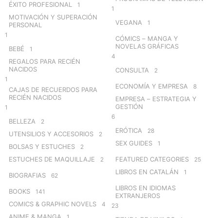
ÉXITO PROFESIONAL
1
1
MOTIVACIÓN Y SUPERACIÓN
VEGANA
1
PERSONAL
1
CÓMICS – MANGA Y
NOVELAS GRÁFICAS
BEBÉ
1
4
REGALOS PARA RECIÉN
NACIDOS
CONSULTA
2
1
ECONOMÍA Y EMPRESA
8
CAJAS DE RECUERDOS PARA
RECIÉN NACIDOS
EMPRESA – ESTRATEGIA Y
GESTIÓN
1
6
BELLEZA
2
ERÓTICA
28
UTENSILIOS Y ACCESORIOS
2
SEX GUIDES
1
BOLSAS Y ESTUCHES
2
ESTUCHES DE MAQUILLAJE
FEATURED CATEGORIES
2
25
LIBROS EN CATALÁN
1
BIOGRAFIAS
62
LIBROS EN IDIOMAS
BOOKS
141
EXTRANJEROS
COMICS & GRAPHIC NOVELS
4
23
ANIME & MANGA
1