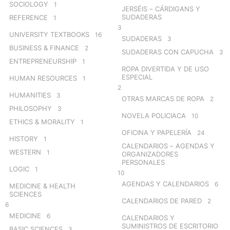
SOCIOLOGY
1
JERSÉIS – CÁRDIGANS Y
SUDADERAS
REFERENCE
1
3
UNIVERSITY TEXTBOOKS
16
SUDADERAS
3
BUSINESS & FINANCE
2
SUDADERAS CON CAPUCHA
3
ENTREPRENEURSHIP
1
ROPA DIVERTIDA Y DE USO
ESPECIAL
HUMAN RESOURCES
1
2
HUMANITIES
3
OTRAS MARCAS DE ROPA
2
PHILOSOPHY
3
NOVELA POLICIACA
10
ETHICS & MORALITY
1
OFICINA Y PAPELERÍA
24
HISTORY
1
CALENDARIOS – AGENDAS Y
WESTERN
1
ORGANIZADORES
PERSONALES
LOGIC
1
10
AGENDAS Y CALENDARIOS
6
MEDICINE & HEALTH
SCIENCES
CALENDARIOS DE PARED
2
6
MEDICINE
6
CALENDARIOS Y
SUMINISTROS DE ESCRITORIO
BASIC SCIENCES
3