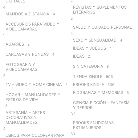
2
DIGITALES
REVISTAS Y SUPLEMENTOS
4
LITERARIOS
MANDOS A DISTANCIA
4
2
ACCESORIOS PARA VÍDEO Y
SALUD Y CUIDADO PERSONAL
VIDEOCÁMARAS
4
1
SEXO Y SENSUALIDAD
4
AGARRES
2
IDEAS Y JUEGOS
4
CARCASAS Y FUNDAS
4
IDEAS
2
FOTOGRAFÍA Y
SIN CATEGORÍA
8
VIDEOCÁMARAS
2
TIENDA KINDLE
506
TV – VÍDEO Y HOME CINEMA
EBOOKS KINDLE
2
506
BIOGRAFÍAS Y MEMORIAS
5
HOGAR – MANUALIDADES Y
ESTILOS DE VIDA
CIENCIA FICCIÓN – FANTASÍA
13
Y TERROR
ARTESANÍA – ARTES
32
DECORATIVAS Y
MANUALIDADES
EBOOKS EN IDIOMAS
EXTRANJEROS
4
69
LIBROS PARA COLOREAR PARA