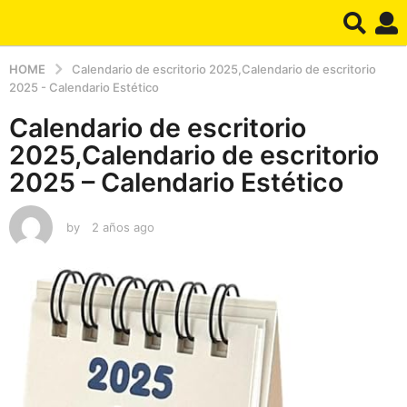
HOME
Calendario de escritorio 2025,Calendario de escritorio
2025 - Calendario Estético
Calendario de escritorio
2025,Calendario de escritorio
2025 – Calendario Estético
by
2 años ago
2
a
ñ
o
s
a
g
o