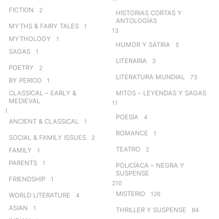
FICTION
2
HISTORIAS CORTAS Y
ANTOLOGÍAS
MYTHS & FAIRY TALES
1
13
MYTHOLOGY
1
HUMOR Y SÁTIRA
5
SAGAS
1
LITERARIA
3
POETRY
2
LITERATURA MUNDIAL
73
BY PERIOD
1
CLASSICAL – EARLY &
MITOS – LEYENDAS Y SAGAS
MEDIEVAL
11
1
POESÍA
4
ANCIENT & CLASSICAL
1
ROMANCE
1
SOCIAL & FAMILY ISSUES
2
TEATRO
2
FAMILY
1
PARENTS
1
POLICÍACA – NEGRA Y
SUSPENSE
FRIENDSHIP
1
210
MISTERIO
126
WORLD LITERATURE
4
ASIAN
1
THRILLER Y SUSPENSE
84