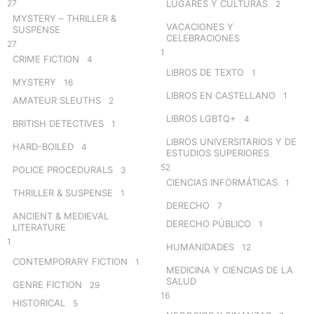
27
LUGARES Y CULTURAS
2
MYSTERY – THRILLER &
VACACIONES Y
SUSPENSE
CELEBRACIONES
27
1
CRIME FICTION
4
LIBROS DE TEXTO
1
MYSTERY
16
LIBROS EN CASTELLANO
1
AMATEUR SLEUTHS
2
LIBROS LGBTQ+
4
BRITISH DETECTIVES
1
LIBROS UNIVERSITARIOS Y DE
HARD-BOILED
4
ESTUDIOS SUPERIORES
52
POLICE PROCEDURALS
3
CIENCIAS INFORMÁTICAS
1
THRILLER & SUSPENSE
1
DERECHO
7
ANCIENT & MEDIEVAL
DERECHO PÚBLICO
1
LITERATURE
1
HUMANIDADES
12
CONTEMPORARY FICTION
1
MEDICINA Y CIENCIAS DE LA
SALUD
GENRE FICTION
29
16
HISTORICAL
5