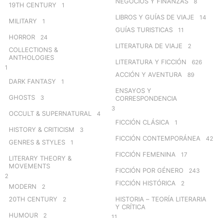
NEGOCIOS Y FINANZAS
8
19TH CENTURY
1
LIBROS Y GUÍAS DE VIAJE
14
MILITARY
1
GUÍAS TURISTICAS
11
HORROR
24
LITERATURA DE VIAJE
2
COLLECTIONS &
ANTHOLOGIES
LITERATURA Y FICCIÓN
626
1
ACCIÓN Y AVENTURA
89
DARK FANTASY
1
ENSAYOS Y
GHOSTS
3
CORRESPONDENCIA
3
OCCULT & SUPERNATURAL
4
FICCIÓN CLÁSICA
1
HISTORY & CRITICISM
3
FICCIÓN CONTEMPORÁNEA
42
GENRES & STYLES
1
FICCIÓN FEMENINA
17
LITERARY THEORY &
MOVEMENTS
FICCIÓN POR GÉNERO
243
2
FICCIÓN HISTÓRICA
2
MODERN
2
20TH CENTURY
HISTORIA – TEORÍA LITERARIA
2
Y CRÍTICA
HUMOUR
2
11