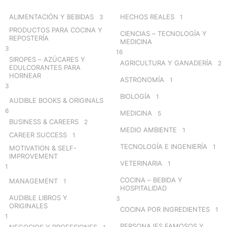
f
o
ALIMENTACIÓN Y BEBIDAS
HECHOS REALES
3
1
r
PRODUCTOS PARA COCINA Y
CIENCIAS – TECNOLOGÍA Y
:
REPOSTERÍA
MEDICINA
3
16
SIROPES – AZÚCARES Y
AGRICULTURA Y GANADERÍA
2
EDULCORANTES PARA
HORNEAR
ASTRONOMÍA
1
3
BIOLOGÍA
1
AUDIBLE BOOKS & ORIGINALS
6
MEDICINA
5
BUSINESS & CAREERS
2
MEDIO AMBIENTE
1
CAREER SUCCESS
1
TECNOLOGÍA E INGENIERÍA
1
MOTIVATION & SELF-
IMPROVEMENT
VETERINARIA
1
1
COCINA – BEBIDA Y
MANAGEMENT
1
HOSPITALIDAD
AUDIBLE LIBROS Y
3
ORIGINALES
COCINA POR INGREDIENTES
1
1
PERSONAJES FAMOSOS Y
NEGOCIOS Y PROFESIONES