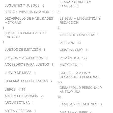
TEMAS SOCIALES Y
JUGUETES Y JUEGOS
5
FAMILIARES
2
BEBÉS Y PRIMERA INFANCIA
1
DESARROLLO DE HABILIDADES
LENGUA – LINGÜÍSTICA Y
MOTORAS
REDACCIÓN
1
3
JUGUETES PARA APILAR Y
OBRAS DE CONSULTA
1
ENCAJAR
1
RELIGIÓN
14
JUEGOS DE IMITACIÓN
1
CRISTIANISMO
4
JUEGOS Y ACCESORIOS
3
ROMÁNTICA
177
ACCESORIOS PARA JUEGOS
1
HISTÓRICO
1
JUEGO DE MESA
2
SALUD – FAMILIA Y
DESARROLLO PERSONAL
LIBRERIAS ESPECIALIZADAS
2
46
DESARROLLO PERSONAL Y
LIBROS
1.113
AUTOAYUDA
ARTE Y FOTOGRAFÍA
25
18
ARQUITECTURA
4
FAMILIA Y RELACIONES
3
ARTES GRÁFICAS
1
MENTE – CUERPO Y