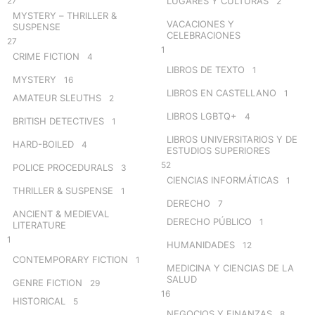
27
LUGARES Y CULTURAS
2
MYSTERY – THRILLER &
VACACIONES Y
SUSPENSE
CELEBRACIONES
27
1
CRIME FICTION
4
LIBROS DE TEXTO
1
MYSTERY
16
LIBROS EN CASTELLANO
1
AMATEUR SLEUTHS
2
LIBROS LGBTQ+
4
BRITISH DETECTIVES
1
LIBROS UNIVERSITARIOS Y DE
HARD-BOILED
4
ESTUDIOS SUPERIORES
52
POLICE PROCEDURALS
3
CIENCIAS INFORMÁTICAS
1
THRILLER & SUSPENSE
1
DERECHO
7
ANCIENT & MEDIEVAL
DERECHO PÚBLICO
1
LITERATURE
1
HUMANIDADES
12
CONTEMPORARY FICTION
1
MEDICINA Y CIENCIAS DE LA
SALUD
GENRE FICTION
29
16
HISTORICAL
5
NEGOCIOS Y FINANZAS
8