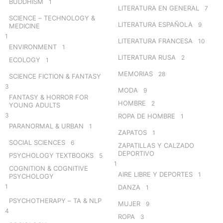
BUDDHISM
1
LITERATURA EN GENERAL
7
SCIENCE – TECHNOLOGY &
LITERATURA ESPAÑOLA
9
MEDICINE
1
LITERATURA FRANCESA
10
ENVIRONMENT
1
LITERATURA RUSA
2
ECOLOGY
1
MEMORIAS
28
SCIENCE FICTION & FANTASY
3
MODA
9
FANTASY & HORROR FOR
HOMBRE
2
YOUNG ADULTS
3
ROPA DE HOMBRE
1
PARANORMAL & URBAN
1
ZAPATOS
1
SOCIAL SCIENCES
6
ZAPATILLAS Y CALZADO
DEPORTIVO
PSYCHOLOGY TEXTBOOKS
5
1
COGNITION & COGNITIVE
AIRE LIBRE Y DEPORTES
1
PSYCHOLOGY
1
DANZA
1
PSYCHOTHERAPY – TA & NLP
MUJER
9
4
ROPA
3