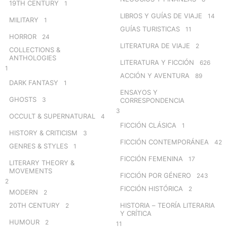
19TH CENTURY
1
LIBROS Y GUÍAS DE VIAJE
14
MILITARY
1
GUÍAS TURISTICAS
11
HORROR
24
LITERATURA DE VIAJE
2
COLLECTIONS &
ANTHOLOGIES
LITERATURA Y FICCIÓN
626
1
ACCIÓN Y AVENTURA
89
DARK FANTASY
1
ENSAYOS Y
GHOSTS
3
CORRESPONDENCIA
3
OCCULT & SUPERNATURAL
4
FICCIÓN CLÁSICA
1
HISTORY & CRITICISM
3
FICCIÓN CONTEMPORÁNEA
42
GENRES & STYLES
1
FICCIÓN FEMENINA
17
LITERARY THEORY &
MOVEMENTS
FICCIÓN POR GÉNERO
243
2
FICCIÓN HISTÓRICA
2
MODERN
2
20TH CENTURY
HISTORIA – TEORÍA LITERARIA
2
Y CRÍTICA
HUMOUR
2
11