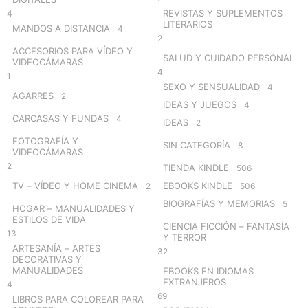
REVISTAS Y SUPLEMENTOS
4
LITERARIOS
MANDOS A DISTANCIA
4
2
ACCESORIOS PARA VÍDEO Y
SALUD Y CUIDADO PERSONAL
VIDEOCÁMARAS
4
1
SEXO Y SENSUALIDAD
4
AGARRES
2
IDEAS Y JUEGOS
4
CARCASAS Y FUNDAS
4
IDEAS
2
FOTOGRAFÍA Y
SIN CATEGORÍA
8
VIDEOCÁMARAS
2
TIENDA KINDLE
506
TV – VÍDEO Y HOME CINEMA
EBOOKS KINDLE
2
506
BIOGRAFÍAS Y MEMORIAS
5
HOGAR – MANUALIDADES Y
ESTILOS DE VIDA
CIENCIA FICCIÓN – FANTASÍA
13
Y TERROR
ARTESANÍA – ARTES
32
DECORATIVAS Y
MANUALIDADES
EBOOKS EN IDIOMAS
EXTRANJEROS
4
69
LIBROS PARA COLOREAR PARA