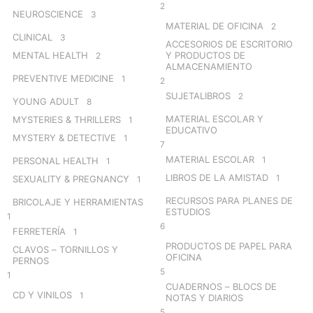
2
NEUROSCIENCE
3
MATERIAL DE OFICINA
2
CLINICAL
3
ACCESORIOS DE ESCRITORIO
MENTAL HEALTH
Y PRODUCTOS DE
2
ALMACENAMIENTO
PREVENTIVE MEDICINE
1
2
SUJETALIBROS
2
YOUNG ADULT
8
MATERIAL ESCOLAR Y
MYSTERIES & THRILLERS
1
EDUCATIVO
MYSTERY & DETECTIVE
1
7
MATERIAL ESCOLAR
1
PERSONAL HEALTH
1
LIBROS DE LA AMISTAD
1
SEXUALITY & PREGNANCY
1
RECURSOS PARA PLANES DE
BRICOLAJE Y HERRAMIENTAS
ESTUDIOS
1
6
FERRETERÍA
1
PRODUCTOS DE PAPEL PARA
CLAVOS – TORNILLOS Y
OFICINA
PERNOS
5
1
CUADERNOS – BLOCS DE
CD Y VINILOS
1
NOTAS Y DIARIOS
5