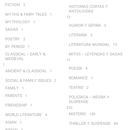
FICTION
2
HISTORIAS CORTAS Y
ANTOLOGÍAS
MYTHS & FAIRY TALES
1
13
MYTHOLOGY
1
HUMOR Y SÁTIRA
5
SAGAS
1
LITERARIA
3
POETRY
2
LITERATURA MUNDIAL
73
BY PERIOD
1
CLASSICAL – EARLY &
MITOS – LEYENDAS Y SAGAS
MEDIEVAL
11
1
POESÍA
4
ANCIENT & CLASSICAL
1
ROMANCE
1
SOCIAL & FAMILY ISSUES
2
TEATRO
2
FAMILY
1
PARENTS
1
POLICÍACA – NEGRA Y
SUSPENSE
FRIENDSHIP
1
210
MISTERIO
126
WORLD LITERATURE
4
ASIAN
1
THRILLER Y SUSPENSE
84
INDIAN
1