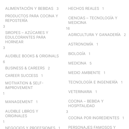
f
o
ALIMENTACIÓN Y BEBIDAS
HECHOS REALES
3
1
r
PRODUCTOS PARA COCINA Y
CIENCIAS – TECNOLOGÍA Y
:
REPOSTERÍA
MEDICINA
3
16
SIROPES – AZÚCARES Y
AGRICULTURA Y GANADERÍA
2
EDULCORANTES PARA
HORNEAR
ASTRONOMÍA
1
3
BIOLOGÍA
1
AUDIBLE BOOKS & ORIGINALS
6
MEDICINA
5
BUSINESS & CAREERS
2
MEDIO AMBIENTE
1
CAREER SUCCESS
1
TECNOLOGÍA E INGENIERÍA
1
MOTIVATION & SELF-
IMPROVEMENT
VETERINARIA
1
1
COCINA – BEBIDA Y
MANAGEMENT
1
HOSPITALIDAD
AUDIBLE LIBROS Y
3
ORIGINALES
COCINA POR INGREDIENTES
1
1
PERSONAJES FAMOSOS Y
NEGOCIOS Y PROFESIONES
1