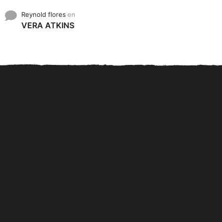
Reynold flores
en
VERA ATKINS