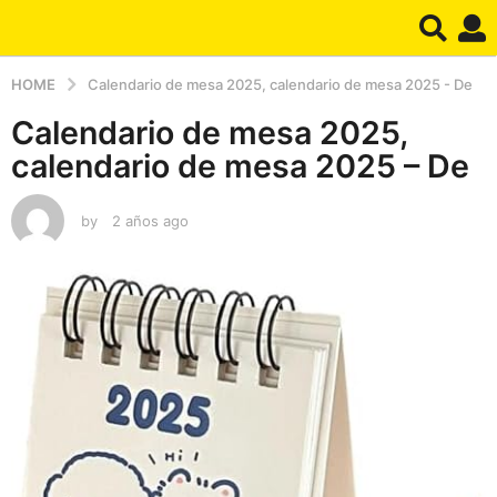
HOME
Calendario de mesa 2025, calendario de mesa 2025 - De
Calendario de mesa 2025,
calendario de mesa 2025 – De
by
2 años ago
2
a
ñ
o
s
a
g
o