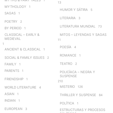
MYTHS & FAIRY TALES
1
13
MYTHOLOGY
1
HUMOR Y SÁTIRA
5
SAGAS
1
LITERARIA
3
POETRY
2
LITERATURA MUNDIAL
73
BY PERIOD
1
CLASSICAL – EARLY &
MITOS – LEYENDAS Y SAGAS
MEDIEVAL
11
1
POESÍA
4
ANCIENT & CLASSICAL
1
ROMANCE
1
SOCIAL & FAMILY ISSUES
2
TEATRO
2
FAMILY
1
PARENTS
1
POLICÍACA – NEGRA Y
SUSPENSE
FRIENDSHIP
1
210
MISTERIO
126
WORLD LITERATURE
4
ASIAN
1
THRILLER Y SUSPENSE
84
INDIAN
1
POLÍTICA
1
EUROPEAN
3
ESTRUCTURAS Y PROCESOS