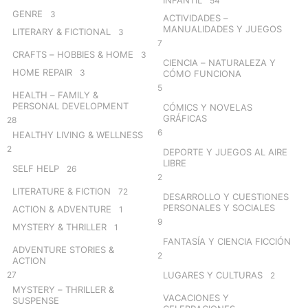
INFANTIL
54
GENRE
3
ACTIVIDADES –
MANUALIDADES Y JUEGOS
LITERARY & FICTIONAL
3
7
CRAFTS – HOBBIES & HOME
3
CIENCIA – NATURALEZA Y
HOME REPAIR
3
CÓMO FUNCIONA
5
HEALTH – FAMILY &
PERSONAL DEVELOPMENT
CÓMICS Y NOVELAS
GRÁFICAS
28
6
HEALTHY LIVING & WELLNESS
2
DEPORTE Y JUEGOS AL AIRE
LIBRE
SELF HELP
26
2
LITERATURE & FICTION
72
DESARROLLO Y CUESTIONES
PERSONALES Y SOCIALES
ACTION & ADVENTURE
1
9
MYSTERY & THRILLER
1
FANTASÍA Y CIENCIA FICCIÓN
ADVENTURE STORIES &
2
ACTION
27
LUGARES Y CULTURAS
2
MYSTERY – THRILLER &
VACACIONES Y
SUSPENSE