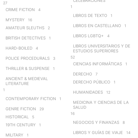
CELEBRACIONES
27
1
CRIME FICTION
4
LIBROS DE TEXTO
1
MYSTERY
16
LIBROS EN CASTELLANO
1
AMATEUR SLEUTHS
2
LIBROS LGBTQ+
4
BRITISH DETECTIVES
1
LIBROS UNIVERSITARIOS Y DE
HARD-BOILED
4
ESTUDIOS SUPERIORES
52
POLICE PROCEDURALS
3
CIENCIAS INFORMÁTICAS
1
THRILLER & SUSPENSE
1
DERECHO
7
ANCIENT & MEDIEVAL
DERECHO PÚBLICO
1
LITERATURE
1
HUMANIDADES
12
CONTEMPORARY FICTION
1
MEDICINA Y CIENCIAS DE LA
SALUD
GENRE FICTION
29
16
HISTORICAL
5
NEGOCIOS Y FINANZAS
8
19TH CENTURY
1
LIBROS Y GUÍAS DE VIAJE
14
MILITARY
1