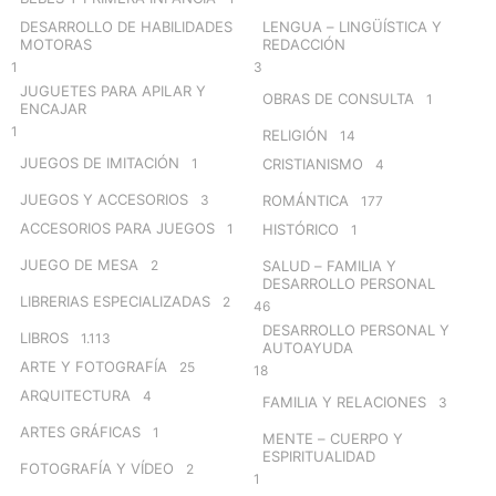
DESARROLLO DE HABILIDADES
LENGUA – LINGÜÍSTICA Y
MOTORAS
REDACCIÓN
1
3
JUGUETES PARA APILAR Y
OBRAS DE CONSULTA
1
ENCAJAR
1
RELIGIÓN
14
JUEGOS DE IMITACIÓN
1
CRISTIANISMO
4
JUEGOS Y ACCESORIOS
3
ROMÁNTICA
177
ACCESORIOS PARA JUEGOS
1
HISTÓRICO
1
JUEGO DE MESA
2
SALUD – FAMILIA Y
DESARROLLO PERSONAL
LIBRERIAS ESPECIALIZADAS
2
46
DESARROLLO PERSONAL Y
LIBROS
1.113
AUTOAYUDA
ARTE Y FOTOGRAFÍA
25
18
ARQUITECTURA
4
FAMILIA Y RELACIONES
3
ARTES GRÁFICAS
1
MENTE – CUERPO Y
ESPIRITUALIDAD
FOTOGRAFÍA Y VÍDEO
2
1