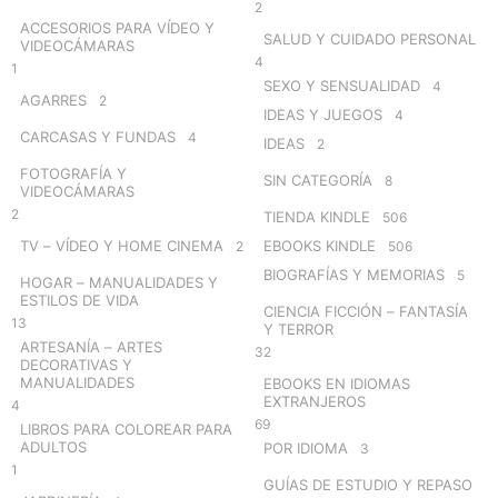
2
ACCESORIOS PARA VÍDEO Y
SALUD Y CUIDADO PERSONAL
VIDEOCÁMARAS
4
1
SEXO Y SENSUALIDAD
4
AGARRES
2
IDEAS Y JUEGOS
4
CARCASAS Y FUNDAS
4
IDEAS
2
FOTOGRAFÍA Y
SIN CATEGORÍA
8
VIDEOCÁMARAS
2
TIENDA KINDLE
506
TV – VÍDEO Y HOME CINEMA
EBOOKS KINDLE
2
506
BIOGRAFÍAS Y MEMORIAS
5
HOGAR – MANUALIDADES Y
ESTILOS DE VIDA
CIENCIA FICCIÓN – FANTASÍA
13
Y TERROR
ARTESANÍA – ARTES
32
DECORATIVAS Y
MANUALIDADES
EBOOKS EN IDIOMAS
EXTRANJEROS
4
69
LIBROS PARA COLOREAR PARA
ADULTOS
POR IDIOMA
3
1
GUÍAS DE ESTUDIO Y REPASO