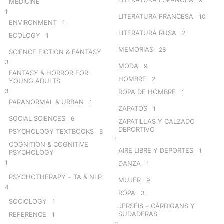
LITERATURA ESPAÑOLA
9
MEDICINE
1
LITERATURA FRANCESA
10
ENVIRONMENT
1
LITERATURA RUSA
2
ECOLOGY
1
MEMORIAS
28
SCIENCE FICTION & FANTASY
3
MODA
9
FANTASY & HORROR FOR
HOMBRE
2
YOUNG ADULTS
3
ROPA DE HOMBRE
1
PARANORMAL & URBAN
1
ZAPATOS
1
SOCIAL SCIENCES
6
ZAPATILLAS Y CALZADO
DEPORTIVO
PSYCHOLOGY TEXTBOOKS
5
1
COGNITION & COGNITIVE
AIRE LIBRE Y DEPORTES
1
PSYCHOLOGY
1
DANZA
1
PSYCHOTHERAPY – TA & NLP
MUJER
9
4
ROPA
3
SOCIOLOGY
1
JERSÉIS – CÁRDIGANS Y
SUDADERAS
REFERENCE
1