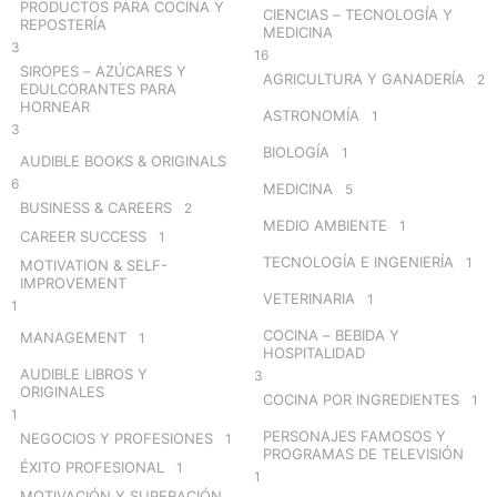
PRODUCTOS PARA COCINA Y
CIENCIAS – TECNOLOGÍA Y
:
REPOSTERÍA
MEDICINA
3
16
SIROPES – AZÚCARES Y
AGRICULTURA Y GANADERÍA
2
EDULCORANTES PARA
HORNEAR
ASTRONOMÍA
1
3
BIOLOGÍA
1
AUDIBLE BOOKS & ORIGINALS
6
MEDICINA
5
BUSINESS & CAREERS
2
MEDIO AMBIENTE
1
CAREER SUCCESS
1
TECNOLOGÍA E INGENIERÍA
1
MOTIVATION & SELF-
IMPROVEMENT
VETERINARIA
1
1
COCINA – BEBIDA Y
MANAGEMENT
1
HOSPITALIDAD
AUDIBLE LIBROS Y
3
ORIGINALES
COCINA POR INGREDIENTES
1
1
PERSONAJES FAMOSOS Y
NEGOCIOS Y PROFESIONES
1
PROGRAMAS DE TELEVISIÓN
ÉXITO PROFESIONAL
1
1
MOTIVACIÓN Y SUPERACIÓN