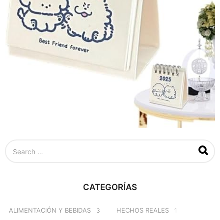
S
e
a
r
c
CATEGORÍAS
h
f
o
ALIMENTACIÓN Y BEBIDAS
HECHOS REALES
3
1
r