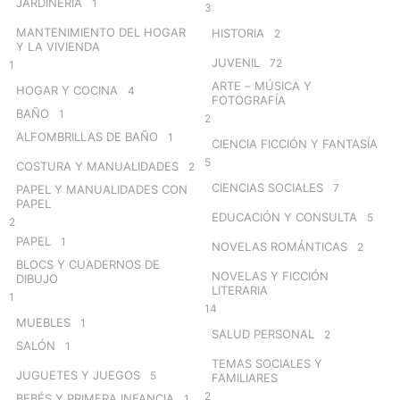
JARDINERÍA
1
3
MANTENIMIENTO DEL HOGAR
HISTORIA
2
Y LA VIVIENDA
JUVENIL
72
1
ARTE – MÚSICA Y
HOGAR Y COCINA
4
FOTOGRAFÍA
BAÑO
1
2
ALFOMBRILLAS DE BAÑO
1
CIENCIA FICCIÓN Y FANTASÍA
5
COSTURA Y MANUALIDADES
2
CIENCIAS SOCIALES
7
PAPEL Y MANUALIDADES CON
PAPEL
EDUCACIÓN Y CONSULTA
5
2
PAPEL
1
NOVELAS ROMÁNTICAS
2
BLOCS Y CUADERNOS DE
NOVELAS Y FICCIÓN
DIBUJO
LITERARIA
1
14
MUEBLES
1
SALUD PERSONAL
2
SALÓN
1
TEMAS SOCIALES Y
JUGUETES Y JUEGOS
5
FAMILIARES
2
BEBÉS Y PRIMERA INFANCIA
1