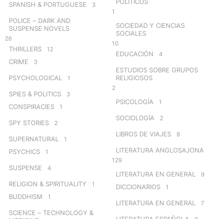
POLÍTICOS
SPANISH & PORTUGUESE
3
1
POLICE – DARK AND
SOCIEDAD Y CIENCIAS
SUSPENSE NOVELS
SOCIALES
26
10
THRILLERS
12
EDUCACIÓN
4
CRIME
3
ESTUDIOS SOBRE GRUPOS
PSYCHOLOGICAL
RELIGIOSOS
1
2
SPIES & POLITICS
3
PSICOLOGÍA
1
CONSPIRACIES
1
SOCIOLOGÍA
2
SPY STORIES
2
LIBROS DE VIAJES
8
SUPERNATURAL
1
LITERATURA ANGLOSAJONA
PSYCHICS
1
129
SUSPENSE
4
LITERATURA EN GENERAL
9
RELIGION & SPIRITUALITY
1
DICCIONARIOS
1
BUDDHISM
1
LITERATURA EN GENERAL
7
SCIENCE – TECHNOLOGY &