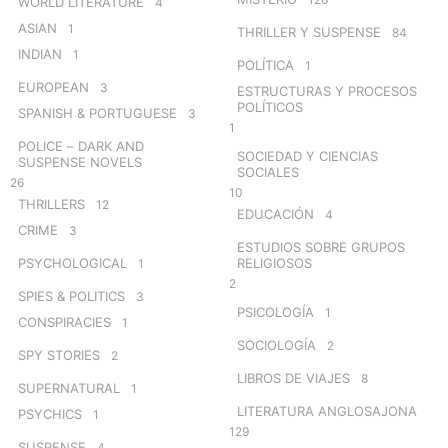
WORLD LITERATURE
4
ASIAN
1
THRILLER Y SUSPENSE
84
INDIAN
1
POLÍTICA
1
EUROPEAN
3
ESTRUCTURAS Y PROCESOS
POLÍTICOS
SPANISH & PORTUGUESE
3
1
POLICE – DARK AND
SOCIEDAD Y CIENCIAS
SUSPENSE NOVELS
SOCIALES
26
10
THRILLERS
12
EDUCACIÓN
4
CRIME
3
ESTUDIOS SOBRE GRUPOS
PSYCHOLOGICAL
RELIGIOSOS
1
2
SPIES & POLITICS
3
PSICOLOGÍA
1
CONSPIRACIES
1
SOCIOLOGÍA
2
SPY STORIES
2
LIBROS DE VIAJES
8
SUPERNATURAL
1
LITERATURA ANGLOSAJONA
PSYCHICS
1
129
SUSPENSE
4