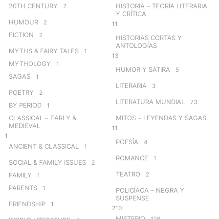
20TH CENTURY
HISTORIA – TEORÍA LITERARIA
2
Y CRÍTICA
HUMOUR
2
11
FICTION
2
HISTORIAS CORTAS Y
ANTOLOGÍAS
MYTHS & FAIRY TALES
1
13
MYTHOLOGY
1
HUMOR Y SÁTIRA
5
SAGAS
1
LITERARIA
3
POETRY
2
LITERATURA MUNDIAL
73
BY PERIOD
1
CLASSICAL – EARLY &
MITOS – LEYENDAS Y SAGAS
MEDIEVAL
11
1
POESÍA
4
ANCIENT & CLASSICAL
1
ROMANCE
1
SOCIAL & FAMILY ISSUES
2
TEATRO
2
FAMILY
1
PARENTS
1
POLICÍACA – NEGRA Y
SUSPENSE
FRIENDSHIP
1
210
MISTERIO
126