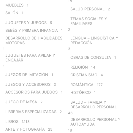
14
MUEBLES
1
SALUD PERSONAL
2
SALÓN
1
TEMAS SOCIALES Y
JUGUETES Y JUEGOS
5
FAMILIARES
2
BEBÉS Y PRIMERA INFANCIA
1
DESARROLLO DE HABILIDADES
LENGUA – LINGÜÍSTICA Y
MOTORAS
REDACCIÓN
1
3
JUGUETES PARA APILAR Y
OBRAS DE CONSULTA
1
ENCAJAR
1
RELIGIÓN
14
JUEGOS DE IMITACIÓN
1
CRISTIANISMO
4
JUEGOS Y ACCESORIOS
3
ROMÁNTICA
177
ACCESORIOS PARA JUEGOS
1
HISTÓRICO
1
JUEGO DE MESA
2
SALUD – FAMILIA Y
DESARROLLO PERSONAL
LIBRERIAS ESPECIALIZADAS
2
46
DESARROLLO PERSONAL Y
LIBROS
1.113
AUTOAYUDA
ARTE Y FOTOGRAFÍA
25
18