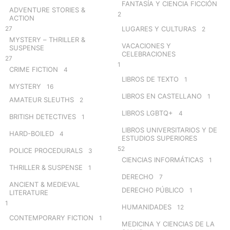
FANTASÍA Y CIENCIA FICCIÓN
ADVENTURE STORIES &
2
ACTION
27
LUGARES Y CULTURAS
2
MYSTERY – THRILLER &
VACACIONES Y
SUSPENSE
CELEBRACIONES
27
1
CRIME FICTION
4
LIBROS DE TEXTO
1
MYSTERY
16
LIBROS EN CASTELLANO
1
AMATEUR SLEUTHS
2
LIBROS LGBTQ+
4
BRITISH DETECTIVES
1
LIBROS UNIVERSITARIOS Y DE
HARD-BOILED
4
ESTUDIOS SUPERIORES
52
POLICE PROCEDURALS
3
CIENCIAS INFORMÁTICAS
1
THRILLER & SUSPENSE
1
DERECHO
7
ANCIENT & MEDIEVAL
DERECHO PÚBLICO
1
LITERATURE
1
HUMANIDADES
12
CONTEMPORARY FICTION
1
MEDICINA Y CIENCIAS DE LA