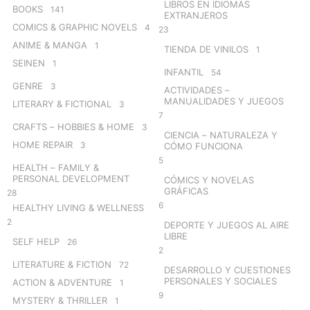
LIBROS EN IDIOMAS
BOOKS
141
EXTRANJEROS
COMICS & GRAPHIC NOVELS
4
23
ANIME & MANGA
1
TIENDA DE VINILOS
1
SEINEN
1
INFANTIL
54
GENRE
3
ACTIVIDADES –
MANUALIDADES Y JUEGOS
LITERARY & FICTIONAL
3
7
CRAFTS – HOBBIES & HOME
3
CIENCIA – NATURALEZA Y
HOME REPAIR
3
CÓMO FUNCIONA
5
HEALTH – FAMILY &
PERSONAL DEVELOPMENT
CÓMICS Y NOVELAS
GRÁFICAS
28
6
HEALTHY LIVING & WELLNESS
2
DEPORTE Y JUEGOS AL AIRE
LIBRE
SELF HELP
26
2
LITERATURE & FICTION
72
DESARROLLO Y CUESTIONES
PERSONALES Y SOCIALES
ACTION & ADVENTURE
1
9
MYSTERY & THRILLER
1