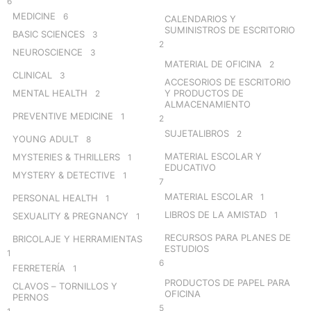
6
MEDICINE
6
CALENDARIOS Y
SUMINISTROS DE ESCRITORIO
BASIC SCIENCES
3
2
NEUROSCIENCE
3
MATERIAL DE OFICINA
2
CLINICAL
3
ACCESORIOS DE ESCRITORIO
MENTAL HEALTH
Y PRODUCTOS DE
2
ALMACENAMIENTO
PREVENTIVE MEDICINE
1
2
SUJETALIBROS
2
YOUNG ADULT
8
MATERIAL ESCOLAR Y
MYSTERIES & THRILLERS
1
EDUCATIVO
MYSTERY & DETECTIVE
1
7
MATERIAL ESCOLAR
1
PERSONAL HEALTH
1
LIBROS DE LA AMISTAD
1
SEXUALITY & PREGNANCY
1
RECURSOS PARA PLANES DE
BRICOLAJE Y HERRAMIENTAS
ESTUDIOS
1
6
FERRETERÍA
1
PRODUCTOS DE PAPEL PARA
CLAVOS – TORNILLOS Y
OFICINA
PERNOS
5