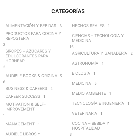
r
c
CATEGORÍAS
h
f
o
ALIMENTACIÓN Y BEBIDAS
HECHOS REALES
3
1
r
PRODUCTOS PARA COCINA Y
CIENCIAS – TECNOLOGÍA Y
:
REPOSTERÍA
MEDICINA
3
16
SIROPES – AZÚCARES Y
AGRICULTURA Y GANADERÍA
2
EDULCORANTES PARA
HORNEAR
ASTRONOMÍA
1
3
BIOLOGÍA
1
AUDIBLE BOOKS & ORIGINALS
6
MEDICINA
5
BUSINESS & CAREERS
2
MEDIO AMBIENTE
1
CAREER SUCCESS
1
TECNOLOGÍA E INGENIERÍA
1
MOTIVATION & SELF-
IMPROVEMENT
VETERINARIA
1
1
COCINA – BEBIDA Y
MANAGEMENT
1
HOSPITALIDAD
AUDIBLE LIBROS Y
3