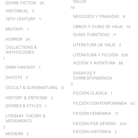
SALUD
GENRE FICTION
29
16
HISTORICAL
5
NEGOCIOS Y FINANZAS
8
19TH CENTURY
1
LIBROS Y GUÍAS DE VIAJE
14
MILITARY
1
GUÍAS TURISTICAS
11
HORROR
24
LITERATURA DE VIAJE
2
COLLECTIONS &
ANTHOLOGIES
LITERATURA Y FICCIÓN
626
1
ACCIÓN Y AVENTURA
89
DARK FANTASY
1
ENSAYOS Y
GHOSTS
3
CORRESPONDENCIA
3
OCCULT & SUPERNATURAL
4
FICCIÓN CLÁSICA
1
HISTORY & CRITICISM
3
FICCIÓN CONTEMPORÁNEA
42
GENRES & STYLES
1
FICCIÓN FEMENINA
17
LITERARY THEORY &
MOVEMENTS
FICCIÓN POR GÉNERO
243
2
FICCIÓN HISTÓRICA
2
MODERN
2