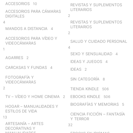
ACCESORIOS
10
REVISTAS Y SUPLEMENTOS
LITERARIOS
ACCESORIOS PARA CÁMARAS
2
DIGITALES
REVISTAS Y SUPLEMENTOS
4
LITERARIOS
MANDOS A DISTANCIA
4
2
ACCESORIOS PARA VÍDEO Y
SALUD Y CUIDADO PERSONAL
VIDEOCÁMARAS
4
1
SEXO Y SENSUALIDAD
4
AGARRES
2
IDEAS Y JUEGOS
4
CARCASAS Y FUNDAS
4
IDEAS
2
FOTOGRAFÍA Y
SIN CATEGORÍA
8
VIDEOCÁMARAS
2
TIENDA KINDLE
506
TV – VÍDEO Y HOME CINEMA
EBOOKS KINDLE
2
506
BIOGRAFÍAS Y MEMORIAS
5
HOGAR – MANUALIDADES Y
ESTILOS DE VIDA
CIENCIA FICCIÓN – FANTASÍA
13
Y TERROR
ARTESANÍA – ARTES
32
DECORATIVAS Y
MANUALIDADES