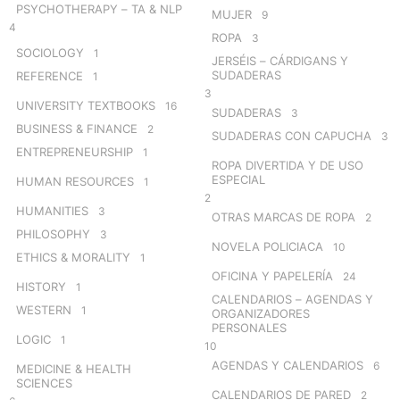
PSYCHOTHERAPY – TA & NLP
MUJER
9
4
ROPA
3
SOCIOLOGY
1
JERSÉIS – CÁRDIGANS Y
SUDADERAS
REFERENCE
1
3
UNIVERSITY TEXTBOOKS
16
SUDADERAS
3
BUSINESS & FINANCE
2
SUDADERAS CON CAPUCHA
3
ENTREPRENEURSHIP
1
ROPA DIVERTIDA Y DE USO
ESPECIAL
HUMAN RESOURCES
1
2
HUMANITIES
3
OTRAS MARCAS DE ROPA
2
PHILOSOPHY
3
NOVELA POLICIACA
10
ETHICS & MORALITY
1
OFICINA Y PAPELERÍA
24
HISTORY
1
CALENDARIOS – AGENDAS Y
WESTERN
1
ORGANIZADORES
PERSONALES
LOGIC
1
10
AGENDAS Y CALENDARIOS
6
MEDICINE & HEALTH
SCIENCES
CALENDARIOS DE PARED
2