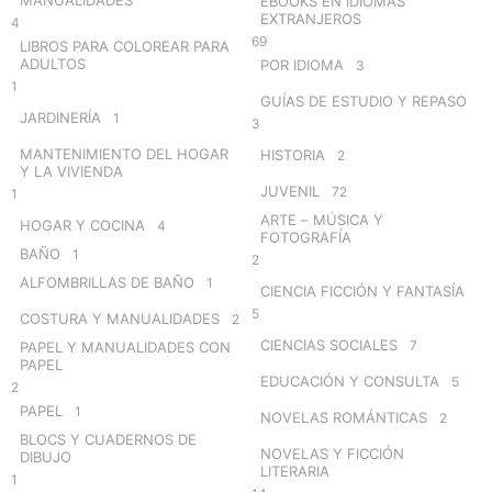
EBOOKS EN IDIOMAS
EXTRANJEROS
4
69
LIBROS PARA COLOREAR PARA
ADULTOS
POR IDIOMA
3
1
GUÍAS DE ESTUDIO Y REPASO
JARDINERÍA
1
3
MANTENIMIENTO DEL HOGAR
HISTORIA
2
Y LA VIVIENDA
JUVENIL
72
1
ARTE – MÚSICA Y
HOGAR Y COCINA
4
FOTOGRAFÍA
BAÑO
1
2
ALFOMBRILLAS DE BAÑO
1
CIENCIA FICCIÓN Y FANTASÍA
5
COSTURA Y MANUALIDADES
2
CIENCIAS SOCIALES
7
PAPEL Y MANUALIDADES CON
PAPEL
EDUCACIÓN Y CONSULTA
5
2
PAPEL
1
NOVELAS ROMÁNTICAS
2
BLOCS Y CUADERNOS DE
NOVELAS Y FICCIÓN
DIBUJO
LITERARIA
1