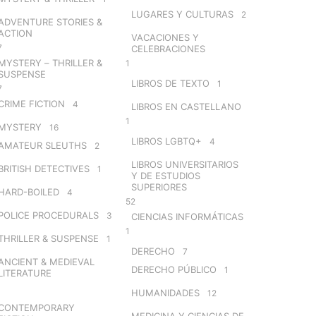
LUGARES Y CULTURAS
2
ADVENTURE STORIES &
ACTION
VACACIONES Y
7
CELEBRACIONES
MYSTERY – THRILLER &
1
SUSPENSE
LIBROS DE TEXTO
1
7
CRIME FICTION
4
LIBROS EN CASTELLANO
1
MYSTERY
16
LIBROS LGBTQ+
4
AMATEUR SLEUTHS
2
LIBROS UNIVERSITARIOS
BRITISH DETECTIVES
1
Y DE ESTUDIOS
SUPERIORES
HARD-BOILED
4
52
POLICE PROCEDURALS
3
CIENCIAS INFORMÁTICAS
1
THRILLER & SUSPENSE
1
DERECHO
7
ANCIENT & MEDIEVAL
DERECHO PÚBLICO
1
LITERATURE
HUMANIDADES
12
CONTEMPORARY
MEDICINA Y CIENCIAS DE