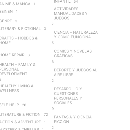
INFANTIL
54
ANIME & MANGA
1
ACTIVIDADES –
SEINEN
1
MANUALIDADES Y
JUEGOS
GENRE
3
7
LITERARY & FICTIONAL
3
CIENCIA – NATURALEZA
Y CÓMO FUNCIONA
CRAFTS – HOBBIES &
HOME
5
CÓMICS Y NOVELAS
HOME REPAIR
3
GRÁFICAS
6
HEALTH – FAMILY &
PERSONAL
DEPORTE Y JUEGOS AL
DEVELOPMENT
AIRE LIBRE
8
2
HEALTHY LIVING &
DESARROLLO Y
WELLNESS
CUESTIONES
PERSONALES Y
SOCIALES
SELF HELP
26
9
LITERATURE & FICTION
72
FANTASÍA Y CIENCIA
FICCIÓN
ACTION & ADVENTURE
1
2
MYSTERY & THRILLER
1