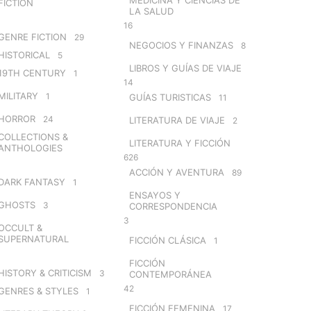
FICTION
LA SALUD
16
GENRE FICTION
29
NEGOCIOS Y FINANZAS
8
HISTORICAL
5
LIBROS Y GUÍAS DE VIAJE
19TH CENTURY
1
14
MILITARY
1
GUÍAS TURISTICAS
11
HORROR
24
LITERATURA DE VIAJE
2
COLLECTIONS &
LITERATURA Y FICCIÓN
ANTHOLOGIES
626
ACCIÓN Y AVENTURA
89
DARK FANTASY
1
ENSAYOS Y
GHOSTS
3
CORRESPONDENCIA
3
OCCULT &
SUPERNATURAL
FICCIÓN CLÁSICA
1
FICCIÓN
HISTORY & CRITICISM
3
CONTEMPORÁNEA
42
GENRES & STYLES
1
FICCIÓN FEMENINA
17