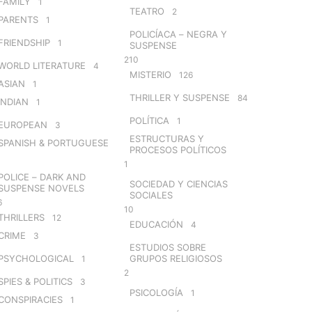
FAMILY
1
TEATRO
2
PARENTS
1
POLICÍACA – NEGRA Y
FRIENDSHIP
1
SUSPENSE
210
WORLD LITERATURE
4
MISTERIO
126
ASIAN
1
THRILLER Y SUSPENSE
84
INDIAN
1
POLÍTICA
1
EUROPEAN
3
ESTRUCTURAS Y
SPANISH & PORTUGUESE
PROCESOS POLÍTICOS
1
POLICE – DARK AND
SOCIEDAD Y CIENCIAS
SUSPENSE NOVELS
SOCIALES
6
10
THRILLERS
12
EDUCACIÓN
4
CRIME
3
ESTUDIOS SOBRE
PSYCHOLOGICAL
GRUPOS RELIGIOSOS
1
2
SPIES & POLITICS
3
PSICOLOGÍA
1
CONSPIRACIES
1