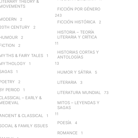
LITERARY THEORY &
MOVEMENTS
FICCIÓN POR GÉNERO
243
MODERN
2
FICCIÓN HISTÓRICA
2
20TH CENTURY
2
HISTORIA – TEORÍA
LITERARIA Y CRÍTICA
HUMOUR
2
11
FICTION
2
HISTORIAS CORTAS Y
MYTHS & FAIRY TALES
1
ANTOLOGÍAS
MYTHOLOGY
13
1
SAGAS
1
HUMOR Y SÁTIRA
5
POETRY
2
LITERARIA
3
BY PERIOD
1
LITERATURA MUNDIAL
73
CLASSICAL – EARLY &
MEDIEVAL
MITOS – LEYENDAS Y
SAGAS
11
ANCIENT & CLASSICAL
1
POESÍA
4
SOCIAL & FAMILY ISSUES
ROMANCE
1