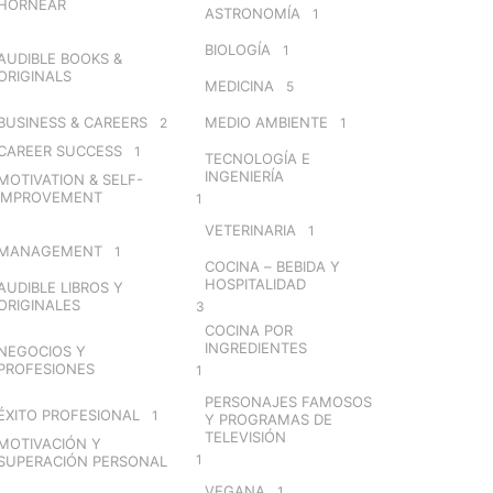
HORNEAR
ASTRONOMÍA
1
BIOLOGÍA
1
AUDIBLE BOOKS &
ORIGINALS
MEDICINA
5
BUSINESS & CAREERS
MEDIO AMBIENTE
2
1
CAREER SUCCESS
1
TECNOLOGÍA E
INGENIERÍA
MOTIVATION & SELF-
IMPROVEMENT
1
VETERINARIA
1
MANAGEMENT
1
COCINA – BEBIDA Y
HOSPITALIDAD
AUDIBLE LIBROS Y
ORIGINALES
3
COCINA POR
INGREDIENTES
NEGOCIOS Y
PROFESIONES
1
PERSONAJES FAMOSOS
ÉXITO PROFESIONAL
1
Y PROGRAMAS DE
TELEVISIÓN
MOTIVACIÓN Y
1
SUPERACIÓN PERSONAL
VEGANA
1