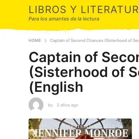
LIBROS Y LITERATU
Para los amantes de la lectura
HOME
Captain of Second Chances (Sisterhood of Sec
Captain of Sec
(Sisterhood of 
(English
by
2 años ago
2
a
ñ
o
s
a