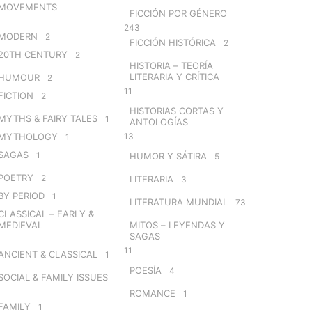
MOVEMENTS
FICCIÓN POR GÉNERO
243
MODERN
2
FICCIÓN HISTÓRICA
2
20TH CENTURY
2
HISTORIA – TEORÍA
LITERARIA Y CRÍTICA
HUMOUR
2
11
FICTION
2
HISTORIAS CORTAS Y
MYTHS & FAIRY TALES
1
ANTOLOGÍAS
MYTHOLOGY
13
1
SAGAS
1
HUMOR Y SÁTIRA
5
POETRY
2
LITERARIA
3
BY PERIOD
1
LITERATURA MUNDIAL
73
CLASSICAL – EARLY &
MEDIEVAL
MITOS – LEYENDAS Y
SAGAS
11
ANCIENT & CLASSICAL
1
POESÍA
4
SOCIAL & FAMILY ISSUES
ROMANCE
1
FAMILY
1