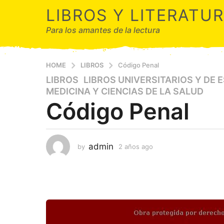
LIBROS Y LITERATU
Para los amantes de la lectura
HOME
LIBROS
Código Penal
LIBROS
,
LIBROS UNIVERSITARIOS Y DE 
2
MEDICINA Y CIENCIAS DE LA SALUD
a
Código Penal
ñ
o
s
a
admin
by
2 años ago
2
g
a
o
ñ
o
2
s
a
a
ñ
g
o
o