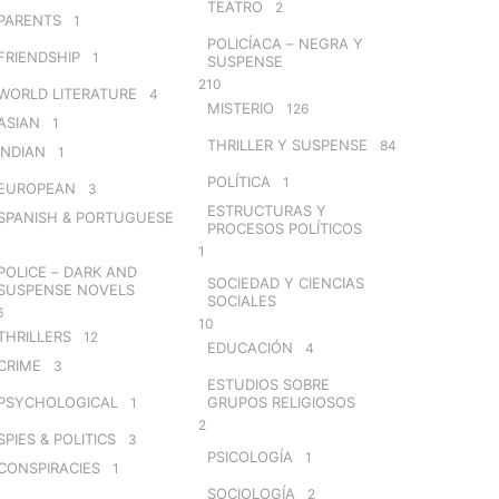
TEATRO
2
PARENTS
1
POLICÍACA – NEGRA Y
FRIENDSHIP
1
SUSPENSE
210
WORLD LITERATURE
4
MISTERIO
126
ASIAN
1
THRILLER Y SUSPENSE
84
INDIAN
1
POLÍTICA
1
EUROPEAN
3
ESTRUCTURAS Y
SPANISH & PORTUGUESE
PROCESOS POLÍTICOS
1
POLICE – DARK AND
SOCIEDAD Y CIENCIAS
SUSPENSE NOVELS
SOCIALES
6
10
THRILLERS
12
EDUCACIÓN
4
CRIME
3
ESTUDIOS SOBRE
PSYCHOLOGICAL
GRUPOS RELIGIOSOS
1
2
SPIES & POLITICS
3
PSICOLOGÍA
1
CONSPIRACIES
1
SOCIOLOGÍA
2