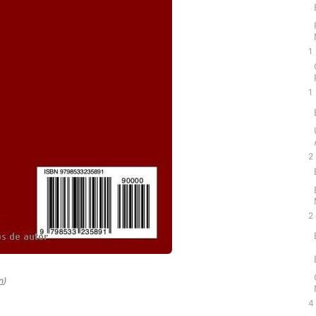
1
1
2
2
n
)
4