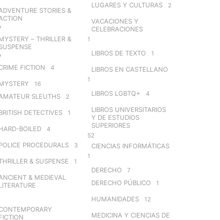
LUGARES Y CULTURAS
2
ADVENTURE STORIES &
ACTION
VACACIONES Y
7
CELEBRACIONES
MYSTERY – THRILLER &
1
SUSPENSE
LIBROS DE TEXTO
1
7
CRIME FICTION
4
LIBROS EN CASTELLANO
1
MYSTERY
16
LIBROS LGBTQ+
4
AMATEUR SLEUTHS
2
LIBROS UNIVERSITARIOS
BRITISH DETECTIVES
1
Y DE ESTUDIOS
SUPERIORES
HARD-BOILED
4
52
POLICE PROCEDURALS
3
CIENCIAS INFORMÁTICAS
1
THRILLER & SUSPENSE
1
DERECHO
7
ANCIENT & MEDIEVAL
DERECHO PÚBLICO
1
LITERATURE
HUMANIDADES
12
CONTEMPORARY
MEDICINA Y CIENCIAS DE
FICTION