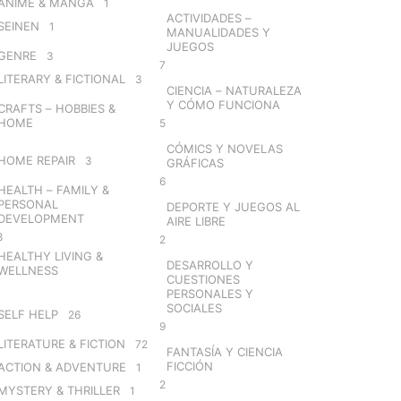
ANIME & MANGA
1
ACTIVIDADES –
SEINEN
1
MANUALIDADES Y
JUEGOS
GENRE
3
7
LITERARY & FICTIONAL
3
CIENCIA – NATURALEZA
Y CÓMO FUNCIONA
CRAFTS – HOBBIES &
HOME
5
CÓMICS Y NOVELAS
HOME REPAIR
3
GRÁFICAS
6
HEALTH – FAMILY &
PERSONAL
DEPORTE Y JUEGOS AL
DEVELOPMENT
AIRE LIBRE
8
2
HEALTHY LIVING &
DESARROLLO Y
WELLNESS
CUESTIONES
PERSONALES Y
SOCIALES
SELF HELP
26
9
LITERATURE & FICTION
72
FANTASÍA Y CIENCIA
FICCIÓN
ACTION & ADVENTURE
1
2
MYSTERY & THRILLER
1