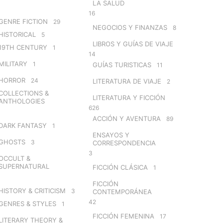
LA SALUD
16
GENRE FICTION
29
NEGOCIOS Y FINANZAS
8
HISTORICAL
5
LIBROS Y GUÍAS DE VIAJE
19TH CENTURY
1
14
MILITARY
1
GUÍAS TURISTICAS
11
HORROR
24
LITERATURA DE VIAJE
2
COLLECTIONS &
LITERATURA Y FICCIÓN
ANTHOLOGIES
626
ACCIÓN Y AVENTURA
89
DARK FANTASY
1
ENSAYOS Y
GHOSTS
3
CORRESPONDENCIA
3
OCCULT &
SUPERNATURAL
FICCIÓN CLÁSICA
1
FICCIÓN
HISTORY & CRITICISM
3
CONTEMPORÁNEA
42
GENRES & STYLES
1
FICCIÓN FEMENINA
17
LITERARY THEORY &