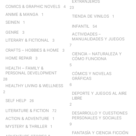
EXTRANJEROS
COMICS & GRAPHIC NOVELS
4
23
ANIME & MANGA
1
TIENDA DE VINILOS
1
SEINEN
1
INFANTIL
54
GENRE
3
ACTIVIDADES –
MANUALIDADES Y JUEGOS
LITERARY & FICTIONAL
3
7
CRAFTS – HOBBIES & HOME
3
CIENCIA – NATURALEZA Y
HOME REPAIR
3
CÓMO FUNCIONA
5
HEALTH – FAMILY &
PERSONAL DEVELOPMENT
CÓMICS Y NOVELAS
GRÁFICAS
28
6
HEALTHY LIVING & WELLNESS
2
DEPORTE Y JUEGOS AL AIRE
LIBRE
SELF HELP
26
2
LITERATURE & FICTION
72
DESARROLLO Y CUESTIONES
PERSONALES Y SOCIALES
ACTION & ADVENTURE
1
9
MYSTERY & THRILLER
1
FANTASÍA Y CIENCIA FICCIÓN