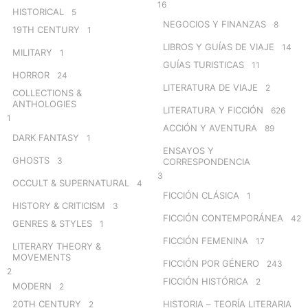
16
HISTORICAL
5
NEGOCIOS Y FINANZAS
8
19TH CENTURY
1
LIBROS Y GUÍAS DE VIAJE
14
MILITARY
1
GUÍAS TURISTICAS
11
HORROR
24
LITERATURA DE VIAJE
2
COLLECTIONS &
ANTHOLOGIES
LITERATURA Y FICCIÓN
626
1
ACCIÓN Y AVENTURA
89
DARK FANTASY
1
ENSAYOS Y
GHOSTS
3
CORRESPONDENCIA
3
OCCULT & SUPERNATURAL
4
FICCIÓN CLÁSICA
1
HISTORY & CRITICISM
3
FICCIÓN CONTEMPORÁNEA
42
GENRES & STYLES
1
FICCIÓN FEMENINA
17
LITERARY THEORY &
MOVEMENTS
FICCIÓN POR GÉNERO
243
2
FICCIÓN HISTÓRICA
2
MODERN
2
20TH CENTURY
HISTORIA – TEORÍA LITERARIA
2