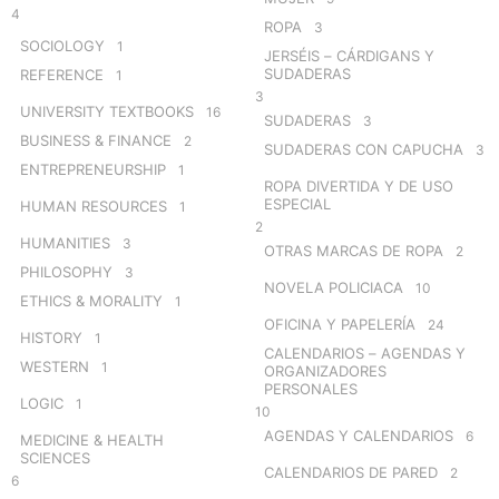
4
ROPA
3
SOCIOLOGY
1
JERSÉIS – CÁRDIGANS Y
SUDADERAS
REFERENCE
1
3
UNIVERSITY TEXTBOOKS
16
SUDADERAS
3
BUSINESS & FINANCE
2
SUDADERAS CON CAPUCHA
3
ENTREPRENEURSHIP
1
ROPA DIVERTIDA Y DE USO
ESPECIAL
HUMAN RESOURCES
1
2
HUMANITIES
3
OTRAS MARCAS DE ROPA
2
PHILOSOPHY
3
NOVELA POLICIACA
10
ETHICS & MORALITY
1
OFICINA Y PAPELERÍA
24
HISTORY
1
CALENDARIOS – AGENDAS Y
WESTERN
1
ORGANIZADORES
PERSONALES
LOGIC
1
10
AGENDAS Y CALENDARIOS
6
MEDICINE & HEALTH
SCIENCES
CALENDARIOS DE PARED
2
6