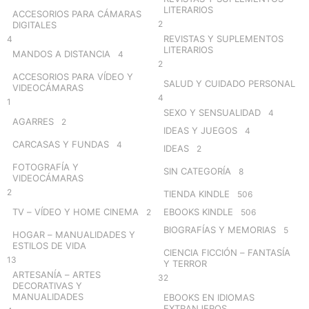
LITERARIOS
ACCESORIOS PARA CÁMARAS
2
DIGITALES
REVISTAS Y SUPLEMENTOS
4
LITERARIOS
MANDOS A DISTANCIA
4
2
ACCESORIOS PARA VÍDEO Y
SALUD Y CUIDADO PERSONAL
VIDEOCÁMARAS
4
1
SEXO Y SENSUALIDAD
4
AGARRES
2
IDEAS Y JUEGOS
4
CARCASAS Y FUNDAS
4
IDEAS
2
FOTOGRAFÍA Y
SIN CATEGORÍA
8
VIDEOCÁMARAS
2
TIENDA KINDLE
506
TV – VÍDEO Y HOME CINEMA
EBOOKS KINDLE
2
506
BIOGRAFÍAS Y MEMORIAS
5
HOGAR – MANUALIDADES Y
ESTILOS DE VIDA
CIENCIA FICCIÓN – FANTASÍA
13
Y TERROR
ARTESANÍA – ARTES
32
DECORATIVAS Y
MANUALIDADES
EBOOKS EN IDIOMAS
EXTRANJEROS