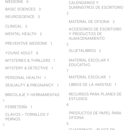
MEDICINE
6
CALENDARIOS Y
SUMINISTROS DE ESCRITORIO
BASIC SCIENCES
3
2
NEUROSCIENCE
3
MATERIAL DE OFICINA
2
CLINICAL
3
ACCESORIOS DE ESCRITORIO
MENTAL HEALTH
Y PRODUCTOS DE
2
ALMACENAMIENTO
PREVENTIVE MEDICINE
1
2
SUJETALIBROS
2
YOUNG ADULT
8
MATERIAL ESCOLAR Y
MYSTERIES & THRILLERS
1
EDUCATIVO
MYSTERY & DETECTIVE
1
7
MATERIAL ESCOLAR
1
PERSONAL HEALTH
1
LIBROS DE LA AMISTAD
1
SEXUALITY & PREGNANCY
1
RECURSOS PARA PLANES DE
BRICOLAJE Y HERRAMIENTAS
ESTUDIOS
1
6
FERRETERÍA
1
PRODUCTOS DE PAPEL PARA
CLAVOS – TORNILLOS Y
OFICINA
PERNOS
5
1
CUADERNOS – BLOCS DE