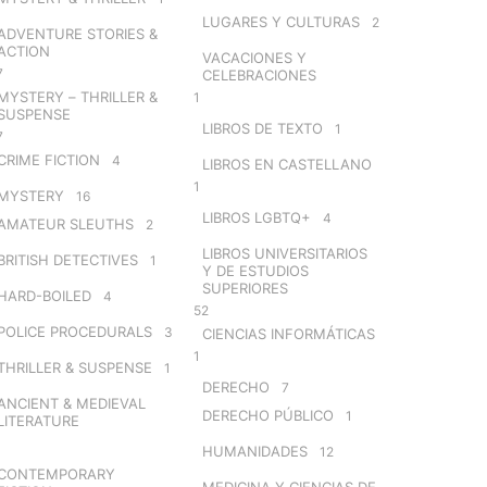
LUGARES Y CULTURAS
2
ADVENTURE STORIES &
ACTION
VACACIONES Y
7
CELEBRACIONES
MYSTERY – THRILLER &
1
SUSPENSE
LIBROS DE TEXTO
1
7
CRIME FICTION
4
LIBROS EN CASTELLANO
1
MYSTERY
16
LIBROS LGBTQ+
4
AMATEUR SLEUTHS
2
LIBROS UNIVERSITARIOS
BRITISH DETECTIVES
1
Y DE ESTUDIOS
SUPERIORES
HARD-BOILED
4
52
POLICE PROCEDURALS
3
CIENCIAS INFORMÁTICAS
1
THRILLER & SUSPENSE
1
DERECHO
7
ANCIENT & MEDIEVAL
DERECHO PÚBLICO
1
LITERATURE
HUMANIDADES
12
CONTEMPORARY
MEDICINA Y CIENCIAS DE