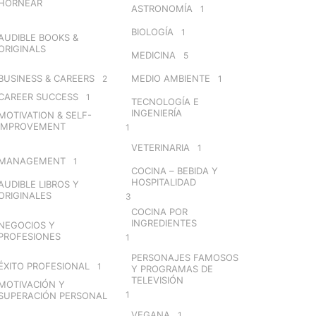
HORNEAR
ASTRONOMÍA
1
BIOLOGÍA
1
AUDIBLE BOOKS &
ORIGINALS
MEDICINA
5
BUSINESS & CAREERS
MEDIO AMBIENTE
2
1
CAREER SUCCESS
1
TECNOLOGÍA E
INGENIERÍA
MOTIVATION & SELF-
IMPROVEMENT
1
VETERINARIA
1
MANAGEMENT
1
COCINA – BEBIDA Y
HOSPITALIDAD
AUDIBLE LIBROS Y
ORIGINALES
3
COCINA POR
INGREDIENTES
NEGOCIOS Y
PROFESIONES
1
PERSONAJES FAMOSOS
ÉXITO PROFESIONAL
1
Y PROGRAMAS DE
TELEVISIÓN
MOTIVACIÓN Y
1
SUPERACIÓN PERSONAL
VEGANA
1