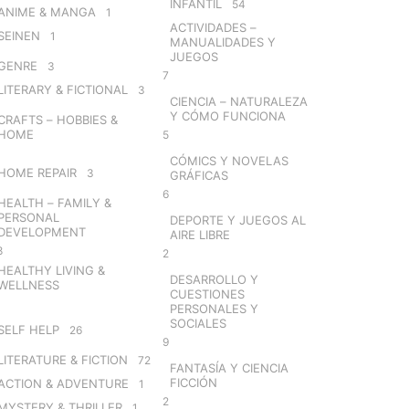
INFANTIL
54
ANIME & MANGA
1
ACTIVIDADES –
SEINEN
1
MANUALIDADES Y
JUEGOS
GENRE
3
7
LITERARY & FICTIONAL
3
CIENCIA – NATURALEZA
Y CÓMO FUNCIONA
CRAFTS – HOBBIES &
HOME
5
CÓMICS Y NOVELAS
HOME REPAIR
3
GRÁFICAS
6
HEALTH – FAMILY &
PERSONAL
DEPORTE Y JUEGOS AL
DEVELOPMENT
AIRE LIBRE
8
2
HEALTHY LIVING &
DESARROLLO Y
WELLNESS
CUESTIONES
PERSONALES Y
SOCIALES
SELF HELP
26
9
LITERATURE & FICTION
72
FANTASÍA Y CIENCIA
FICCIÓN
ACTION & ADVENTURE
1
2
MYSTERY & THRILLER
1