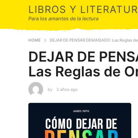
LIBROS Y LITERATU
Para los amantes de la lectura
HOME
DEJAR DE PENSAR DEMASIADO: Las Reglas de 
DEJAR DE PENS
Las Reglas de O
by
2 años ago
2
a
ñ
o
s
a
g
o