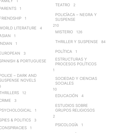
FAMILY
1
TEATRO
2
PARENTS
1
POLICÍACA – NEGRA Y
FRIENDSHIP
1
SUSPENSE
210
WORLD LITERATURE
4
MISTERIO
126
ASIAN
1
THRILLER Y SUSPENSE
84
INDIAN
1
POLÍTICA
1
EUROPEAN
3
ESTRUCTURAS Y
SPANISH & PORTUGUESE
PROCESOS POLÍTICOS
1
POLICE – DARK AND
SOCIEDAD Y CIENCIAS
SUSPENSE NOVELS
SOCIALES
6
10
THRILLERS
12
EDUCACIÓN
4
CRIME
3
ESTUDIOS SOBRE
PSYCHOLOGICAL
GRUPOS RELIGIOSOS
1
2
SPIES & POLITICS
3
PSICOLOGÍA
1
CONSPIRACIES
1