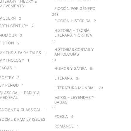
LITERARY THEORY &
MOVEMENTS
FICCIÓN POR GÉNERO
243
MODERN
2
FICCIÓN HISTÓRICA
2
20TH CENTURY
2
HISTORIA – TEORÍA
LITERARIA Y CRÍTICA
HUMOUR
2
11
FICTION
2
HISTORIAS CORTAS Y
MYTHS & FAIRY TALES
1
ANTOLOGÍAS
MYTHOLOGY
13
1
SAGAS
1
HUMOR Y SÁTIRA
5
POETRY
2
LITERARIA
3
BY PERIOD
1
LITERATURA MUNDIAL
73
CLASSICAL – EARLY &
MEDIEVAL
MITOS – LEYENDAS Y
SAGAS
11
ANCIENT & CLASSICAL
1
POESÍA
4
SOCIAL & FAMILY ISSUES
ROMANCE
1