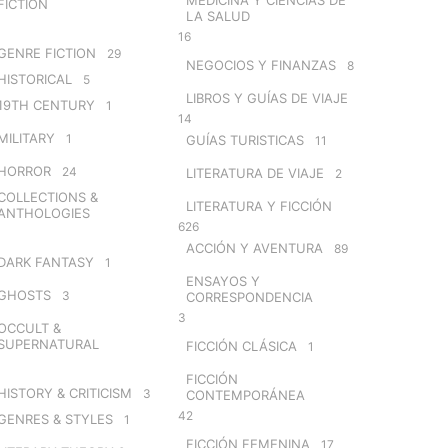
FICTION
LA SALUD
16
GENRE FICTION
29
NEGOCIOS Y FINANZAS
8
HISTORICAL
5
LIBROS Y GUÍAS DE VIAJE
19TH CENTURY
1
14
MILITARY
1
GUÍAS TURISTICAS
11
HORROR
24
LITERATURA DE VIAJE
2
COLLECTIONS &
LITERATURA Y FICCIÓN
ANTHOLOGIES
626
ACCIÓN Y AVENTURA
89
DARK FANTASY
1
ENSAYOS Y
GHOSTS
3
CORRESPONDENCIA
3
OCCULT &
SUPERNATURAL
FICCIÓN CLÁSICA
1
FICCIÓN
HISTORY & CRITICISM
3
CONTEMPORÁNEA
42
GENRES & STYLES
1
FICCIÓN FEMENINA
17