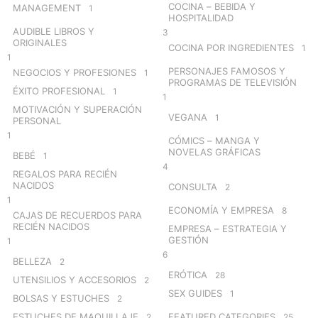
COCINA – BEBIDA Y
MANAGEMENT
1
HOSPITALIDAD
AUDIBLE LIBROS Y
3
ORIGINALES
COCINA POR INGREDIENTES
1
1
PERSONAJES FAMOSOS Y
NEGOCIOS Y PROFESIONES
1
PROGRAMAS DE TELEVISIÓN
ÉXITO PROFESIONAL
1
1
MOTIVACIÓN Y SUPERACIÓN
VEGANA
1
PERSONAL
1
CÓMICS – MANGA Y
NOVELAS GRÁFICAS
BEBÉ
1
4
REGALOS PARA RECIÉN
NACIDOS
CONSULTA
2
1
ECONOMÍA Y EMPRESA
8
CAJAS DE RECUERDOS PARA
RECIÉN NACIDOS
EMPRESA – ESTRATEGIA Y
GESTIÓN
1
6
BELLEZA
2
ERÓTICA
28
UTENSILIOS Y ACCESORIOS
2
SEX GUIDES
1
BOLSAS Y ESTUCHES
2
ESTUCHES DE MAQUILLAJE
FEATURED CATEGORIES
2
25