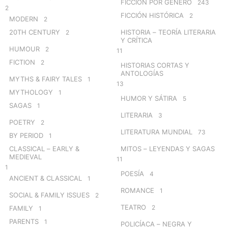
FICCIÓN POR GÉNERO
243
2
FICCIÓN HISTÓRICA
2
MODERN
2
20TH CENTURY
HISTORIA – TEORÍA LITERARIA
2
Y CRÍTICA
HUMOUR
2
11
FICTION
2
HISTORIAS CORTAS Y
ANTOLOGÍAS
MYTHS & FAIRY TALES
1
13
MYTHOLOGY
1
HUMOR Y SÁTIRA
5
SAGAS
1
LITERARIA
3
POETRY
2
LITERATURA MUNDIAL
73
BY PERIOD
1
CLASSICAL – EARLY &
MITOS – LEYENDAS Y SAGAS
MEDIEVAL
11
1
POESÍA
4
ANCIENT & CLASSICAL
1
ROMANCE
1
SOCIAL & FAMILY ISSUES
2
TEATRO
2
FAMILY
1
PARENTS
1
POLICÍACA – NEGRA Y