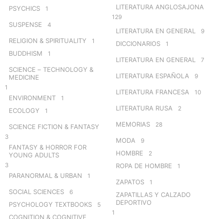
LITERATURA ANGLOSAJONA
PSYCHICS
1
129
SUSPENSE
4
LITERATURA EN GENERAL
9
RELIGION & SPIRITUALITY
1
DICCIONARIOS
1
BUDDHISM
1
LITERATURA EN GENERAL
7
SCIENCE – TECHNOLOGY &
LITERATURA ESPAÑOLA
9
MEDICINE
1
LITERATURA FRANCESA
10
ENVIRONMENT
1
LITERATURA RUSA
2
ECOLOGY
1
MEMORIAS
28
SCIENCE FICTION & FANTASY
3
MODA
9
FANTASY & HORROR FOR
HOMBRE
2
YOUNG ADULTS
3
ROPA DE HOMBRE
1
PARANORMAL & URBAN
1
ZAPATOS
1
SOCIAL SCIENCES
6
ZAPATILLAS Y CALZADO
DEPORTIVO
PSYCHOLOGY TEXTBOOKS
5
1
COGNITION & COGNITIVE