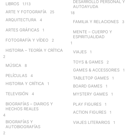
DESARROLLO PERSONAL Y
LIBROS
1.113
AUTOAYUDA
ARTE Y FOTOGRAFÍA
25
18
ARQUITECTURA
4
FAMILIA Y RELACIONES
3
ARTES GRÁFICAS
1
MENTE – CUERPO Y
ESPIRITUALIDAD
FOTOGRAFÍA Y VÍDEO
2
1
HISTORIA – TEORÍA Y CRÍTICA
VIAJES
1
2
TOYS & GAMES
2
MÚSICA
8
GAMES & ACCESSORIES
1
PELÍCULAS
4
TABLETOP GAMES
1
HISTORIA Y CRÍTICA
1
BOARD GAMES
1
TELEVISIÓN
4
MYSTERY GAMES
1
BIOGRAFÍAS – DIARIOS Y
PLAY FIGURES
1
HECHOS REALES
ACTION FIGURES
1
4
BIOGRAFÍAS Y
VIAJES LITERARIOS
1
AUTOBIOGRAFÍAS
2