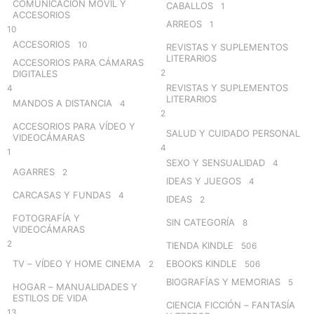
COMUNICACIÓN MÓVIL Y
CABALLOS
1
ACCESORIOS
ARREOS
1
10
ACCESORIOS
10
REVISTAS Y SUPLEMENTOS
LITERARIOS
ACCESORIOS PARA CÁMARAS
2
DIGITALES
REVISTAS Y SUPLEMENTOS
4
LITERARIOS
MANDOS A DISTANCIA
4
2
ACCESORIOS PARA VÍDEO Y
SALUD Y CUIDADO PERSONAL
VIDEOCÁMARAS
4
1
SEXO Y SENSUALIDAD
4
AGARRES
2
IDEAS Y JUEGOS
4
CARCASAS Y FUNDAS
4
IDEAS
2
FOTOGRAFÍA Y
SIN CATEGORÍA
8
VIDEOCÁMARAS
2
TIENDA KINDLE
506
TV – VÍDEO Y HOME CINEMA
EBOOKS KINDLE
2
506
BIOGRAFÍAS Y MEMORIAS
5
HOGAR – MANUALIDADES Y
ESTILOS DE VIDA
CIENCIA FICCIÓN – FANTASÍA
13