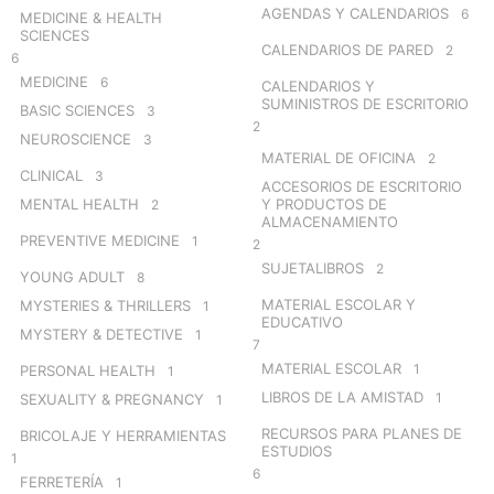
AGENDAS Y CALENDARIOS
6
MEDICINE & HEALTH
SCIENCES
CALENDARIOS DE PARED
2
6
MEDICINE
6
CALENDARIOS Y
SUMINISTROS DE ESCRITORIO
BASIC SCIENCES
3
2
NEUROSCIENCE
3
MATERIAL DE OFICINA
2
CLINICAL
3
ACCESORIOS DE ESCRITORIO
MENTAL HEALTH
Y PRODUCTOS DE
2
ALMACENAMIENTO
PREVENTIVE MEDICINE
1
2
SUJETALIBROS
2
YOUNG ADULT
8
MATERIAL ESCOLAR Y
MYSTERIES & THRILLERS
1
EDUCATIVO
MYSTERY & DETECTIVE
1
7
MATERIAL ESCOLAR
1
PERSONAL HEALTH
1
LIBROS DE LA AMISTAD
1
SEXUALITY & PREGNANCY
1
RECURSOS PARA PLANES DE
BRICOLAJE Y HERRAMIENTAS
ESTUDIOS
1
6
FERRETERÍA
1