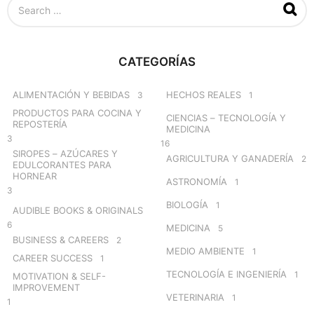
e
a
r
c
CATEGORÍAS
h
f
o
ALIMENTACIÓN Y BEBIDAS
HECHOS REALES
3
1
r
PRODUCTOS PARA COCINA Y
CIENCIAS – TECNOLOGÍA Y
:
REPOSTERÍA
MEDICINA
3
16
SIROPES – AZÚCARES Y
AGRICULTURA Y GANADERÍA
2
EDULCORANTES PARA
HORNEAR
ASTRONOMÍA
1
3
BIOLOGÍA
1
AUDIBLE BOOKS & ORIGINALS
6
MEDICINA
5
BUSINESS & CAREERS
2
MEDIO AMBIENTE
1
CAREER SUCCESS
1
TECNOLOGÍA E INGENIERÍA
1
MOTIVATION & SELF-
IMPROVEMENT
VETERINARIA
1
1