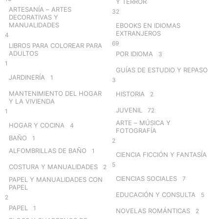
Y TERROR
ARTESANÍA – ARTES
32
DECORATIVAS Y
MANUALIDADES
EBOOKS EN IDIOMAS
EXTRANJEROS
4
69
LIBROS PARA COLOREAR PARA
ADULTOS
POR IDIOMA
3
1
GUÍAS DE ESTUDIO Y REPASO
JARDINERÍA
1
3
MANTENIMIENTO DEL HOGAR
HISTORIA
2
Y LA VIVIENDA
JUVENIL
72
1
ARTE – MÚSICA Y
HOGAR Y COCINA
4
FOTOGRAFÍA
BAÑO
1
2
ALFOMBRILLAS DE BAÑO
1
CIENCIA FICCIÓN Y FANTASÍA
5
COSTURA Y MANUALIDADES
2
CIENCIAS SOCIALES
7
PAPEL Y MANUALIDADES CON
PAPEL
EDUCACIÓN Y CONSULTA
5
2
PAPEL
1
NOVELAS ROMÁNTICAS
2