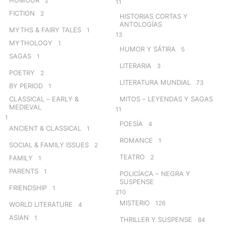
2
11
FICTION
2
HISTORIAS CORTAS Y
ANTOLOGÍAS
MYTHS & FAIRY TALES
1
13
MYTHOLOGY
1
HUMOR Y SÁTIRA
5
SAGAS
1
LITERARIA
3
POETRY
2
LITERATURA MUNDIAL
73
BY PERIOD
1
CLASSICAL – EARLY &
MITOS – LEYENDAS Y SAGAS
MEDIEVAL
11
1
POESÍA
4
ANCIENT & CLASSICAL
1
ROMANCE
1
SOCIAL & FAMILY ISSUES
2
TEATRO
2
FAMILY
1
PARENTS
1
POLICÍACA – NEGRA Y
SUSPENSE
FRIENDSHIP
1
210
MISTERIO
126
WORLD LITERATURE
4
ASIAN
1
THRILLER Y SUSPENSE
84