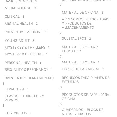
BASIC SCIENCES
3
2
NEUROSCIENCE
3
MATERIAL DE OFICINA
2
CLINICAL
3
ACCESORIOS DE ESCRITORIO
MENTAL HEALTH
Y PRODUCTOS DE
2
ALMACENAMIENTO
PREVENTIVE MEDICINE
1
2
SUJETALIBROS
2
YOUNG ADULT
8
MATERIAL ESCOLAR Y
MYSTERIES & THRILLERS
1
EDUCATIVO
MYSTERY & DETECTIVE
1
7
MATERIAL ESCOLAR
1
PERSONAL HEALTH
1
LIBROS DE LA AMISTAD
1
SEXUALITY & PREGNANCY
1
RECURSOS PARA PLANES DE
BRICOLAJE Y HERRAMIENTAS
ESTUDIOS
1
6
FERRETERÍA
1
PRODUCTOS DE PAPEL PARA
CLAVOS – TORNILLOS Y
OFICINA
PERNOS
5
1
CUADERNOS – BLOCS DE
CD Y VINILOS
1
NOTAS Y DIARIOS