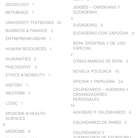
SOCIOLOGY
1
JERSÉIS – CÁRDIGANS Y
SUDADERAS
REFERENCE
1
3
UNIVERSITY TEXTBOOKS
16
SUDADERAS
3
BUSINESS & FINANCE
2
SUDADERAS CON CAPUCHA
3
ENTREPRENEURSHIP
1
ROPA DIVERTIDA Y DE USO
ESPECIAL
HUMAN RESOURCES
1
2
HUMANITIES
3
OTRAS MARCAS DE ROPA
2
PHILOSOPHY
3
NOVELA POLICIACA
10
ETHICS & MORALITY
1
OFICINA Y PAPELERÍA
24
HISTORY
1
CALENDARIOS – AGENDAS Y
WESTERN
1
ORGANIZADORES
PERSONALES
LOGIC
1
10
AGENDAS Y CALENDARIOS
6
MEDICINE & HEALTH
SCIENCES
CALENDARIOS DE PARED
2
6
MEDICINE
6
CALENDARIOS Y
SUMINISTROS DE ESCRITORIO