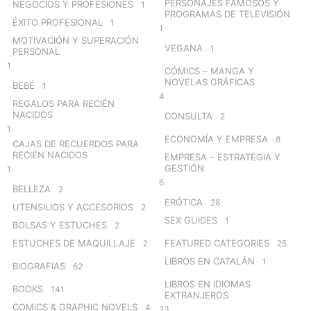
PERSONAJES FAMOSOS Y
NEGOCIOS Y PROFESIONES
1
PROGRAMAS DE TELEVISIÓN
ÉXITO PROFESIONAL
1
1
MOTIVACIÓN Y SUPERACIÓN
VEGANA
1
PERSONAL
1
CÓMICS – MANGA Y
NOVELAS GRÁFICAS
BEBÉ
1
4
REGALOS PARA RECIÉN
NACIDOS
CONSULTA
2
1
ECONOMÍA Y EMPRESA
8
CAJAS DE RECUERDOS PARA
RECIÉN NACIDOS
EMPRESA – ESTRATEGIA Y
GESTIÓN
1
6
BELLEZA
2
ERÓTICA
28
UTENSILIOS Y ACCESORIOS
2
SEX GUIDES
1
BOLSAS Y ESTUCHES
2
ESTUCHES DE MAQUILLAJE
FEATURED CATEGORIES
2
25
LIBROS EN CATALÁN
1
BIOGRAFIAS
62
LIBROS EN IDIOMAS
BOOKS
141
EXTRANJEROS
COMICS & GRAPHIC NOVELS
4
23