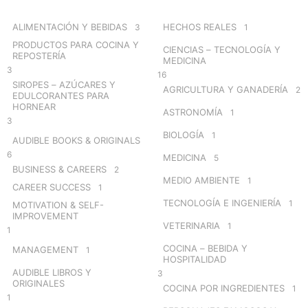
f
o
ALIMENTACIÓN Y BEBIDAS
HECHOS REALES
3
1
r
PRODUCTOS PARA COCINA Y
CIENCIAS – TECNOLOGÍA Y
:
REPOSTERÍA
MEDICINA
3
16
SIROPES – AZÚCARES Y
AGRICULTURA Y GANADERÍA
2
EDULCORANTES PARA
HORNEAR
ASTRONOMÍA
1
3
BIOLOGÍA
1
AUDIBLE BOOKS & ORIGINALS
6
MEDICINA
5
BUSINESS & CAREERS
2
MEDIO AMBIENTE
1
CAREER SUCCESS
1
TECNOLOGÍA E INGENIERÍA
1
MOTIVATION & SELF-
IMPROVEMENT
VETERINARIA
1
1
COCINA – BEBIDA Y
MANAGEMENT
1
HOSPITALIDAD
AUDIBLE LIBROS Y
3
ORIGINALES
COCINA POR INGREDIENTES
1
1