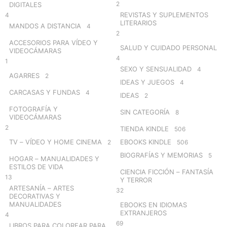
2
DIGITALES
REVISTAS Y SUPLEMENTOS
4
LITERARIOS
MANDOS A DISTANCIA
4
2
ACCESORIOS PARA VÍDEO Y
SALUD Y CUIDADO PERSONAL
VIDEOCÁMARAS
4
1
SEXO Y SENSUALIDAD
4
AGARRES
2
IDEAS Y JUEGOS
4
CARCASAS Y FUNDAS
4
IDEAS
2
FOTOGRAFÍA Y
SIN CATEGORÍA
8
VIDEOCÁMARAS
2
TIENDA KINDLE
506
TV – VÍDEO Y HOME CINEMA
EBOOKS KINDLE
2
506
BIOGRAFÍAS Y MEMORIAS
5
HOGAR – MANUALIDADES Y
ESTILOS DE VIDA
CIENCIA FICCIÓN – FANTASÍA
13
Y TERROR
ARTESANÍA – ARTES
32
DECORATIVAS Y
MANUALIDADES
EBOOKS EN IDIOMAS
EXTRANJEROS
4
69
LIBROS PARA COLOREAR PARA