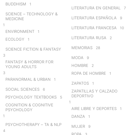
BUDDHISM
1
LITERATURA EN GENERAL
7
SCIENCE – TECHNOLOGY &
LITERATURA ESPAÑOLA
9
MEDICINE
1
LITERATURA FRANCESA
10
ENVIRONMENT
1
LITERATURA RUSA
2
ECOLOGY
1
MEMORIAS
28
SCIENCE FICTION & FANTASY
3
MODA
9
FANTASY & HORROR FOR
HOMBRE
2
YOUNG ADULTS
3
ROPA DE HOMBRE
1
PARANORMAL & URBAN
1
ZAPATOS
1
SOCIAL SCIENCES
6
ZAPATILLAS Y CALZADO
DEPORTIVO
PSYCHOLOGY TEXTBOOKS
5
1
COGNITION & COGNITIVE
AIRE LIBRE Y DEPORTES
1
PSYCHOLOGY
1
DANZA
1
PSYCHOTHERAPY – TA & NLP
MUJER
9
4
ROPA
3