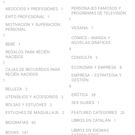
1
PERSONAJES FAMOSOS Y
NEGOCIOS Y PROFESIONES
1
PROGRAMAS DE TELEVISIÓN
ÉXITO PROFESIONAL
1
1
MOTIVACIÓN Y SUPERACIÓN
VEGANA
1
PERSONAL
1
CÓMICS – MANGA Y
NOVELAS GRÁFICAS
BEBÉ
1
4
REGALOS PARA RECIÉN
NACIDOS
CONSULTA
2
1
ECONOMÍA Y EMPRESA
8
CAJAS DE RECUERDOS PARA
RECIÉN NACIDOS
EMPRESA – ESTRATEGIA Y
GESTIÓN
1
6
BELLEZA
2
ERÓTICA
28
UTENSILIOS Y ACCESORIOS
2
SEX GUIDES
1
BOLSAS Y ESTUCHES
2
ESTUCHES DE MAQUILLAJE
FEATURED CATEGORIES
2
25
LIBROS EN CATALÁN
1
BIOGRAFIAS
62
LIBROS EN IDIOMAS
BOOKS
141
EXTRANJEROS