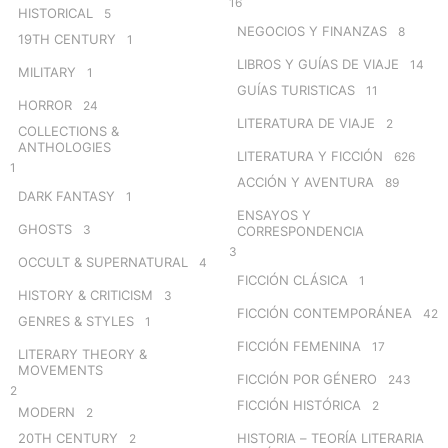
16
HISTORICAL
5
NEGOCIOS Y FINANZAS
8
19TH CENTURY
1
LIBROS Y GUÍAS DE VIAJE
14
MILITARY
1
GUÍAS TURISTICAS
11
HORROR
24
LITERATURA DE VIAJE
2
COLLECTIONS &
ANTHOLOGIES
LITERATURA Y FICCIÓN
626
1
ACCIÓN Y AVENTURA
89
DARK FANTASY
1
ENSAYOS Y
GHOSTS
3
CORRESPONDENCIA
3
OCCULT & SUPERNATURAL
4
FICCIÓN CLÁSICA
1
HISTORY & CRITICISM
3
FICCIÓN CONTEMPORÁNEA
42
GENRES & STYLES
1
FICCIÓN FEMENINA
17
LITERARY THEORY &
MOVEMENTS
FICCIÓN POR GÉNERO
243
2
FICCIÓN HISTÓRICA
2
MODERN
2
20TH CENTURY
HISTORIA – TEORÍA LITERARIA
2