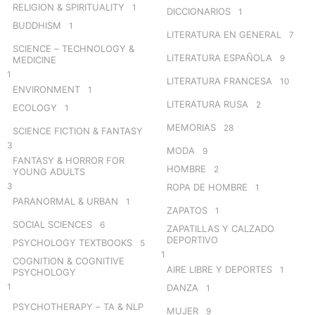
RELIGION & SPIRITUALITY
1
DICCIONARIOS
1
BUDDHISM
1
LITERATURA EN GENERAL
7
SCIENCE – TECHNOLOGY &
LITERATURA ESPAÑOLA
9
MEDICINE
1
LITERATURA FRANCESA
10
ENVIRONMENT
1
LITERATURA RUSA
2
ECOLOGY
1
MEMORIAS
28
SCIENCE FICTION & FANTASY
3
MODA
9
FANTASY & HORROR FOR
HOMBRE
2
YOUNG ADULTS
3
ROPA DE HOMBRE
1
PARANORMAL & URBAN
1
ZAPATOS
1
SOCIAL SCIENCES
6
ZAPATILLAS Y CALZADO
DEPORTIVO
PSYCHOLOGY TEXTBOOKS
5
1
COGNITION & COGNITIVE
AIRE LIBRE Y DEPORTES
1
PSYCHOLOGY
1
DANZA
1
PSYCHOTHERAPY – TA & NLP
MUJER
9