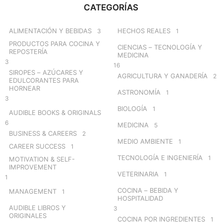
c
CATEGORÍAS
h
f
o
ALIMENTACIÓN Y BEBIDAS
HECHOS REALES
3
1
r
PRODUCTOS PARA COCINA Y
CIENCIAS – TECNOLOGÍA Y
:
REPOSTERÍA
MEDICINA
3
16
SIROPES – AZÚCARES Y
AGRICULTURA Y GANADERÍA
2
EDULCORANTES PARA
HORNEAR
ASTRONOMÍA
1
3
BIOLOGÍA
1
AUDIBLE BOOKS & ORIGINALS
6
MEDICINA
5
BUSINESS & CAREERS
2
MEDIO AMBIENTE
1
CAREER SUCCESS
1
TECNOLOGÍA E INGENIERÍA
1
MOTIVATION & SELF-
IMPROVEMENT
VETERINARIA
1
1
COCINA – BEBIDA Y
MANAGEMENT
1
HOSPITALIDAD
AUDIBLE LIBROS Y
3
ORIGINALES
COCINA POR INGREDIENTES
1