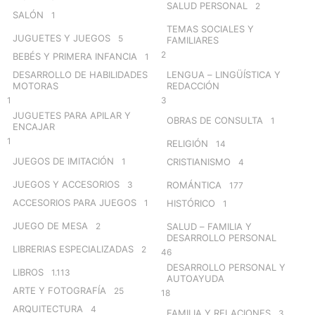
SALUD PERSONAL
2
SALÓN
1
TEMAS SOCIALES Y
JUGUETES Y JUEGOS
5
FAMILIARES
2
BEBÉS Y PRIMERA INFANCIA
1
DESARROLLO DE HABILIDADES
LENGUA – LINGÜÍSTICA Y
MOTORAS
REDACCIÓN
1
3
JUGUETES PARA APILAR Y
OBRAS DE CONSULTA
1
ENCAJAR
1
RELIGIÓN
14
JUEGOS DE IMITACIÓN
1
CRISTIANISMO
4
JUEGOS Y ACCESORIOS
3
ROMÁNTICA
177
ACCESORIOS PARA JUEGOS
1
HISTÓRICO
1
JUEGO DE MESA
2
SALUD – FAMILIA Y
DESARROLLO PERSONAL
LIBRERIAS ESPECIALIZADAS
2
46
DESARROLLO PERSONAL Y
LIBROS
1.113
AUTOAYUDA
ARTE Y FOTOGRAFÍA
25
18
ARQUITECTURA
4
FAMILIA Y RELACIONES
3