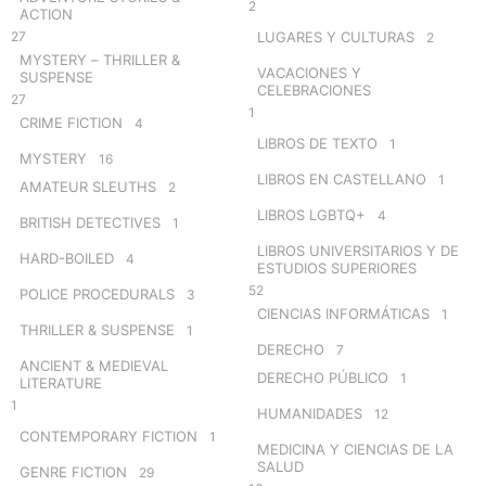
2
ACTION
27
LUGARES Y CULTURAS
2
MYSTERY – THRILLER &
VACACIONES Y
SUSPENSE
CELEBRACIONES
27
1
CRIME FICTION
4
LIBROS DE TEXTO
1
MYSTERY
16
LIBROS EN CASTELLANO
1
AMATEUR SLEUTHS
2
LIBROS LGBTQ+
4
BRITISH DETECTIVES
1
LIBROS UNIVERSITARIOS Y DE
HARD-BOILED
4
ESTUDIOS SUPERIORES
52
POLICE PROCEDURALS
3
CIENCIAS INFORMÁTICAS
1
THRILLER & SUSPENSE
1
DERECHO
7
ANCIENT & MEDIEVAL
DERECHO PÚBLICO
1
LITERATURE
1
HUMANIDADES
12
CONTEMPORARY FICTION
1
MEDICINA Y CIENCIAS DE LA
SALUD
GENRE FICTION
29