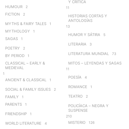
Y CRÍTICA
HUMOUR
2
11
FICTION
2
HISTORIAS CORTAS Y
ANTOLOGÍAS
MYTHS & FAIRY TALES
1
13
MYTHOLOGY
1
HUMOR Y SÁTIRA
5
SAGAS
1
LITERARIA
3
POETRY
2
LITERATURA MUNDIAL
73
BY PERIOD
1
CLASSICAL – EARLY &
MITOS – LEYENDAS Y SAGAS
MEDIEVAL
11
1
POESÍA
4
ANCIENT & CLASSICAL
1
ROMANCE
1
SOCIAL & FAMILY ISSUES
2
TEATRO
2
FAMILY
1
PARENTS
1
POLICÍACA – NEGRA Y
SUSPENSE
FRIENDSHIP
1
210
MISTERIO
126
WORLD LITERATURE
4