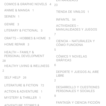
COMICS & GRAPHIC NOVELS
4
23
ANIME & MANGA
1
TIENDA DE VINILOS
1
SEINEN
1
INFANTIL
54
GENRE
3
ACTIVIDADES –
MANUALIDADES Y JUEGOS
LITERARY & FICTIONAL
3
7
CRAFTS – HOBBIES & HOME
3
CIENCIA – NATURALEZA Y
HOME REPAIR
3
CÓMO FUNCIONA
5
HEALTH – FAMILY &
PERSONAL DEVELOPMENT
CÓMICS Y NOVELAS
GRÁFICAS
28
6
HEALTHY LIVING & WELLNESS
2
DEPORTE Y JUEGOS AL AIRE
LIBRE
SELF HELP
26
2
LITERATURE & FICTION
72
DESARROLLO Y CUESTIONES
PERSONALES Y SOCIALES
ACTION & ADVENTURE
1
9
MYSTERY & THRILLER
1
FANTASÍA Y CIENCIA FICCIÓN
ADVENTURE STORIES &