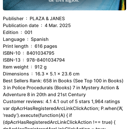
Publisher ‏ : ‎ PLAZA & JANES
Publication date ‏ : ‎ 4 Mar. 2025
Edition ‏ : ‎ 001
Language ‏ : ‎ Spanish
Print length ‏ : ‎ 616 pages
ISBN-10 ‏ : ‎ 8401034795
ISBN-13 ‏ : ‎ 978-8401034794
Item weight ‏ : ‎ 912 g
Dimensions ‏ : ‎ 16.3 x 5.1 x 23.6 cm
Best Sellers Rank: 658 in Books (See Top 100 in Books)
3 in Police Procedurals (Books) 7 in Mystery Action &
Adventure 8 in 20th and 21st Century
Customer reviews: 4.1 4.1 out of 5 stars 1,964 ratings
var dpAcrHasRegisteredArcLinkClickAction; P.when(‘A’,
‘ready’).execute(function(A) { if
(dpAcrHasRegisteredArcLinkClickAction !== true) {