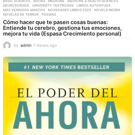
BASIC SCIENCES
,
BOOKS
,
MEDICINE
,
MEDICINE & HEALTH SCIENCES
,
NEUROSCIENCE
,
UNIVERSITY TEXTBOOKS
LIBROS AUTOAYUDA
,
MAS VENDIDOS AMAZON
,
NOVEDADES LIBROS 2025
,
NOVELA NEGRA
,
NOVELAS DE TERROR
,
POEMAS
Cómo hacer que te pasen cosas buenas:
Entiende tu cerebro, gestiona tus emociones,
mejora tu vida (Espasa Crecimiento personal)
by
admin
7 meses ago
7
m
e
s
e
s
a
g
o