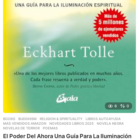
6
0
BOOKS
,
BUDDHISM
,
RELIGION & SPIRITUALITY
LIBROS AUTOAYUDA
,
MAS VENDIDOS AMAZON
,
NOVEDADES LIBROS 2025
,
NOVELA NEGRA
,
NOVELAS DE TERROR
,
POEMAS
El Poder Del Ahora Una Guía Para La Iluminación