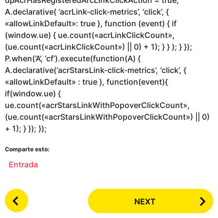
dpAcrHasRegisteredArcLinkClickAction = true;
A.declarative( ‘acrLink-click-metrics’, ‘click’, {
«allowLinkDefault»: true }, function (event) { if
(window.ue) { ue.count(«acrLinkClickCount»,
(ue.count(«acrLinkClickCount») || 0) + 1); } } ); } });
P.when(‘A’, ‘cf’).execute(function(A) {
A.declarative(‘acrStarsLink-click-metrics’, ‘click’, {
«allowLinkDefault» : true }, function(event){
if(window.ue) {
ue.count(«acrStarsLinkWithPopoverClickCount»,
(ue.count(«acrStarsLinkWithPopoverClickCount») || 0)
+ 1); } }); });
Comparte esto:
Entrada
P
NEXT
o