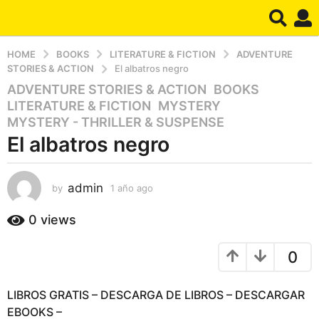
HOME
BOOKS
LITERATURE & FICTION
ADVENTURE
STORIES & ACTION
El albatros negro
ADVENTURE STORIES & ACTION
,
BOOKS
,
1
LITERATURE & FICTION
,
MYSTERY
,
a
MYSTERY - THRILLER & SUSPENSE
ñ
El albatros negro
o
a
g
admin
by
1 año ago
1
o
a
1
ñ
0
views
a
o
a
ñ
0
g
o
o
a
LIBROS GRATIS – DESCARGA DE LIBROS – DESCARGAR
g
EBOOKS –
o