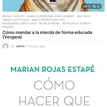
7
0
BOOKS
,
HEALTH - FAMILY & PERSONAL DEVELOPMENT
,
SELF HELP
LIBROS AUTOAYUDA
,
MAS VENDIDOS AMAZON
,
NOVEDADES LIBROS 2025
,
NOVELA NEGRA
,
NOVELAS DE TERROR
,
POEMAS
Cómo mandar a la mierda de forma educada
(Vergara)
by
admin
7 meses ago
7
m
e
s
e
s
a
g
o