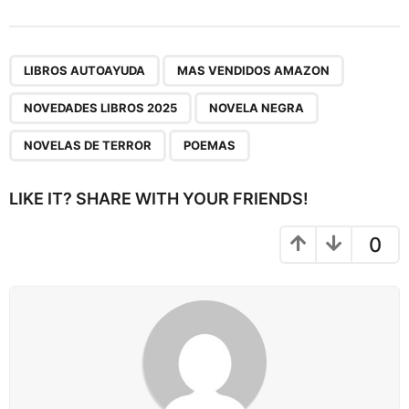
s
t
P
,
,
,
,
,
a
LIBROS AUTOAYUDA
MAS VENDIDOS AMAZON
g
NOVEDADES LIBROS 2025
NOVELA NEGRA
i
n
NOVELAS DE TERROR
POEMAS
a
t
LIKE IT? SHARE WITH YOUR FRIENDS!
i
o
0
n