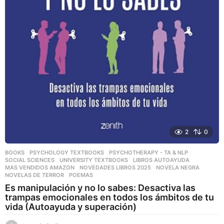
2
0
BOOKS
,
PSYCHOLOGY TEXTBOOKS
,
PSYCHOTHERAPY - TA & NLP
,
SOCIAL SCIENCES
,
UNIVERSITY TEXTBOOKS
LIBROS AUTOAYUDA
,
MAS VENDIDOS AMAZON
,
NOVEDADES LIBROS 2025
,
NOVELA NEGRA
,
NOVELAS DE TERROR
,
POEMAS
Es manipulación y no lo sabes: Desactiva las
trampas emocionales en todos los ámbitos de tu
vida (Autoayuda y superación)