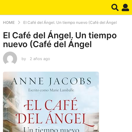
HOME
El Café del Ángel. Un tiempo nuevo (Café del Ángel
El Café del Ángel. Un tiempo
nuevo (Café del Ángel
by
2 años ago
2
a
ñ
o
s
a
g
o