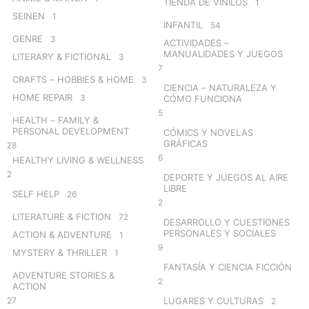
TIENDA DE VINILOS
1
SEINEN
1
INFANTIL
54
GENRE
3
ACTIVIDADES –
MANUALIDADES Y JUEGOS
LITERARY & FICTIONAL
3
7
CRAFTS – HOBBIES & HOME
3
CIENCIA – NATURALEZA Y
HOME REPAIR
3
CÓMO FUNCIONA
5
HEALTH – FAMILY &
PERSONAL DEVELOPMENT
CÓMICS Y NOVELAS
GRÁFICAS
28
6
HEALTHY LIVING & WELLNESS
2
DEPORTE Y JUEGOS AL AIRE
LIBRE
SELF HELP
26
2
LITERATURE & FICTION
72
DESARROLLO Y CUESTIONES
PERSONALES Y SOCIALES
ACTION & ADVENTURE
1
9
MYSTERY & THRILLER
1
FANTASÍA Y CIENCIA FICCIÓN
ADVENTURE STORIES &
2
ACTION
27
LUGARES Y CULTURAS
2