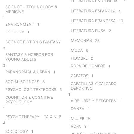
LITERATURA EN GENERAL
7
SCIENCE – TECHNOLOGY &
LITERATURA ESPAÑOLA
9
MEDICINE
1
LITERATURA FRANCESA
10
ENVIRONMENT
1
LITERATURA RUSA
2
ECOLOGY
1
MEMORIAS
28
SCIENCE FICTION & FANTASY
3
MODA
9
FANTASY & HORROR FOR
HOMBRE
2
YOUNG ADULTS
3
ROPA DE HOMBRE
1
PARANORMAL & URBAN
1
ZAPATOS
1
SOCIAL SCIENCES
6
ZAPATILLAS Y CALZADO
DEPORTIVO
PSYCHOLOGY TEXTBOOKS
5
1
COGNITION & COGNITIVE
AIRE LIBRE Y DEPORTES
1
PSYCHOLOGY
1
DANZA
1
PSYCHOTHERAPY – TA & NLP
MUJER
9
4
ROPA
3
SOCIOLOGY
1
JERSÉIS – CÁRDIGANS Y