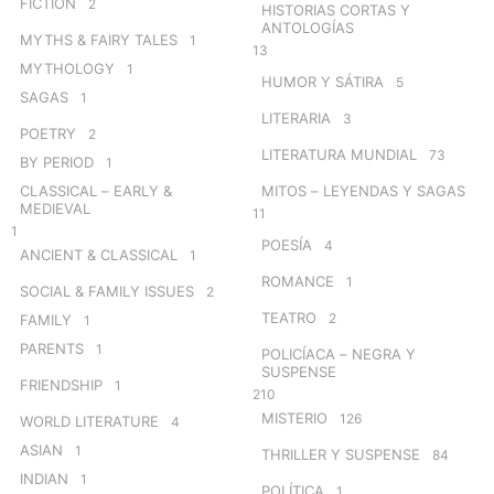
FICTION
2
HISTORIAS CORTAS Y
ANTOLOGÍAS
MYTHS & FAIRY TALES
1
13
MYTHOLOGY
1
HUMOR Y SÁTIRA
5
SAGAS
1
LITERARIA
3
POETRY
2
LITERATURA MUNDIAL
73
BY PERIOD
1
CLASSICAL – EARLY &
MITOS – LEYENDAS Y SAGAS
MEDIEVAL
11
1
POESÍA
4
ANCIENT & CLASSICAL
1
ROMANCE
1
SOCIAL & FAMILY ISSUES
2
TEATRO
2
FAMILY
1
PARENTS
1
POLICÍACA – NEGRA Y
SUSPENSE
FRIENDSHIP
1
210
MISTERIO
126
WORLD LITERATURE
4
ASIAN
1
THRILLER Y SUSPENSE
84
INDIAN
1
POLÍTICA
1