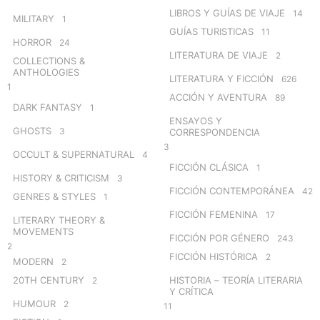
LIBROS Y GUÍAS DE VIAJE
14
MILITARY
1
GUÍAS TURISTICAS
11
HORROR
24
LITERATURA DE VIAJE
2
COLLECTIONS &
ANTHOLOGIES
LITERATURA Y FICCIÓN
626
1
ACCIÓN Y AVENTURA
89
DARK FANTASY
1
ENSAYOS Y
GHOSTS
3
CORRESPONDENCIA
3
OCCULT & SUPERNATURAL
4
FICCIÓN CLÁSICA
1
HISTORY & CRITICISM
3
FICCIÓN CONTEMPORÁNEA
42
GENRES & STYLES
1
FICCIÓN FEMENINA
17
LITERARY THEORY &
MOVEMENTS
FICCIÓN POR GÉNERO
243
2
FICCIÓN HISTÓRICA
2
MODERN
2
20TH CENTURY
HISTORIA – TEORÍA LITERARIA
2
Y CRÍTICA
HUMOUR
2
11