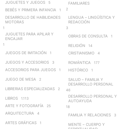
JUGUETES Y JUEGOS
5
FAMILIARES
2
BEBÉS Y PRIMERA INFANCIA
1
DESARROLLO DE HABILIDADES
LENGUA – LINGÜÍSTICA Y
MOTORAS
REDACCIÓN
1
3
JUGUETES PARA APILAR Y
OBRAS DE CONSULTA
1
ENCAJAR
1
RELIGIÓN
14
JUEGOS DE IMITACIÓN
1
CRISTIANISMO
4
JUEGOS Y ACCESORIOS
3
ROMÁNTICA
177
ACCESORIOS PARA JUEGOS
1
HISTÓRICO
1
JUEGO DE MESA
2
SALUD – FAMILIA Y
DESARROLLO PERSONAL
LIBRERIAS ESPECIALIZADAS
2
46
DESARROLLO PERSONAL Y
LIBROS
1.113
AUTOAYUDA
ARTE Y FOTOGRAFÍA
25
18
ARQUITECTURA
4
FAMILIA Y RELACIONES
3
ARTES GRÁFICAS
1
MENTE – CUERPO Y
ESPIRITUALIDAD