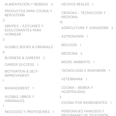
o
ALIMENTACIÓN Y BEBIDAS
HECHOS REALES
3
1
r
PRODUCTOS PARA COCINA Y
CIENCIAS – TECNOLOGÍA Y
:
REPOSTERÍA
MEDICINA
3
16
SIROPES – AZÚCARES Y
AGRICULTURA Y GANADERÍA
2
EDULCORANTES PARA
HORNEAR
ASTRONOMÍA
1
3
BIOLOGÍA
1
AUDIBLE BOOKS & ORIGINALS
6
MEDICINA
5
BUSINESS & CAREERS
2
MEDIO AMBIENTE
1
CAREER SUCCESS
1
TECNOLOGÍA E INGENIERÍA
1
MOTIVATION & SELF-
IMPROVEMENT
VETERINARIA
1
1
COCINA – BEBIDA Y
MANAGEMENT
1
HOSPITALIDAD
AUDIBLE LIBROS Y
3
ORIGINALES
COCINA POR INGREDIENTES
1
1
PERSONAJES FAMOSOS Y
NEGOCIOS Y PROFESIONES
1
PROGRAMAS DE TELEVISIÓN