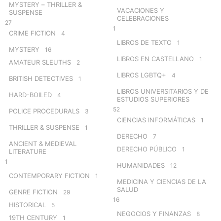
MYSTERY – THRILLER &
VACACIONES Y
SUSPENSE
CELEBRACIONES
27
1
CRIME FICTION
4
LIBROS DE TEXTO
1
MYSTERY
16
LIBROS EN CASTELLANO
1
AMATEUR SLEUTHS
2
LIBROS LGBTQ+
4
BRITISH DETECTIVES
1
LIBROS UNIVERSITARIOS Y DE
HARD-BOILED
4
ESTUDIOS SUPERIORES
52
POLICE PROCEDURALS
3
CIENCIAS INFORMÁTICAS
1
THRILLER & SUSPENSE
1
DERECHO
7
ANCIENT & MEDIEVAL
DERECHO PÚBLICO
1
LITERATURE
1
HUMANIDADES
12
CONTEMPORARY FICTION
1
MEDICINA Y CIENCIAS DE LA
SALUD
GENRE FICTION
29
16
HISTORICAL
5
NEGOCIOS Y FINANZAS
8
19TH CENTURY
1