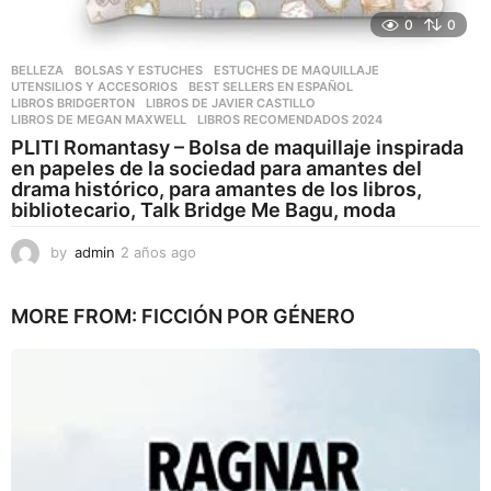
0
0
BELLEZA
,
BOLSAS Y ESTUCHES
,
ESTUCHES DE MAQUILLAJE
,
UTENSILIOS Y ACCESORIOS
BEST SELLERS EN ESPAÑOL
,
LIBROS BRIDGERTON
,
LIBROS DE JAVIER CASTILLO
,
LIBROS DE MEGAN MAXWELL
,
LIBROS RECOMENDADOS 2024
PLITI Romantasy – Bolsa de maquillaje inspirada
en papeles de la sociedad para amantes del
drama histórico, para amantes de los libros,
bibliotecario, Talk Bridge Me Bagu, moda
by
admin
2 años ago
2
a
ñ
MORE FROM:
FICCIÓN POR GÉNERO
o
s
a
g
o