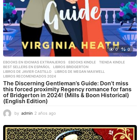
0
0
EBOOKS EN IDIOMAS EXTRANJEROS
,
EBOOKS KINDLE
,
TIENDA KINDLE
BEST SELLERS EN ESPAÑOL
,
LIBROS BRIDGERTON
,
LIBROS DE JAVIER CASTILLO
,
LIBROS DE MEGAN MAXWELL
,
LIBROS RECOMENDADOS 2024
The Discerning Gentleman’s Guide: Don’t miss
this forced proximity Regency romance for fans
of Bridgerton in 2024! (Mills & Boon Historical)
(English Edition)
by
admin
2 años ago
2
a
ñ
o
s