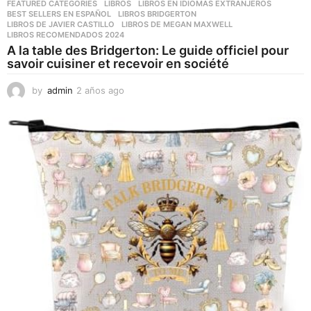
FEATURED CATEGORIES
,
LIBROS
,
LIBROS EN IDIOMAS EXTRANJEROS
BEST SELLERS EN ESPAÑOL
,
LIBROS BRIDGERTON
,
LIBROS DE JAVIER CASTILLO
,
LIBROS DE MEGAN MAXWELL
,
LIBROS RECOMENDADOS 2024
A la table des Bridgerton: Le guide officiel pour
savoir cuisiner et recevoir en société
by
admin
2 años ago
2
a
ñ
o
s
a
g
o