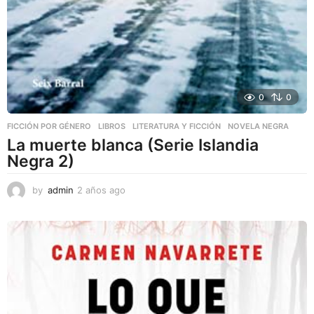
0
0
FICCIÓN POR GÉNERO
,
LIBROS
,
LITERATURA Y FICCIÓN
NOVELA NEGRA
La muerte blanca (Serie Islandia
Negra 2)
by
admin
2 años ago
2
a
ñ
o
s
a
g
o