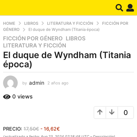
HOME
LIBROS
LITERATURA Y FICCIÓN
FICCIÓN POR
GÉNERO
El duque de Wyndham (Titania época)
FICCIÓN POR GÉNERO
,
LIBROS
,
2
LITERATURA Y FICCIÓN
a
El duque de Wyndham (Titania
ñ
o
época)
s
a
admin
g
by
2 años ago
2
a
o
ñ
0
views
2
o
a
s
0
a
ñ
g
o
o
s
PRECIO:
17,50€
- 16,62€
a
(actualizado a fecha: Aug 23, 2024 02:18:48 UTC –
Descripción
)