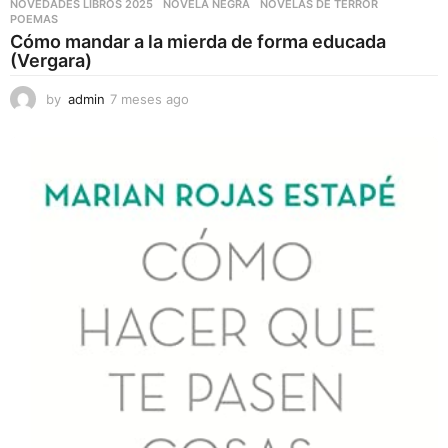
NOVEDADES LIBROS 2025
,
NOVELA NEGRA
,
NOVELAS DE TERROR
,
POEMAS
Cómo mandar a la mierda de forma educada
(Vergara)
by
admin
7 meses ago
7
m
e
s
e
s
a
g
o