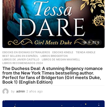
0
0
EBOOKS EN IDIOMAS EXTRANJEROS
,
EBOOKS KINDLE
,
TIENDA KINDLE
BEST SELLERS EN ESPAÑOL
,
LIBROS BRIDGERTON
,
LIBROS DE JAVIER CASTILLO
,
LIBROS DE MEGAN MAXWELL
,
LIBROS RECOMENDADOS 2024
The Duchess Deal: A stunning Regency romance
from the New York Times bestselling author.
Perfect for fans of Bridgerton (Girl meets Duke,
Book 1) (English Edition)
by
admin
2 años ago
2
a
ñ
o