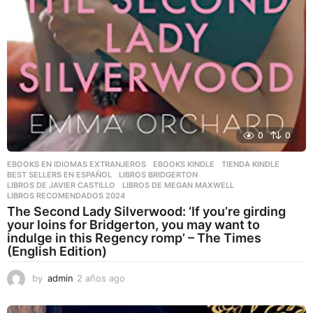
0
0
EBOOKS EN IDIOMAS EXTRANJEROS
,
EBOOKS KINDLE
,
TIENDA KINDLE
BEST SELLERS EN ESPAÑOL
,
LIBROS BRIDGERTON
,
LIBROS DE JAVIER CASTILLO
,
LIBROS DE MEGAN MAXWELL
,
LIBROS RECOMENDADOS 2024
The Second Lady Silverwood: ‘If you’re girding
your loins for Bridgerton, you may want to
indulge in this Regency romp’ – The Times
(English Edition)
by
admin
2 años ago
2
a
ñ