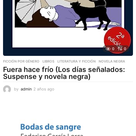
0
0
FICCIÓN POR GÉNERO
,
LIBROS
,
LITERATURA Y FICCIÓN
NOVELA NEGRA
Fuera hace frío (Los días señalados:
Suspense y novela negra)
by
admin
2 años ago
2
a
ñ
o
s
a
g
o