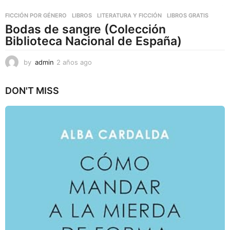
FICCIÓN POR GÉNERO
,
LIBROS
,
LITERATURA Y FICCIÓN
LIBROS GRATIS
Bodas de sangre (Colección
Biblioteca Nacional de España)
by
admin
2 años ago
2
a
ñ
DON'T MISS
o
s
a
g
o