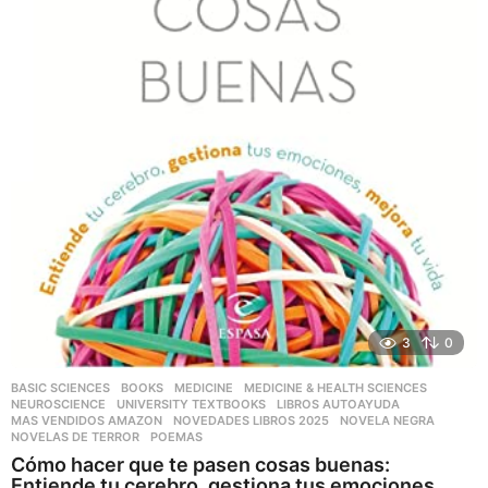
3
0
BASIC SCIENCES
,
BOOKS
,
MEDICINE
,
MEDICINE & HEALTH SCIENCES
,
NEUROSCIENCE
,
UNIVERSITY TEXTBOOKS
LIBROS AUTOAYUDA
,
MAS VENDIDOS AMAZON
,
NOVEDADES LIBROS 2025
,
NOVELA NEGRA
,
NOVELAS DE TERROR
,
POEMAS
Cómo hacer que te pasen cosas buenas:
Entiende tu cerebro, gestiona tus emociones,