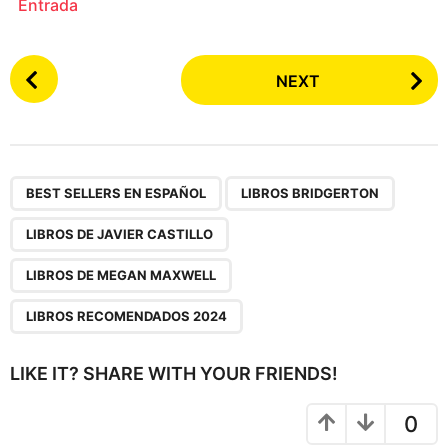
Entrada
P
NEXT
o
s
t
P
,
,
,
,
a
BEST SELLERS EN ESPAÑOL
LIBROS BRIDGERTON
g
LIBROS DE JAVIER CASTILLO
i
n
LIBROS DE MEGAN MAXWELL
a
LIBROS RECOMENDADOS 2024
t
i
LIKE IT? SHARE WITH YOUR FRIENDS!
o
n
0