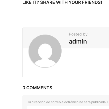
i
LIKE IT? SHARE WITH YOUR FRIENDS!
n
a
t
i
Posted by
o
admin
n
0 COMMENTS
Tu dirección de correo electrónico no será publicada.
L