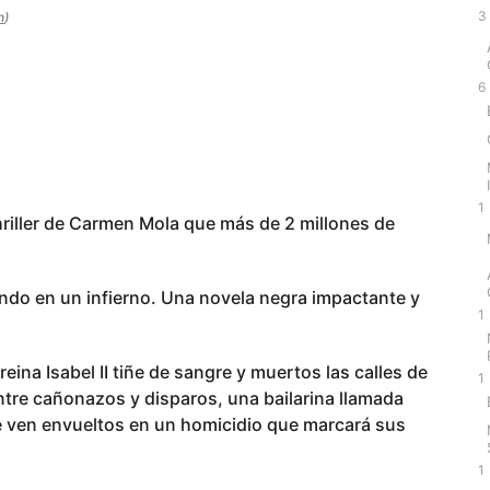
3
n
)
6
1
thriller de Carmen Mola que más de 2 millones de
endo en un infierno. Una novela negra impactante y
1
reina Isabel II tiñe de sangre y muertos las calles de
1
ntre cañonazos y disparos, una bailarina llamada
e ven envueltos en un homicidio que marcará sus
1