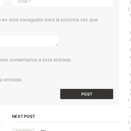
2
 en este navegador para la próxima vez que
entes comentarios a esta entrada.
a entrada.
1
NEXT POST
2