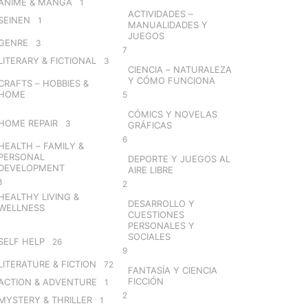
ANIME & MANGA
1
ACTIVIDADES –
SEINEN
1
MANUALIDADES Y
JUEGOS
GENRE
3
7
LITERARY & FICTIONAL
3
CIENCIA – NATURALEZA
Y CÓMO FUNCIONA
CRAFTS – HOBBIES &
HOME
5
CÓMICS Y NOVELAS
HOME REPAIR
3
GRÁFICAS
6
HEALTH – FAMILY &
PERSONAL
DEPORTE Y JUEGOS AL
DEVELOPMENT
AIRE LIBRE
8
2
HEALTHY LIVING &
DESARROLLO Y
WELLNESS
CUESTIONES
PERSONALES Y
SOCIALES
SELF HELP
26
9
LITERATURE & FICTION
72
FANTASÍA Y CIENCIA
FICCIÓN
ACTION & ADVENTURE
1
2
MYSTERY & THRILLER
1