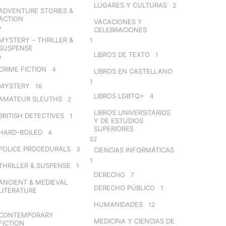
LUGARES Y CULTURAS
2
ADVENTURE STORIES &
ACTION
VACACIONES Y
7
CELEBRACIONES
MYSTERY – THRILLER &
1
SUSPENSE
LIBROS DE TEXTO
1
7
CRIME FICTION
4
LIBROS EN CASTELLANO
1
MYSTERY
16
LIBROS LGBTQ+
4
AMATEUR SLEUTHS
2
LIBROS UNIVERSITARIOS
BRITISH DETECTIVES
1
Y DE ESTUDIOS
SUPERIORES
HARD-BOILED
4
52
POLICE PROCEDURALS
3
CIENCIAS INFORMÁTICAS
1
THRILLER & SUSPENSE
1
DERECHO
7
ANCIENT & MEDIEVAL
DERECHO PÚBLICO
1
LITERATURE
HUMANIDADES
12
CONTEMPORARY
MEDICINA Y CIENCIAS DE
FICTION