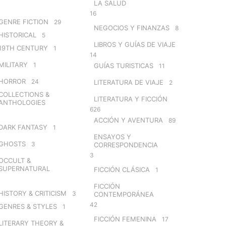
LA SALUD
16
GENRE FICTION
29
NEGOCIOS Y FINANZAS
8
HISTORICAL
5
LIBROS Y GUÍAS DE VIAJE
19TH CENTURY
1
14
MILITARY
1
GUÍAS TURISTICAS
11
HORROR
24
LITERATURA DE VIAJE
2
COLLECTIONS &
LITERATURA Y FICCIÓN
ANTHOLOGIES
626
ACCIÓN Y AVENTURA
89
DARK FANTASY
1
ENSAYOS Y
GHOSTS
3
CORRESPONDENCIA
3
OCCULT &
SUPERNATURAL
FICCIÓN CLÁSICA
1
FICCIÓN
HISTORY & CRITICISM
3
CONTEMPORÁNEA
42
GENRES & STYLES
1
FICCIÓN FEMENINA
17
LITERARY THEORY &