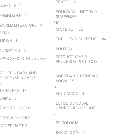
TEATRO
2
PARENTS
1
POLICÍACA – NEGRA Y
FRIENDSHIP
1
SUSPENSE
210
WORLD LITERATURE
4
MISTERIO
126
ASIAN
1
THRILLER Y SUSPENSE
84
INDIAN
1
POLÍTICA
1
EUROPEAN
3
ESTRUCTURAS Y
SPANISH & PORTUGUESE
PROCESOS POLÍTICOS
1
POLICE – DARK AND
SOCIEDAD Y CIENCIAS
SUSPENSE NOVELS
SOCIALES
6
10
THRILLERS
12
EDUCACIÓN
4
CRIME
3
ESTUDIOS SOBRE
PSYCHOLOGICAL
GRUPOS RELIGIOSOS
1
2
SPIES & POLITICS
3
PSICOLOGÍA
1
CONSPIRACIES
1
SOCIOLOGÍA
2