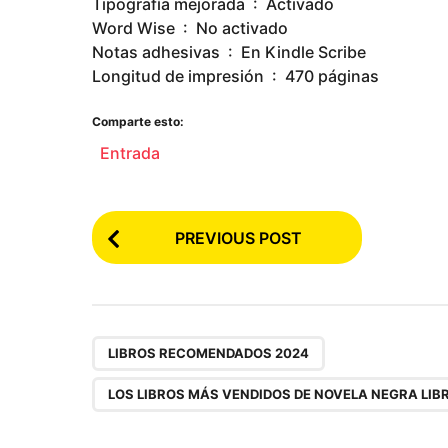
Tipografía mejorada ‏ : ‎ Activado
Word Wise ‏ : ‎ No activado
Notas adhesivas ‏ : ‎ En Kindle Scribe
Longitud de impresión ‏ : ‎ 470 páginas
Comparte esto:
Entrada
P
PREVIOUS POST
o
s
t
P
,
LIBROS RECOMENDADOS 2024
a
LOS LIBROS MÁS VENDIDOS DE NOVELA NEGRA LIB
g