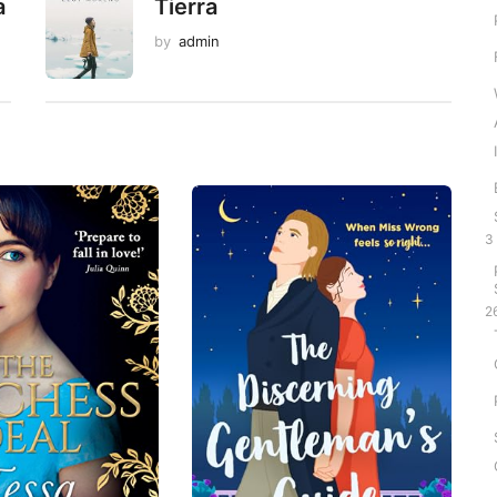
a
Tierra
by
admin
3
2