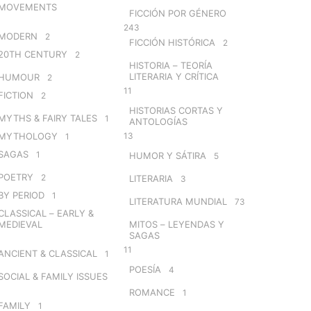
MOVEMENTS
FICCIÓN POR GÉNERO
243
MODERN
2
FICCIÓN HISTÓRICA
2
20TH CENTURY
2
HISTORIA – TEORÍA
LITERARIA Y CRÍTICA
HUMOUR
2
11
FICTION
2
HISTORIAS CORTAS Y
MYTHS & FAIRY TALES
1
ANTOLOGÍAS
MYTHOLOGY
13
1
SAGAS
1
HUMOR Y SÁTIRA
5
POETRY
2
LITERARIA
3
BY PERIOD
1
LITERATURA MUNDIAL
73
CLASSICAL – EARLY &
MEDIEVAL
MITOS – LEYENDAS Y
SAGAS
11
ANCIENT & CLASSICAL
1
POESÍA
4
SOCIAL & FAMILY ISSUES
ROMANCE
1
FAMILY
1