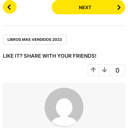
P
NEXT
o
s
t
P
a
LIBROS MAS VENDIDOS 2023
g
i
LIKE IT? SHARE WITH YOUR FRIENDS!
n
a
0
t
i
o
n