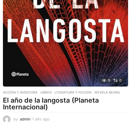
0
0
ACCIÓN Y AVENTURA
,
LIBROS
,
LITERATURA Y FICCIÓN
NOVELA NEGRA
El año de la langosta (Planeta
Internacional)
by
admin
1 año ago
1
a
ñ