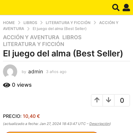
HOME
LIBROS
LITERATURA Y FICCIÓN
ACCIÓN Y
AVENTURA
El juego del alma (Best Seller)
ACCIÓN Y AVENTURA
,
LIBROS
,
3
LITERATURA Y FICCIÓN
a
El juego del alma (Best Seller)
ñ
o
s
admin
by
3 años ago
3
a
a
g
ñ
0
views
o
o
s
3
0
a
a
g
ñ
o
PRECIO:
10,40 €
o
s
(actualizado a fecha: Jan 27, 2024 18:43:47 UTC –
Descripción
)
a