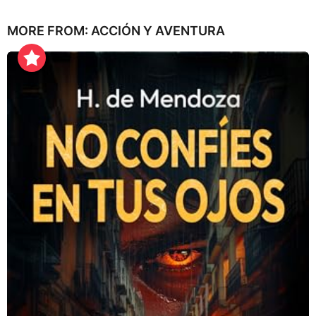
a
ñ
MORE FROM:
ACCIÓN Y AVENTURA
o
s
a
g
o