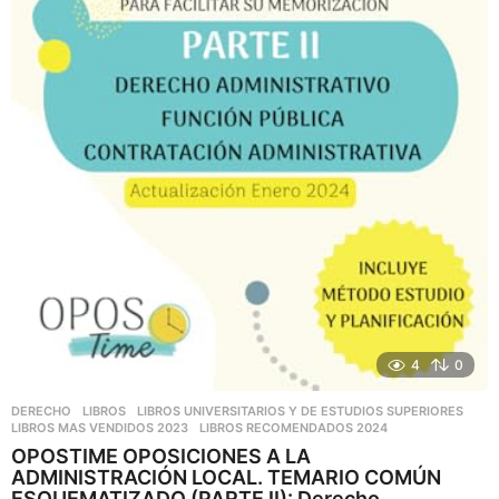
4
0
DERECHO
,
LIBROS
,
LIBROS UNIVERSITARIOS Y DE ESTUDIOS SUPERIORES
LIBROS MAS VENDIDOS 2023
,
LIBROS RECOMENDADOS 2024
OPOSTIME OPOSICIONES A LA
ADMINISTRACIÓN LOCAL. TEMARIO COMÚN
ESQUEMATIZADO (PARTE II): Derecho