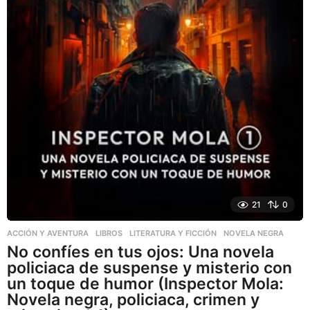
21
0
ACCIÓN Y AVENTURA
,
LIBROS
,
LITERATURA Y FICCIÓN
NOVELA NEGRA
No confíes en tus ojos: Una novela
policiaca de suspense y misterio con
un toque de humor (Inspector Mola:
Novela negra, policiaca, crimen y