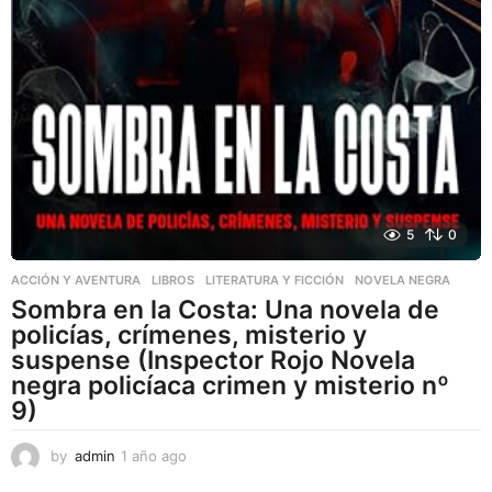
5
0
ACCIÓN Y AVENTURA
,
LIBROS
,
LITERATURA Y FICCIÓN
NOVELA NEGRA
Sombra en la Costa: Una novela de
policías, crímenes, misterio y
suspense (Inspector Rojo Novela
negra policíaca crimen y misterio nº
9)
by
admin
1 año ago
1
a