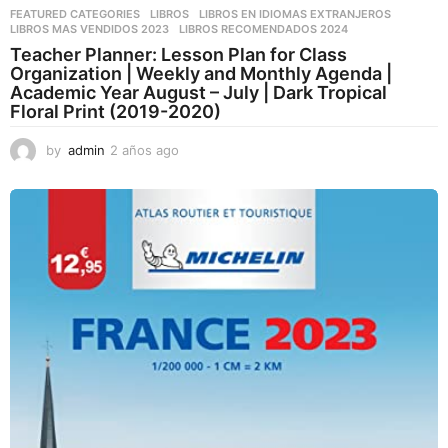
FEATURED CATEGORIES
,
LIBROS
,
LIBROS EN IDIOMAS EXTRANJEROS
LIBROS MAS VENDIDOS 2023
,
LIBROS RECOMENDADOS 2024
Teacher Planner: Lesson Plan for Class
Organization | Weekly and Monthly Agenda |
Academic Year August – July | Dark Tropical
Floral Print (2019-2020)
by
admin
2 años ago
2
a
ñ
o
s
a
g
o