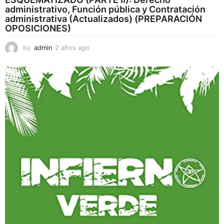
administrativo, Función pública y Contratación
administrativa (Actualizados) (PREPARACIÓN
OPOSICIONES)
by
admin
2 años ago
2
a
ñ
o
s
a
g
o