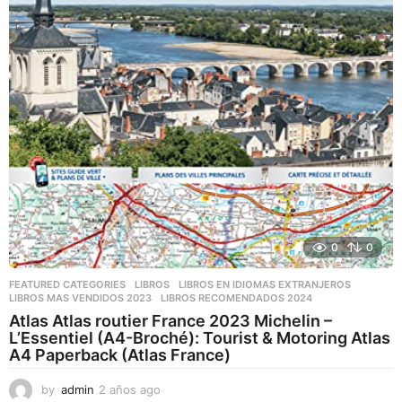
0
0
FEATURED CATEGORIES
,
LIBROS
,
LIBROS EN IDIOMAS EXTRANJEROS
LIBROS MAS VENDIDOS 2023
,
LIBROS RECOMENDADOS 2024
Atlas Atlas routier France 2023 Michelin –
L’Essentiel (A4-Broché): Tourist & Motoring Atlas
A4 Paperback (Atlas France)
by
admin
2 años ago
2