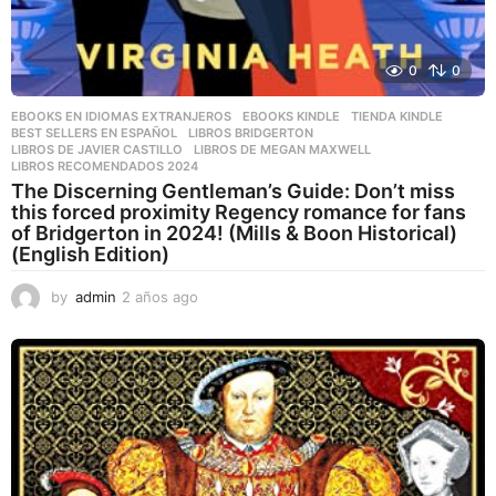
0
0
EBOOKS EN IDIOMAS EXTRANJEROS
,
EBOOKS KINDLE
,
TIENDA KINDLE
BEST SELLERS EN ESPAÑOL
,
LIBROS BRIDGERTON
,
LIBROS DE JAVIER CASTILLO
,
LIBROS DE MEGAN MAXWELL
,
LIBROS RECOMENDADOS 2024
The Discerning Gentleman’s Guide: Don’t miss
this forced proximity Regency romance for fans
of Bridgerton in 2024! (Mills & Boon Historical)
(English Edition)
by
admin
2 años ago
2
a
ñ
o
s
a
g
o