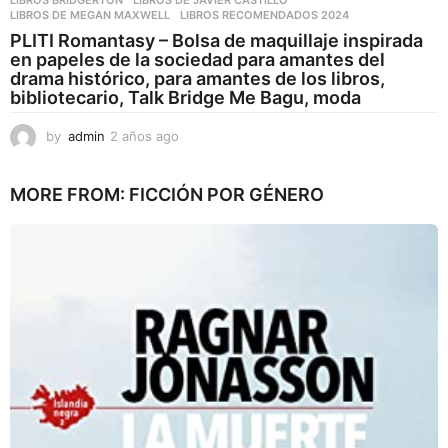
LIBROS BRIDGERTON
,
LIBROS DE JAVIER CASTILLO
,
LIBROS DE MEGAN MAXWELL
,
LIBROS RECOMENDADOS 2024
PLITI Romantasy – Bolsa de maquillaje inspirada
en papeles de la sociedad para amantes del
drama histórico, para amantes de los libros,
bibliotecario, Talk Bridge Me Bagu, moda
by
admin
2 años ago
2
a
ñ
MORE FROM:
FICCIÓN POR GÉNERO
o
s
a
g
o