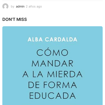
by
admin
2 años ago
2
a
ñ
DON'T MISS
o
s
a
g
o