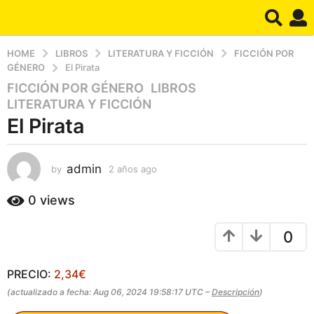
HOME
LIBROS
LITERATURA Y FICCIÓN
FICCIÓN POR
GÉNERO
El Pirata
FICCIÓN POR GÉNERO
,
LIBROS
,
2
LITERATURA Y FICCIÓN
a
El Pirata
ñ
o
s
admin
by
2 años ago
2
a
a
g
ñ
0
views
o
o
s
2
0
a
a
g
ñ
o
PRECIO:
2,34€
o
s
(actualizado a fecha: Aug 06, 2024 19:58:17 UTC –
Descripción
)
a