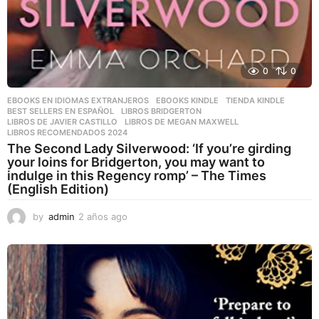
0
0
EBOOKS EN IDIOMAS EXTRANJEROS
,
EBOOKS KINDLE
,
TIENDA KINDLE
BEST SELLERS EN ESPAÑOL
,
LIBROS BRIDGERTON
,
LIBROS DE JAVIER CASTILLO
,
LIBROS DE MEGAN MAXWELL
,
LIBROS RECOMENDADOS 2024
The Second Lady Silverwood: ‘If you’re girding
your loins for Bridgerton, you may want to
indulge in this Regency romp’ – The Times
(English Edition)
by
admin
2 años ago
2
a
ñ
o
s
a
g
o