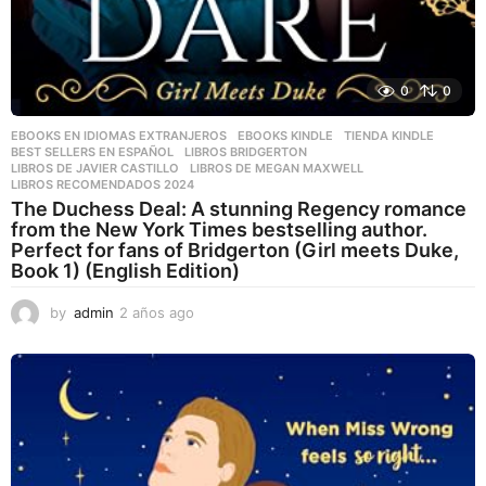
0
0
EBOOKS EN IDIOMAS EXTRANJEROS
,
EBOOKS KINDLE
,
TIENDA KINDLE
BEST SELLERS EN ESPAÑOL
,
LIBROS BRIDGERTON
,
LIBROS DE JAVIER CASTILLO
,
LIBROS DE MEGAN MAXWELL
,
LIBROS RECOMENDADOS 2024
The Duchess Deal: A stunning Regency romance
from the New York Times bestselling author.
Perfect for fans of Bridgerton (Girl meets Duke,
Book 1) (English Edition)
by
admin
2 años ago
2
a
ñ
o
s
a
g
o