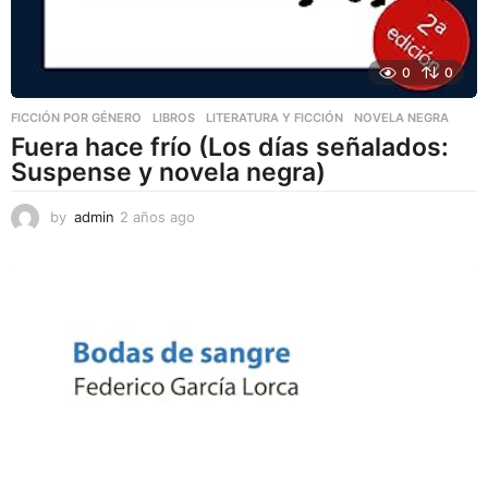
0
0
FICCIÓN POR GÉNERO
,
LIBROS
,
LITERATURA Y FICCIÓN
NOVELA NEGRA
Fuera hace frío (Los días señalados:
Suspense y novela negra)
by
admin
2 años ago
2
a
ñ
o
s
a
g
o