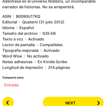
Adéntrese en el universo Robbins, un incomparable
narrador de historias. No se arrepentirá.
ASIN ‏ : ‎ B0090U1TKQ
Editorial ‏ : ‎ Quaterni (31 julio 2012)
Idioma ‏ : ‎ Español
Tamaño del archivo ‏ : ‎ 635 KB
Texto a voz ‏ : ‎ Activado
Lector de pantalla ‏ : ‎ Compatibles
Tipografía mejorada ‏ : ‎ Activado
Word Wise ‏ : ‎ No activado
Notas adhesivas ‏ : ‎ En Kindle Scribe
Longitud de impresión ‏ : ‎ 314 páginas
Comparte esto:
Entrada
P
NEXT