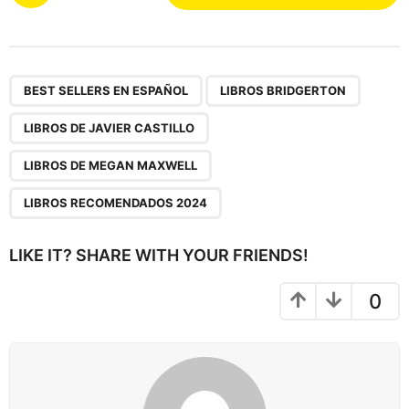
o
s
t
P
,
,
,
,
a
BEST SELLERS EN ESPAÑOL
LIBROS BRIDGERTON
g
LIBROS DE JAVIER CASTILLO
i
n
LIBROS DE MEGAN MAXWELL
a
LIBROS RECOMENDADOS 2024
t
i
LIKE IT? SHARE WITH YOUR FRIENDS!
o
n
0