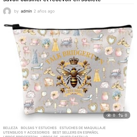
by
admin
2 años ago
2
a
ñ
o
s
a
g
o
0
0
BELLEZA
,
BOLSAS Y ESTUCHES
,
ESTUCHES DE MAQUILLAJE
,
UTENSILIOS Y ACCESORIOS
BEST SELLERS EN ESPAÑOL
,