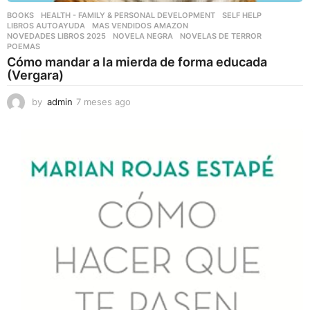
BOOKS
,
HEALTH - FAMILY & PERSONAL DEVELOPMENT
,
SELF HELP
LIBROS AUTOAYUDA
,
MAS VENDIDOS AMAZON
,
NOVEDADES LIBROS 2025
,
NOVELA NEGRA
,
NOVELAS DE TERROR
,
POEMAS
Cómo mandar a la mierda de forma educada
(Vergara)
by
admin
7 meses ago
7
m
e
s
e
s
a
g
o