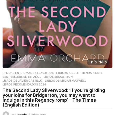
0
0
EBOOKS EN IDIOMAS EXTRANJEROS
,
EBOOKS KINDLE
,
TIENDA KINDLE
BEST SELLERS EN ESPAÑOL
,
LIBROS BRIDGERTON
,
LIBROS DE JAVIER CASTILLO
,
LIBROS DE MEGAN MAXWELL
,
LIBROS RECOMENDADOS 2024
The Second Lady Silverwood: ‘If you’re girding
your loins for Bridgerton, you may want to
indulge in this Regency romp’ – The Times
(English Edition)
by
admin
2 años ago
2