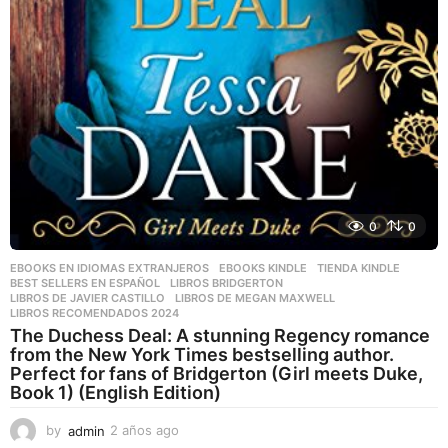
0
0
EBOOKS EN IDIOMAS EXTRANJEROS
,
EBOOKS KINDLE
,
TIENDA KINDLE
BEST SELLERS EN ESPAÑOL
,
LIBROS BRIDGERTON
,
LIBROS DE JAVIER CASTILLO
,
LIBROS DE MEGAN MAXWELL
,
LIBROS RECOMENDADOS 2024
The Duchess Deal: A stunning Regency romance
from the New York Times bestselling author.
Perfect for fans of Bridgerton (Girl meets Duke,
Book 1) (English Edition)
by
admin
2 años ago
2