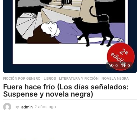
0
0
FICCIÓN POR GÉNERO
,
LIBROS
,
LITERATURA Y FICCIÓN
NOVELA NEGRA
Fuera hace frío (Los días señalados:
Suspense y novela negra)
by
admin
2 años ago
2
a
ñ
o
s
a