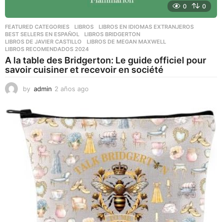
0
0
FEATURED CATEGORIES
,
LIBROS
,
LIBROS EN IDIOMAS EXTRANJEROS
BEST SELLERS EN ESPAÑOL
,
LIBROS BRIDGERTON
,
LIBROS DE JAVIER CASTILLO
,
LIBROS DE MEGAN MAXWELL
,
LIBROS RECOMENDADOS 2024
A la table des Bridgerton: Le guide officiel pour
savoir cuisiner et recevoir en société
by
admin
2 años ago
2
a
ñ
o
s
a
g
o