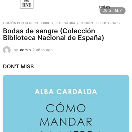
0
0
FICCIÓN POR GÉNERO
,
LIBROS
,
LITERATURA Y FICCIÓN
LIBROS GRATIS
Bodas de sangre (Colección
Biblioteca Nacional de España)
by
admin
2 años ago
2
a
ñ
DON'T MISS
o
s
a
g
o