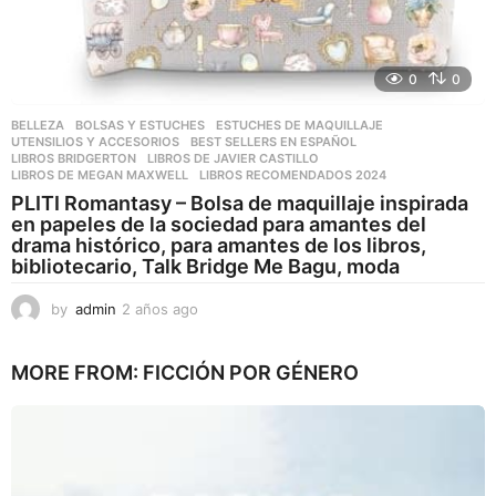
0
0
BELLEZA
,
BOLSAS Y ESTUCHES
,
ESTUCHES DE MAQUILLAJE
,
UTENSILIOS Y ACCESORIOS
BEST SELLERS EN ESPAÑOL
,
LIBROS BRIDGERTON
,
LIBROS DE JAVIER CASTILLO
,
LIBROS DE MEGAN MAXWELL
,
LIBROS RECOMENDADOS 2024
PLITI Romantasy – Bolsa de maquillaje inspirada
en papeles de la sociedad para amantes del
drama histórico, para amantes de los libros,
bibliotecario, Talk Bridge Me Bagu, moda
by
admin
2 años ago
2
a
ñ
MORE FROM:
FICCIÓN POR GÉNERO
o
s
a
g
o