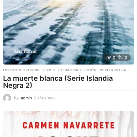
0
0
FICCIÓN POR GÉNERO
,
LIBROS
,
LITERATURA Y FICCIÓN
NOVELA NEGRA
La muerte blanca (Serie Islandia
Negra 2)
by
admin
2 años ago
2
a
ñ
o
s
a
g