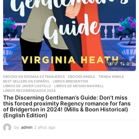
0
0
EBOOKS EN IDIOMAS EXTRANJEROS
,
EBOOKS KINDLE
,
TIENDA KINDLE
BEST SELLERS EN ESPAÑOL
,
LIBROS BRIDGERTON
,
LIBROS DE JAVIER CASTILLO
,
LIBROS DE MEGAN MAXWELL
,
LIBROS RECOMENDADOS 2024
The Discerning Gentleman’s Guide: Don’t miss
this forced proximity Regency romance for fans
of Bridgerton in 2024! (Mills & Boon Historical)
(English Edition)
by
admin
2 años ago
2
a