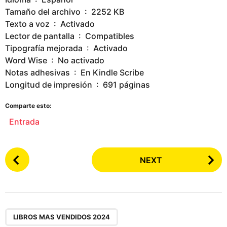
Tamaño del archivo ‏ : ‎ 2252 KB
Texto a voz ‏ : ‎ Activado
Lector de pantalla ‏ : ‎ Compatibles
Tipografía mejorada ‏ : ‎ Activado
Word Wise ‏ : ‎ No activado
Notas adhesivas ‏ : ‎ En Kindle Scribe
Longitud de impresión ‏ : ‎ 691 páginas
Comparte esto:
Entrada
P
NEXT
o
s
t
P
,
,
,
,
,
,
,
,
,
a
LIBROS MAS VENDIDOS 2024