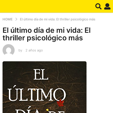
HOME
El último día de mi vida: El thriller psicológico más
El último día de mi vida: El
thriller psicológico más
by
2 años ago
2
a
ñ
o
s
a
g
o