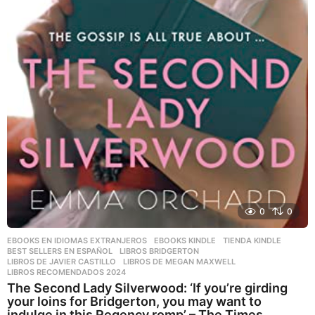
0
0
EBOOKS EN IDIOMAS EXTRANJEROS
,
EBOOKS KINDLE
,
TIENDA KINDLE
BEST SELLERS EN ESPAÑOL
,
LIBROS BRIDGERTON
,
LIBROS DE JAVIER CASTILLO
,
LIBROS DE MEGAN MAXWELL
,
LIBROS RECOMENDADOS 2024
The Second Lady Silverwood: ‘If you’re girding
your loins for Bridgerton, you may want to
indulge in this Regency romp’ – The Times