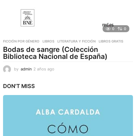
0
0
FICCIÓN POR GÉNERO
,
LIBROS
,
LITERATURA Y FICCIÓN
LIBROS GRATIS
Bodas de sangre (Colección
Biblioteca Nacional de España)
by
admin
2 años ago
2
a
ñ
DON'T MISS
o
s
a
g
o