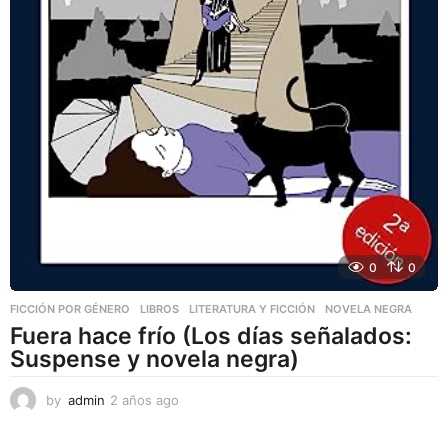
0
0
FICCIÓN POR GÉNERO
,
LIBROS
,
LITERATURA Y FICCIÓN
NOVELA NEGRA
Fuera hace frío (Los días señalados:
Suspense y novela negra)
by
admin
2 años ago
2
a
ñ