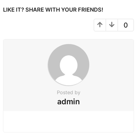
n
LIKE IT? SHARE WITH YOUR FRIENDS!
a
t
0
i
o
n
Posted by
admin