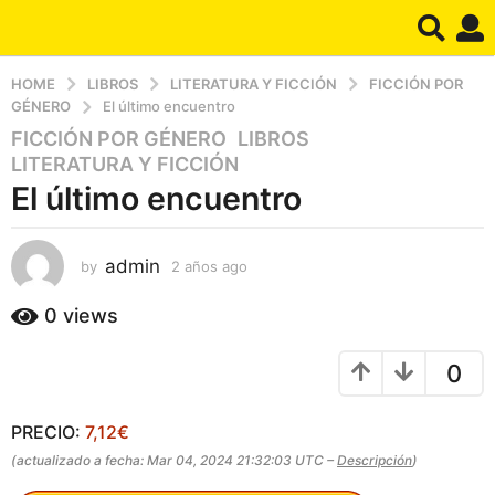
HOME
LIBROS
LITERATURA Y FICCIÓN
FICCIÓN POR
GÉNERO
El último encuentro
FICCIÓN POR GÉNERO
,
LIBROS
,
2
LITERATURA Y FICCIÓN
a
El último encuentro
ñ
o
s
admin
by
2 años ago
2
a
a
g
ñ
0
views
o
o
s
2
0
a
a
g
ñ
o
PRECIO:
7,12€
o
s
(actualizado a fecha: Mar 04, 2024 21:32:03 UTC –
Descripción
)
a