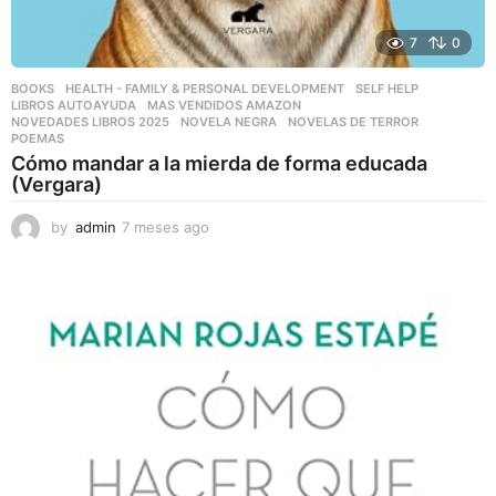
7
0
BOOKS
,
HEALTH - FAMILY & PERSONAL DEVELOPMENT
,
SELF HELP
LIBROS AUTOAYUDA
,
MAS VENDIDOS AMAZON
,
NOVEDADES LIBROS 2025
,
NOVELA NEGRA
,
NOVELAS DE TERROR
,
POEMAS
Cómo mandar a la mierda de forma educada
(Vergara)
by
admin
7 meses ago
7
m
e
s
e
s
a
g
o