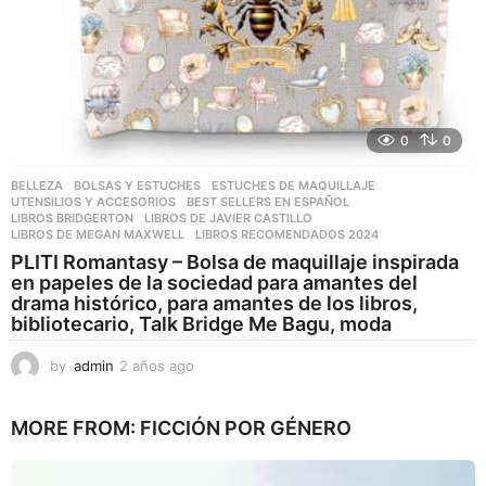
0
0
BELLEZA
,
BOLSAS Y ESTUCHES
,
ESTUCHES DE MAQUILLAJE
,
UTENSILIOS Y ACCESORIOS
BEST SELLERS EN ESPAÑOL
,
LIBROS BRIDGERTON
,
LIBROS DE JAVIER CASTILLO
,
LIBROS DE MEGAN MAXWELL
,
LIBROS RECOMENDADOS 2024
PLITI Romantasy – Bolsa de maquillaje inspirada
en papeles de la sociedad para amantes del
drama histórico, para amantes de los libros,
bibliotecario, Talk Bridge Me Bagu, moda
by
admin
2 años ago
2
a
ñ
MORE FROM:
FICCIÓN POR GÉNERO
o
s
a