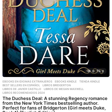
0
0
EBOOKS EN IDIOMAS EXTRANJEROS
,
EBOOKS KINDLE
,
TIENDA KINDLE
BEST SELLERS EN ESPAÑOL
,
LIBROS BRIDGERTON
,
LIBROS DE JAVIER CASTILLO
,
LIBROS DE MEGAN MAXWELL
,
LIBROS RECOMENDADOS 2024
The Duchess Deal: A stunning Regency romance
from the New York Times bestselling author.
Perfect for fans of Bridgerton (Girl meets Duke,