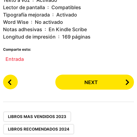
Lector de pantalla ‏ : ‎ Compatibles
Tipografía mejorada ‏ : ‎ Activado
Word Wise ‏ : ‎ No activado
Notas adhesivas ‏ : ‎ En Kindle Scribe
Longitud de impresión ‏ : ‎ 169 páginas
Comparte esto:
Entrada
P
NEXT
o
s
t
P
,
a
LIBROS MAS VENDIDOS 2023
g
LIBROS RECOMENDADOS 2024
i