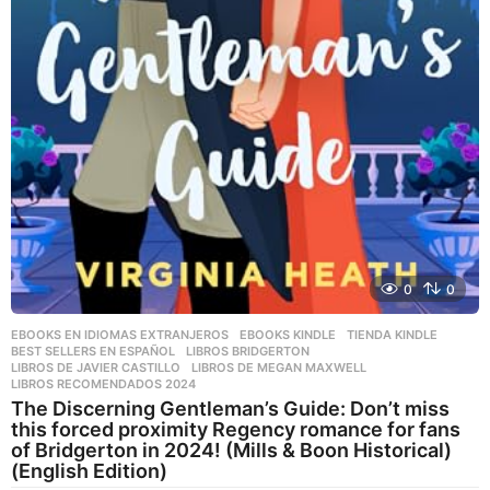
0
0
EBOOKS EN IDIOMAS EXTRANJEROS
,
EBOOKS KINDLE
,
TIENDA KINDLE
BEST SELLERS EN ESPAÑOL
,
LIBROS BRIDGERTON
,
LIBROS DE JAVIER CASTILLO
,
LIBROS DE MEGAN MAXWELL
,
LIBROS RECOMENDADOS 2024
The Discerning Gentleman’s Guide: Don’t miss
this forced proximity Regency romance for fans
of Bridgerton in 2024! (Mills & Boon Historical)
(English Edition)