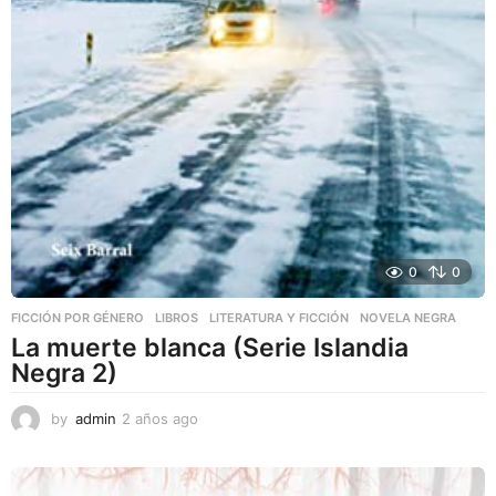
0
0
FICCIÓN POR GÉNERO
,
LIBROS
,
LITERATURA Y FICCIÓN
NOVELA NEGRA
La muerte blanca (Serie Islandia
Negra 2)
by
admin
2 años ago
2
a
ñ
o