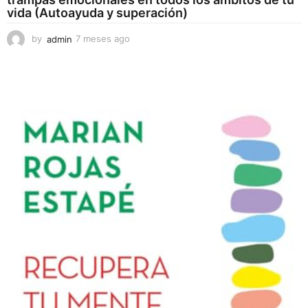
vida (Autoayuda y superación)
by
admin
7 meses ago
7
m
e
s
e
s
a
g
o