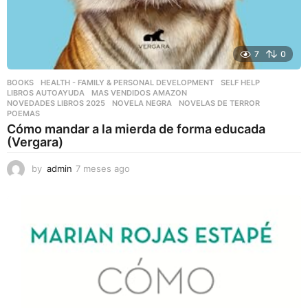
7
0
BOOKS
,
HEALTH - FAMILY & PERSONAL DEVELOPMENT
,
SELF HELP
LIBROS AUTOAYUDA
,
MAS VENDIDOS AMAZON
,
NOVEDADES LIBROS 2025
,
NOVELA NEGRA
,
NOVELAS DE TERROR
,
POEMAS
Cómo mandar a la mierda de forma educada
(Vergara)
by
admin
7 meses ago
7
m
e
s
e
s
a
g
o