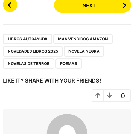
P
NEXT
o
s
t
P
,
,
,
,
,
a
LIBROS AUTOAYUDA
MAS VENDIDOS AMAZON
g
NOVEDADES LIBROS 2025
NOVELA NEGRA
i
n
NOVELAS DE TERROR
POEMAS
a
t
LIKE IT? SHARE WITH YOUR FRIENDS!
i
o
0
n