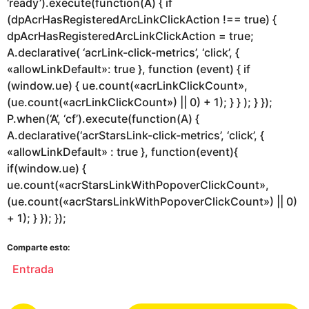
‘ready’).execute(function(A) { if
(dpAcrHasRegisteredArcLinkClickAction !== true) {
dpAcrHasRegisteredArcLinkClickAction = true;
A.declarative( ‘acrLink-click-metrics’, ‘click’, {
«allowLinkDefault»: true }, function (event) { if
(window.ue) { ue.count(«acrLinkClickCount»,
(ue.count(«acrLinkClickCount») || 0) + 1); } } ); } });
P.when(‘A’, ‘cf’).execute(function(A) {
A.declarative(‘acrStarsLink-click-metrics’, ‘click’, {
«allowLinkDefault» : true }, function(event){
if(window.ue) {
ue.count(«acrStarsLinkWithPopoverClickCount»,
(ue.count(«acrStarsLinkWithPopoverClickCount») || 0)
+ 1); } }); });
Comparte esto:
Entrada