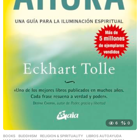
6
0
BOOKS
,
BUDDHISM
,
RELIGION & SPIRITUALITY
LIBROS AUTOAYUDA
,