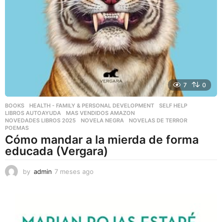
7
0
BOOKS
,
HEALTH - FAMILY & PERSONAL DEVELOPMENT
,
SELF HELP
LIBROS AUTOAYUDA
,
MAS VENDIDOS AMAZON
,
NOVEDADES LIBROS 2025
,
NOVELA NEGRA
,
NOVELAS DE TERROR
,
POEMAS
Cómo mandar a la mierda de forma
educada (Vergara)
by
admin
7 meses ago
7
m
e
s
e
s