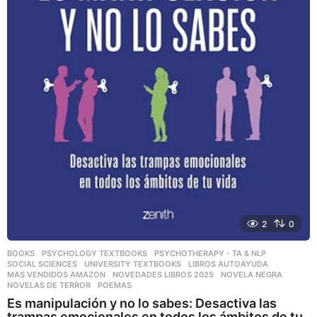
2
0
BOOKS
,
PSYCHOLOGY TEXTBOOKS
,
PSYCHOTHERAPY - TA & NLP
,
SOCIAL SCIENCES
,
UNIVERSITY TEXTBOOKS
LIBROS AUTOAYUDA
,
MAS VENDIDOS AMAZON
,
NOVEDADES LIBROS 2025
,
NOVELA NEGRA
,
NOVELAS DE TERROR
,
POEMAS
Es manipulación y no lo sabes: Desactiva las
trampas emocionales en todos los ámbitos de tu