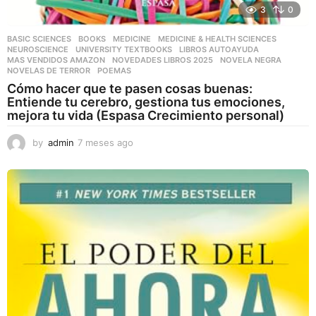
3
0
BASIC SCIENCES
,
BOOKS
,
MEDICINE
,
MEDICINE & HEALTH SCIENCES
,
NEUROSCIENCE
,
UNIVERSITY TEXTBOOKS
LIBROS AUTOAYUDA
,
MAS VENDIDOS AMAZON
,
NOVEDADES LIBROS 2025
,
NOVELA NEGRA
,
NOVELAS DE TERROR
,
POEMAS
Cómo hacer que te pasen cosas buenas:
Entiende tu cerebro, gestiona tus emociones,
mejora tu vida (Espasa Crecimiento personal)
by
admin
7 meses ago
7
m
e
s
e
s
a
g
o