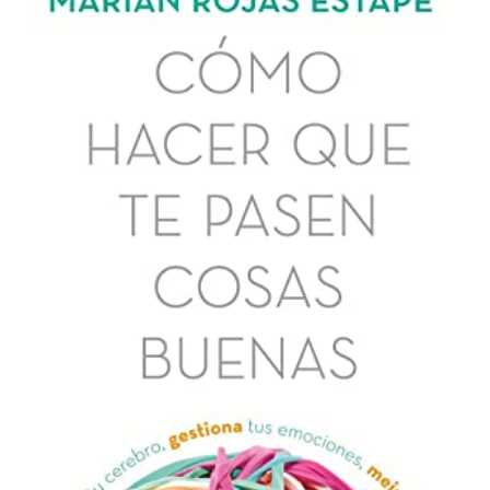
a
g
o