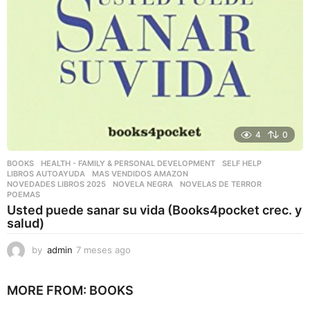
4
0
BOOKS
,
HEALTH - FAMILY & PERSONAL DEVELOPMENT
,
SELF HELP
LIBROS AUTOAYUDA
,
MAS VENDIDOS AMAZON
,
NOVEDADES LIBROS 2025
,
NOVELA NEGRA
,
NOVELAS DE TERROR
,
POEMAS
Usted puede sanar su vida (Books4pocket crec. y
salud)
by
admin
7 meses ago
7
m
e
MORE FROM:
BOOKS
s
e