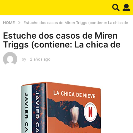
HOME
Estuche dos casos de Miren Triggs (contiene: La chica de
Estuche dos casos de Miren
Triggs (contiene: La chica de
by
2 años ago
2
a
ñ
o
s
a
g
o