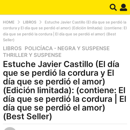
HOME
LIBROS
Estuche Javier Castillo (El día que se perdió la
cordura y El día que se perdió el amor) (Edición limitada): (contiene: El
día que se perdió la cordura | El día que se perdió el amor) (Best
Seller)
LIBROS
,
POLICÍACA - NEGRA Y SUSPENSE
,
2
THRILLER Y SUSPENSE
a
Estuche Javier Castillo (El día
ñ
o
que se perdió la cordura y El
s
día que se perdió el amor)
a
(Edición limitada): (contiene: El
g
día que se perdió la cordura | El
o
2
día que se perdió el amor)
a
(Best Seller)
ñ
o