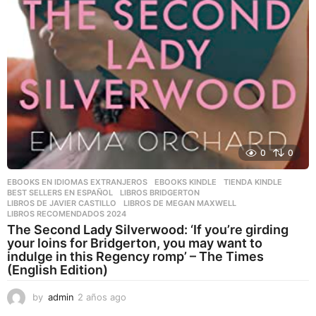
0
0
EBOOKS EN IDIOMAS EXTRANJEROS
,
EBOOKS KINDLE
,
TIENDA KINDLE
BEST SELLERS EN ESPAÑOL
,
LIBROS BRIDGERTON
,
LIBROS DE JAVIER CASTILLO
,
LIBROS DE MEGAN MAXWELL
,
LIBROS RECOMENDADOS 2024
The Second Lady Silverwood: ‘If you’re girding
your loins for Bridgerton, you may want to
indulge in this Regency romp’ – The Times
(English Edition)
by
admin
2 años ago
2
a