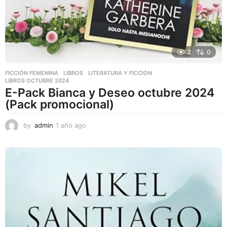
2
0
FICCIÓN FEMENINA
,
LIBROS
,
LITERATURA Y FICCIÓN
LIBROS OCTUBRE 2024
E-Pack Bianca y Deseo octubre 2024
(Pack promocional)
by
admin
1 año ago
1
a
ñ
o
a
g
o