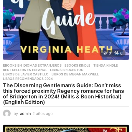
0
0
EBOOKS EN IDIOMAS EXTRANJEROS
,
EBOOKS KINDLE
,
TIENDA KINDLE
BEST SELLERS EN ESPAÑOL
,
LIBROS BRIDGERTON
,
LIBROS DE JAVIER CASTILLO
,
LIBROS DE MEGAN MAXWELL
,
LIBROS RECOMENDADOS 2024
The Discerning Gentleman’s Guide: Don’t miss
this forced proximity Regency romance for fans
of Bridgerton in 2024! (Mills & Boon Historical)
(English Edition)
by
admin
2 años ago
2
a
ñ
o