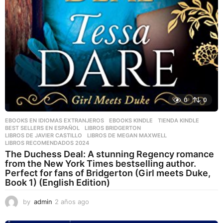
0
0
EBOOKS EN IDIOMAS EXTRANJEROS
,
EBOOKS KINDLE
,
TIENDA KINDLE
BEST SELLERS EN ESPAÑOL
,
LIBROS BRIDGERTON
,
LIBROS DE JAVIER CASTILLO
,
LIBROS DE MEGAN MAXWELL
,
LIBROS RECOMENDADOS 2024
The Duchess Deal: A stunning Regency romance
from the New York Times bestselling author.
Perfect for fans of Bridgerton (Girl meets Duke,
Book 1) (English Edition)
by
admin
2 años ago
2
a
ñ