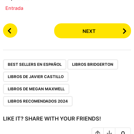
Entrada
P
NEXT
o
s
t
P
,
,
,
,
a
BEST SELLERS EN ESPAÑOL
LIBROS BRIDGERTON
g
LIBROS DE JAVIER CASTILLO
i
n
LIBROS DE MEGAN MAXWELL
a
LIBROS RECOMENDADOS 2024
t
i
LIKE IT? SHARE WITH YOUR FRIENDS!
o
n
0