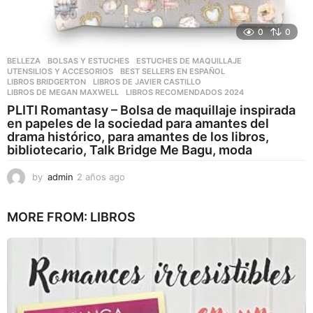
0
0
BELLEZA
,
BOLSAS Y ESTUCHES
,
ESTUCHES DE MAQUILLAJE
,
UTENSILIOS Y ACCESORIOS
BEST SELLERS EN ESPAÑOL
,
LIBROS BRIDGERTON
,
LIBROS DE JAVIER CASTILLO
,
LIBROS DE MEGAN MAXWELL
,
LIBROS RECOMENDADOS 2024
PLITI Romantasy – Bolsa de maquillaje inspirada
en papeles de la sociedad para amantes del
drama histórico, para amantes de los libros,
bibliotecario, Talk Bridge Me Bagu, moda
by
admin
2 años ago
2
a
ñ
MORE FROM:
LIBROS
o
s
a
g
o