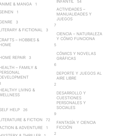
INFANTIL
54
ANIME & MANGA
1
ACTIVIDADES –
SEINEN
1
MANUALIDADES Y
JUEGOS
GENRE
3
7
LITERARY & FICTIONAL
3
CIENCIA – NATURALEZA
Y CÓMO FUNCIONA
CRAFTS – HOBBIES &
HOME
5
CÓMICS Y NOVELAS
HOME REPAIR
3
GRÁFICAS
6
HEALTH – FAMILY &
PERSONAL
DEPORTE Y JUEGOS AL
DEVELOPMENT
AIRE LIBRE
8
2
HEALTHY LIVING &
DESARROLLO Y
WELLNESS
CUESTIONES
PERSONALES Y
SOCIALES
SELF HELP
26
9
LITERATURE & FICTION
72
FANTASÍA Y CIENCIA
FICCIÓN
ACTION & ADVENTURE
1
2
MYSTERY & THRILLER
1