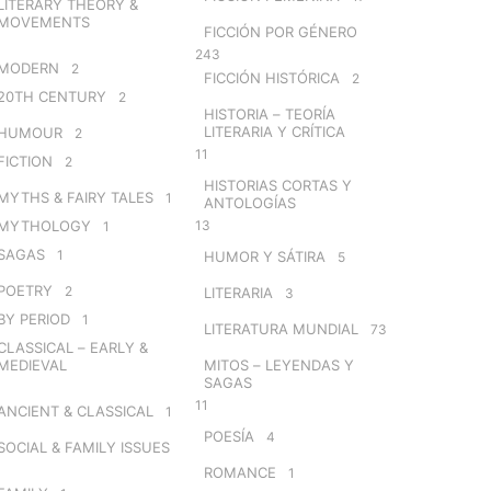
LITERARY THEORY &
MOVEMENTS
FICCIÓN POR GÉNERO
243
MODERN
2
FICCIÓN HISTÓRICA
2
20TH CENTURY
2
HISTORIA – TEORÍA
LITERARIA Y CRÍTICA
HUMOUR
2
11
FICTION
2
HISTORIAS CORTAS Y
MYTHS & FAIRY TALES
1
ANTOLOGÍAS
MYTHOLOGY
13
1
SAGAS
1
HUMOR Y SÁTIRA
5
POETRY
2
LITERARIA
3
BY PERIOD
1
LITERATURA MUNDIAL
73
CLASSICAL – EARLY &
MEDIEVAL
MITOS – LEYENDAS Y
SAGAS
11
ANCIENT & CLASSICAL
1
POESÍA
4
SOCIAL & FAMILY ISSUES
ROMANCE
1