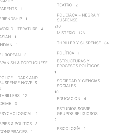
FAMILY
1
TEATRO
2
PARENTS
1
POLICÍACA – NEGRA Y
FRIENDSHIP
1
SUSPENSE
210
WORLD LITERATURE
4
MISTERIO
126
ASIAN
1
THRILLER Y SUSPENSE
84
INDIAN
1
POLÍTICA
1
EUROPEAN
3
ESTRUCTURAS Y
SPANISH & PORTUGUESE
PROCESOS POLÍTICOS
1
POLICE – DARK AND
SOCIEDAD Y CIENCIAS
SUSPENSE NOVELS
SOCIALES
6
10
THRILLERS
12
EDUCACIÓN
4
CRIME
3
ESTUDIOS SOBRE
PSYCHOLOGICAL
GRUPOS RELIGIOSOS
1
2
SPIES & POLITICS
3
PSICOLOGÍA
1
CONSPIRACIES
1