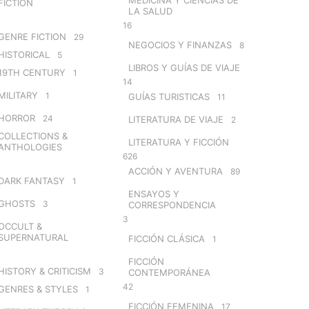
FICTION
LA SALUD
16
GENRE FICTION
29
NEGOCIOS Y FINANZAS
8
HISTORICAL
5
LIBROS Y GUÍAS DE VIAJE
19TH CENTURY
1
14
MILITARY
1
GUÍAS TURISTICAS
11
HORROR
24
LITERATURA DE VIAJE
2
COLLECTIONS &
LITERATURA Y FICCIÓN
ANTHOLOGIES
626
ACCIÓN Y AVENTURA
89
DARK FANTASY
1
ENSAYOS Y
GHOSTS
3
CORRESPONDENCIA
3
OCCULT &
SUPERNATURAL
FICCIÓN CLÁSICA
1
FICCIÓN
HISTORY & CRITICISM
3
CONTEMPORÁNEA
42
GENRES & STYLES
1
FICCIÓN FEMENINA
17