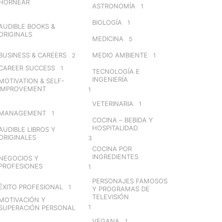
HORNEAR
ASTRONOMÍA
1
BIOLOGÍA
1
AUDIBLE BOOKS &
ORIGINALS
MEDICINA
5
BUSINESS & CAREERS
MEDIO AMBIENTE
2
1
CAREER SUCCESS
1
TECNOLOGÍA E
INGENIERÍA
MOTIVATION & SELF-
IMPROVEMENT
1
VETERINARIA
1
MANAGEMENT
1
COCINA – BEBIDA Y
HOSPITALIDAD
AUDIBLE LIBROS Y
ORIGINALES
3
COCINA POR
INGREDIENTES
NEGOCIOS Y
PROFESIONES
1
PERSONAJES FAMOSOS
ÉXITO PROFESIONAL
1
Y PROGRAMAS DE
TELEVISIÓN
MOTIVACIÓN Y
1
SUPERACIÓN PERSONAL
VEGANA
1