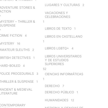
LUGARES Y CULTURAS
2
ADVENTURE STORIES &
ACTION
VACACIONES Y
7
CELEBRACIONES
MYSTERY – THRILLER &
1
SUSPENSE
LIBROS DE TEXTO
1
7
CRIME FICTION
4
LIBROS EN CASTELLANO
1
MYSTERY
16
LIBROS LGBTQ+
4
AMATEUR SLEUTHS
2
LIBROS UNIVERSITARIOS
BRITISH DETECTIVES
1
Y DE ESTUDIOS
SUPERIORES
HARD-BOILED
4
52
POLICE PROCEDURALS
3
CIENCIAS INFORMÁTICAS
1
THRILLER & SUSPENSE
1
DERECHO
7
ANCIENT & MEDIEVAL
DERECHO PÚBLICO
1
LITERATURE
HUMANIDADES
12
CONTEMPORARY
MEDICINA Y CIENCIAS DE