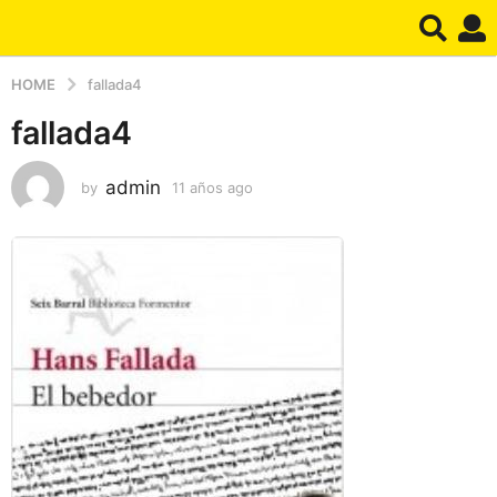
HOME
fallada4
fallada4
admin
by
11 años ago
1
1
a
ñ
o
s
a
g
o