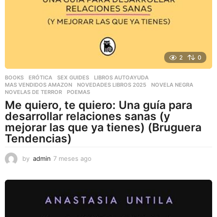
2
0
BOOKS
,
ERÓTICA
,
SEX GUIDES
LIBROS AUTOAYUDA
,
MAS VENDIDOS AMAZON
,
NOVEDADES LIBROS 2025
,
NOVELA NEGRA
,
NOVELAS DE TERROR
,
POEMAS
Me quiero, te quiero: Una guía para
desarrollar relaciones sanas (y
mejorar las que ya tienes) (Bruguera
Tendencias)
by
admin
7 meses ago
7
m
e
s
e
s
a