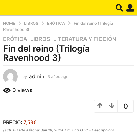
HOME
LIBROS
ERÓTICA
Fin del reino (Trilogía
Ravenhood 3)
ERÓTICA
,
LIBROS
,
LITERATURA Y FICCIÓN
3
Fin del reino (Trilogía
a
ñ
Ravenhood 3)
o
s
a
admin
by
3 años ago
3
a
g
ñ
0
views
o
o
3
s
a
0
a
g
ñ
o
o
PRECIO:
7,59€
s
(actualizado a fecha: Jan 18, 2024 17:57:43 UTC –
Descripción
)
a