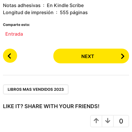
Notas adhesivas ‏ : ‎ En Kindle Scribe
Longitud de impresión ‏ : ‎ 555 páginas
Comparte esto:
Entrada
P
NEXT
o
s
t
P
a
LIBROS MAS VENDIDOS 2023
g
i
LIKE IT? SHARE WITH YOUR FRIENDS!
n
a
0
t