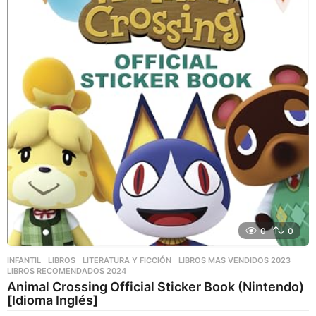
0
0
INFANTIL
,
LIBROS
,
LITERATURA Y FICCIÓN
LIBROS MAS VENDIDOS 2023
,
LIBROS RECOMENDADOS 2024
Animal Crossing Official Sticker Book (Nintendo)
[Idioma Inglés]