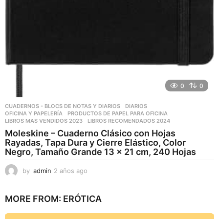
0
0
CUADERNOS - BLOCS DE NOTAS Y DIARIOS
,
DIARIOS
,
OFICINA Y PAPELERÍA
,
PRODUCTOS DE PAPEL PARA OFICINA
LIBROS MAS VENDIDOS 2023
,
LIBROS RECOMENDADOS 2024
Moleskine – Cuaderno Clásico con Hojas
Rayadas, Tapa Dura y Cierre Elástico, Color
Negro, Tamaño Grande 13 x 21 cm, 240 Hojas
by
admin
2 años ago
2
a
ñ
MORE FROM:
ERÓTICA
o
s
a