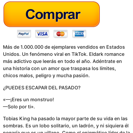
g
o
Más de 1.000.000 de ejemplares vendidos en Estados
Unidos. Un fenómeno viral en TikTok. Eldark romance
más adictivo que leerás en todo el año. Adéntrate en
una historia con un amor que traspasa los límites,
chicos malos, peligro y mucha pasión.
¿PUEDES ESCAPAR DEL PASADO?
«—¡Eres un monstruo!
—Solo por ti».
Tobias King ha pasado la mayor parte de su vida en las
sombras. Es un lobo solitario, un ladrón, y ni siquiera él
negaría que es un villano. Como el enigmático líder de la