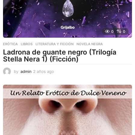
0
0
ERÓTICA
,
LIBROS
,
LITERATURA Y FICCIÓN
NOVELA NEGRA
Ladrona de guante negro (Trilogía
Stella Nera 1) (Ficción)
by
admin
2 años ago
2
a
ñ
o
s
a
g
o