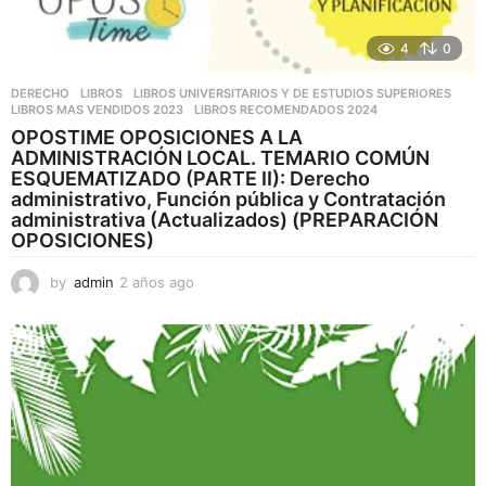
4
0
DERECHO
,
LIBROS
,
LIBROS UNIVERSITARIOS Y DE ESTUDIOS SUPERIORES
LIBROS MAS VENDIDOS 2023
,
LIBROS RECOMENDADOS 2024
OPOSTIME OPOSICIONES A LA
ADMINISTRACIÓN LOCAL. TEMARIO COMÚN
ESQUEMATIZADO (PARTE II): Derecho
administrativo, Función pública y Contratación
administrativa (Actualizados) (PREPARACIÓN
OPOSICIONES)
by
admin
2 años ago
2
a
ñ
o
s
a
g
o