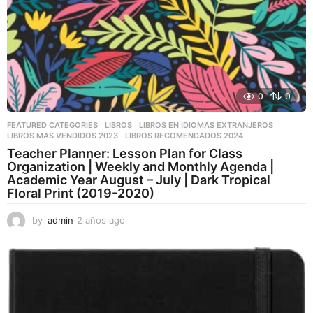
0
0
FEATURED CATEGORIES
,
LIBROS
,
LIBROS EN IDIOMAS EXTRANJEROS
LIBROS MAS VENDIDOS 2023
,
LIBROS RECOMENDADOS 2024
Teacher Planner: Lesson Plan for Class
Organization | Weekly and Monthly Agenda |
Academic Year August – July | Dark Tropical
Floral Print (2019-2020)
by
admin
2 años ago
2
a
ñ
o
s
a
g