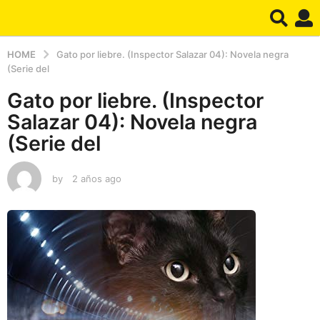
HOME
Gato por liebre. (Inspector Salazar 04): Novela negra
(Serie del
Gato por liebre. (Inspector
Salazar 04): Novela negra
(Serie del
by
2 años ago
2
a
ñ
o
s
a
g
o