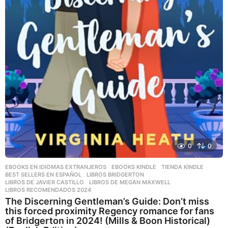
0
0
EBOOKS EN IDIOMAS EXTRANJEROS
,
EBOOKS KINDLE
,
TIENDA KINDLE
BEST SELLERS EN ESPAÑOL
,
LIBROS BRIDGERTON
,
LIBROS DE JAVIER CASTILLO
,
LIBROS DE MEGAN MAXWELL
,
LIBROS RECOMENDADOS 2024
The Discerning Gentleman’s Guide: Don’t miss
this forced proximity Regency romance for fans
of Bridgerton in 2024! (Mills & Boon Historical)