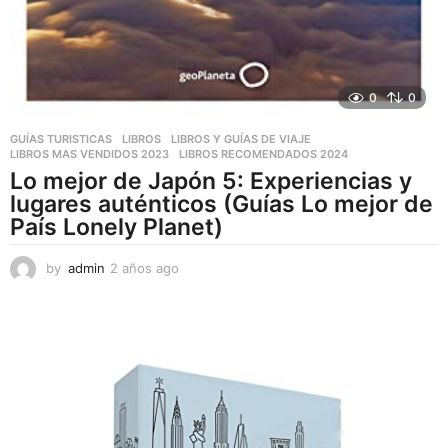
0
0
GUÍAS TURISTICAS
,
LIBROS
,
LIBROS Y GUÍAS DE VIAJE
LIBROS MAS VENDIDOS 2023
,
LIBROS RECOMENDADOS 2024
Lo mejor de Japón 5: Experiencias y
lugares auténticos (Guías Lo mejor de
País Lonely Planet)
by
admin
2 años ago
2
a
ñ
o
s
a
g
o