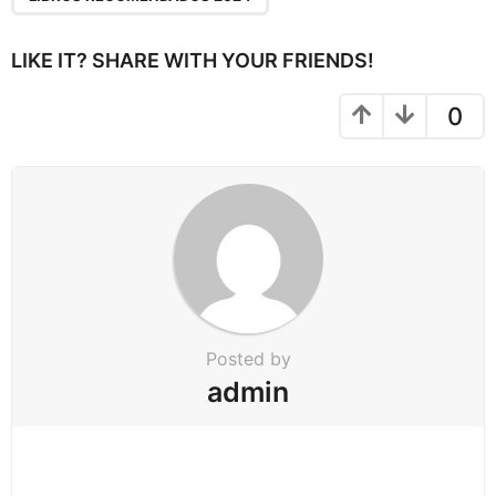
i
n
LIKE IT? SHARE WITH YOUR FRIENDS!
a
t
0
i
o
n
Posted by
admin