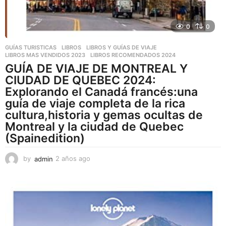
0
0
GUÍAS TURISTICAS
,
LIBROS
,
LIBROS Y GUÍAS DE VIAJE
LIBROS MAS VENDIDOS 2023
,
LIBROS RECOMENDADOS 2024
GUÍA DE VIAJE DE MONTREAL Y
CIUDAD DE QUEBEC 2024:
Explorando el Canadá francés:una
guía de viaje completa de la rica
cultura,historia y gemas ocultas de
Montreal y la ciudad de Quebec
(Spainedition)
by
admin
2 años ago
2
a
ñ
o
s
a
g
o