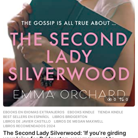
0
0
EBOOKS EN IDIOMAS EXTRANJEROS
,
EBOOKS KINDLE
,
TIENDA KINDLE
BEST SELLERS EN ESPAÑOL
,
LIBROS BRIDGERTON
,
LIBROS DE JAVIER CASTILLO
,
LIBROS DE MEGAN MAXWELL
,
LIBROS RECOMENDADOS 2024
The Second Lady Silverwood: ‘If you’re girding