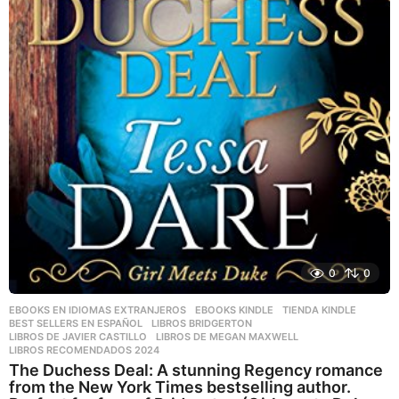
0
0
EBOOKS EN IDIOMAS EXTRANJEROS
,
EBOOKS KINDLE
,
TIENDA KINDLE
BEST SELLERS EN ESPAÑOL
,
LIBROS BRIDGERTON
,
LIBROS DE JAVIER CASTILLO
,
LIBROS DE MEGAN MAXWELL
,
LIBROS RECOMENDADOS 2024
The Duchess Deal: A stunning Regency romance
from the New York Times bestselling author.