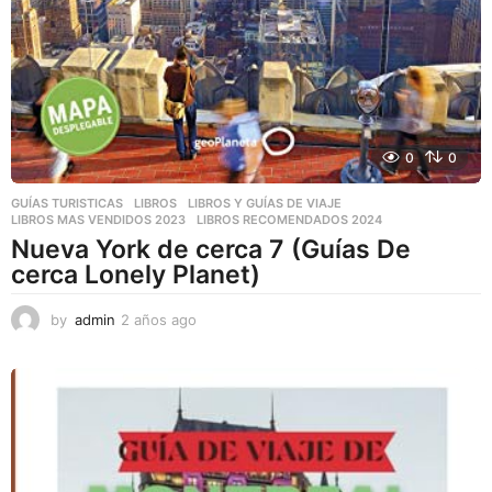
0
0
GUÍAS TURISTICAS
,
LIBROS
,
LIBROS Y GUÍAS DE VIAJE
LIBROS MAS VENDIDOS 2023
,
LIBROS RECOMENDADOS 2024
Nueva York de cerca 7 (Guías De
cerca Lonely Planet)
by
admin
2 años ago
2
a
ñ
o
s
a
g
o