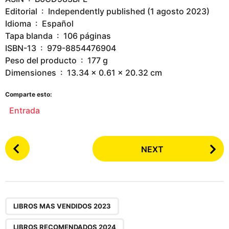
Editorial ‏ : ‎ Independently published (1 agosto 2023)
Idioma ‏ : ‎ Español
Tapa blanda ‏ : ‎ 106 páginas
ISBN-13 ‏ : ‎ 979-8854476904
Peso del producto ‏ : ‎ 177 g
Dimensiones ‏ : ‎ 13.34 x 0.61 x 20.32 cm
Comparte esto:
Entrada
P
NEXT
o
s
t
P
,
a
LIBROS MAS VENDIDOS 2023
g
LIBROS RECOMENDADOS 2024