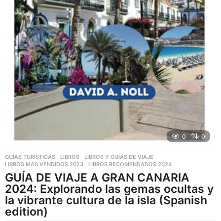
0
0
GUÍAS TURISTICAS
,
LIBROS
,
LIBROS Y GUÍAS DE VIAJE
LIBROS MAS VENDIDOS 2023
,
LIBROS RECOMENDADOS 2024
GUÍA DE VIAJE A GRAN CANARIA
2024: Explorando las gemas ocultas y
la vibrante cultura de la isla (Spanish
edition)