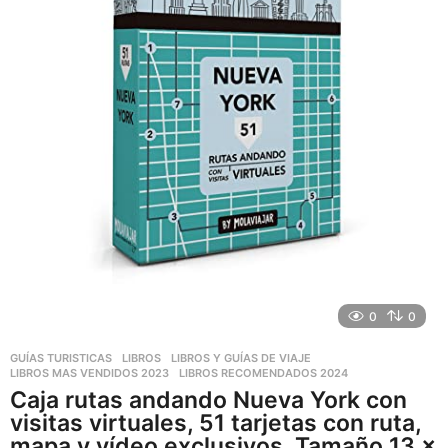
0
0
GUÍAS TURISTICAS
,
LIBROS
,
LIBROS Y GUÍAS DE VIAJE
LIBROS MAS VENDIDOS 2023
,
LIBROS RECOMENDADOS 2024
Caja rutas andando Nueva York con
visitas virtuales, 51 tarjetas con ruta,
mapa y vídeo exclusivos. Tamaño 13 x