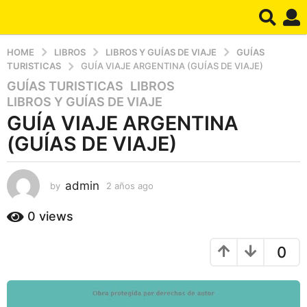
HOME
LIBROS
LIBROS Y GUÍAS DE VIAJE
GUÍAS
TURISTICAS
GUÍA VIAJE ARGENTINA (GUÍAS DE VIAJE)
GUÍAS TURISTICAS
,
LIBROS
,
2
LIBROS Y GUÍAS DE VIAJE
a
GUÍA VIAJE ARGENTINA
ñ
o
(GUÍAS DE VIAJE)
s
a
admin
g
by
2 años ago
2
a
o
ñ
0
views
2
o
a
s
0
a
ñ
g
o
o
s
a