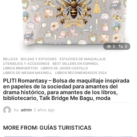
0
0
BELLEZA
,
BOLSAS Y ESTUCHES
,
ESTUCHES DE MAQUILLAJE
,
UTENSILIOS Y ACCESORIOS
BEST SELLERS EN ESPAÑOL
,
LIBROS BRIDGERTON
,
LIBROS DE JAVIER CASTILLO
,
LIBROS DE MEGAN MAXWELL
,
LIBROS RECOMENDADOS 2024
PLITI Romantasy – Bolsa de maquillaje inspirada
en papeles de la sociedad para amantes del
drama histórico, para amantes de los libros,
bibliotecario, Talk Bridge Me Bagu, moda
by
admin
2 años ago
2
a
ñ
MORE FROM:
GUÍAS TURISTICAS
o
s