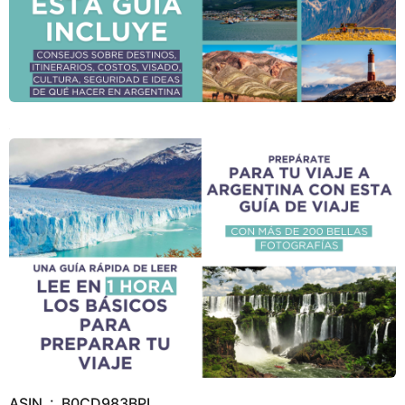
ASIN ‏ : ‎ B0CD983BPL