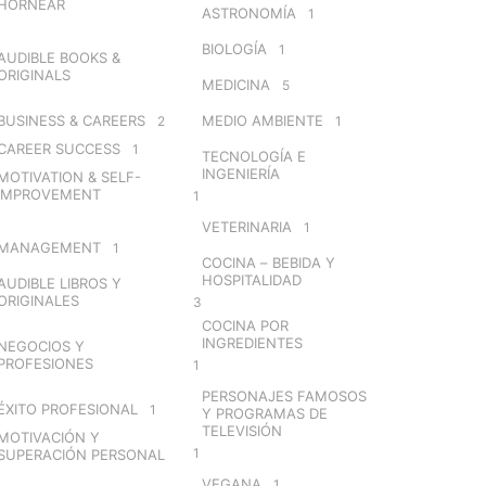
HORNEAR
ASTRONOMÍA
1
BIOLOGÍA
1
AUDIBLE BOOKS &
ORIGINALS
MEDICINA
5
BUSINESS & CAREERS
MEDIO AMBIENTE
2
1
CAREER SUCCESS
1
TECNOLOGÍA E
INGENIERÍA
MOTIVATION & SELF-
IMPROVEMENT
1
VETERINARIA
1
MANAGEMENT
1
COCINA – BEBIDA Y
HOSPITALIDAD
AUDIBLE LIBROS Y
ORIGINALES
3
COCINA POR
INGREDIENTES
NEGOCIOS Y
PROFESIONES
1
PERSONAJES FAMOSOS
ÉXITO PROFESIONAL
1
Y PROGRAMAS DE
TELEVISIÓN
MOTIVACIÓN Y
1
SUPERACIÓN PERSONAL
VEGANA
1