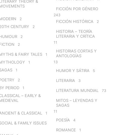
LITERARY THEORY &
MOVEMENTS
FICCIÓN POR GÉNERO
243
MODERN
2
FICCIÓN HISTÓRICA
2
20TH CENTURY
2
HISTORIA – TEORÍA
LITERARIA Y CRÍTICA
HUMOUR
2
11
FICTION
2
HISTORIAS CORTAS Y
MYTHS & FAIRY TALES
1
ANTOLOGÍAS
MYTHOLOGY
13
1
SAGAS
1
HUMOR Y SÁTIRA
5
POETRY
2
LITERARIA
3
BY PERIOD
1
LITERATURA MUNDIAL
73
CLASSICAL – EARLY &
MEDIEVAL
MITOS – LEYENDAS Y
SAGAS
11
ANCIENT & CLASSICAL
1
POESÍA
4
SOCIAL & FAMILY ISSUES
ROMANCE
1