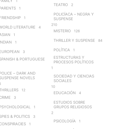
FAMILY
1
TEATRO
2
PARENTS
1
POLICÍACA – NEGRA Y
FRIENDSHIP
1
SUSPENSE
210
WORLD LITERATURE
4
MISTERIO
126
ASIAN
1
THRILLER Y SUSPENSE
84
INDIAN
1
POLÍTICA
1
EUROPEAN
3
ESTRUCTURAS Y
SPANISH & PORTUGUESE
PROCESOS POLÍTICOS
1
POLICE – DARK AND
SOCIEDAD Y CIENCIAS
SUSPENSE NOVELS
SOCIALES
6
10
THRILLERS
12
EDUCACIÓN
4
CRIME
3
ESTUDIOS SOBRE
PSYCHOLOGICAL
GRUPOS RELIGIOSOS
1
2
SPIES & POLITICS
3
PSICOLOGÍA
1
CONSPIRACIES
1