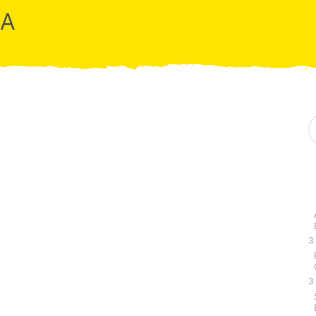
RA
S
e
a
r
c
h
f
o
r
:
3
3