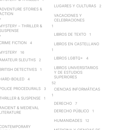
LUGARES Y CULTURAS
2
ADVENTURE STORIES &
ACTION
VACACIONES Y
7
CELEBRACIONES
MYSTERY – THRILLER &
1
SUSPENSE
LIBROS DE TEXTO
1
7
CRIME FICTION
4
LIBROS EN CASTELLANO
1
MYSTERY
16
LIBROS LGBTQ+
4
AMATEUR SLEUTHS
2
LIBROS UNIVERSITARIOS
BRITISH DETECTIVES
1
Y DE ESTUDIOS
SUPERIORES
HARD-BOILED
4
52
POLICE PROCEDURALS
3
CIENCIAS INFORMÁTICAS
1
THRILLER & SUSPENSE
1
DERECHO
7
ANCIENT & MEDIEVAL
DERECHO PÚBLICO
1
LITERATURE
HUMANIDADES
12
CONTEMPORARY
MEDICINA Y CIENCIAS DE