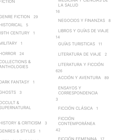
FICTION
LA SALUD
16
GENRE FICTION
29
NEGOCIOS Y FINANZAS
8
HISTORICAL
5
LIBROS Y GUÍAS DE VIAJE
19TH CENTURY
1
14
MILITARY
1
GUÍAS TURISTICAS
11
HORROR
24
LITERATURA DE VIAJE
2
COLLECTIONS &
LITERATURA Y FICCIÓN
ANTHOLOGIES
626
ACCIÓN Y AVENTURA
89
DARK FANTASY
1
ENSAYOS Y
GHOSTS
3
CORRESPONDENCIA
3
OCCULT &
SUPERNATURAL
FICCIÓN CLÁSICA
1
FICCIÓN
HISTORY & CRITICISM
3
CONTEMPORÁNEA
42
GENRES & STYLES
1
FICCIÓN FEMENINA
17