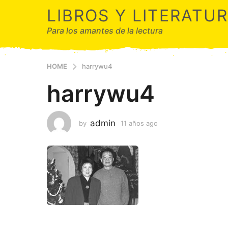
LIBROS Y LITERATU
Para los amantes de la lectura
HOME
harrywu4
harrywu4
admin
by
11 años ago
1
1
a
ñ
o
s
a
g
o