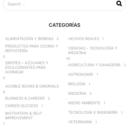
e
a
r
c
CATEGORÍAS
h
f
o
ALIMENTACIÓN Y BEBIDAS
HECHOS REALES
3
1
r
PRODUCTOS PARA COCINA Y
CIENCIAS – TECNOLOGÍA Y
:
REPOSTERÍA
MEDICINA
3
16
SIROPES – AZÚCARES Y
AGRICULTURA Y GANADERÍA
2
EDULCORANTES PARA
HORNEAR
ASTRONOMÍA
1
3
BIOLOGÍA
1
AUDIBLE BOOKS & ORIGINALS
6
MEDICINA
5
BUSINESS & CAREERS
2
MEDIO AMBIENTE
1
CAREER SUCCESS
1
TECNOLOGÍA E INGENIERÍA
1
MOTIVATION & SELF-
IMPROVEMENT
VETERINARIA
1
1