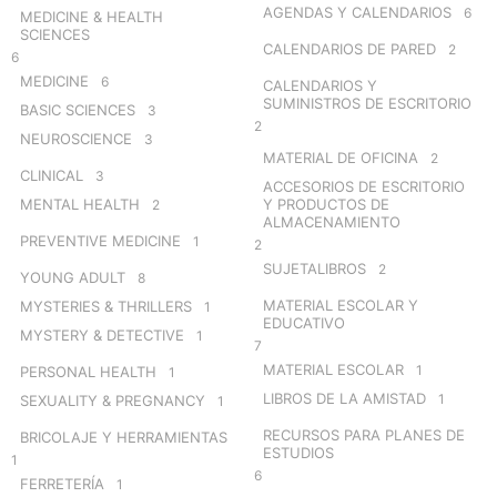
AGENDAS Y CALENDARIOS
6
MEDICINE & HEALTH
SCIENCES
CALENDARIOS DE PARED
2
6
MEDICINE
6
CALENDARIOS Y
SUMINISTROS DE ESCRITORIO
BASIC SCIENCES
3
2
NEUROSCIENCE
3
MATERIAL DE OFICINA
2
CLINICAL
3
ACCESORIOS DE ESCRITORIO
MENTAL HEALTH
Y PRODUCTOS DE
2
ALMACENAMIENTO
PREVENTIVE MEDICINE
1
2
SUJETALIBROS
2
YOUNG ADULT
8
MATERIAL ESCOLAR Y
MYSTERIES & THRILLERS
1
EDUCATIVO
MYSTERY & DETECTIVE
1
7
MATERIAL ESCOLAR
1
PERSONAL HEALTH
1
LIBROS DE LA AMISTAD
1
SEXUALITY & PREGNANCY
1
RECURSOS PARA PLANES DE
BRICOLAJE Y HERRAMIENTAS
ESTUDIOS
1
6
FERRETERÍA
1