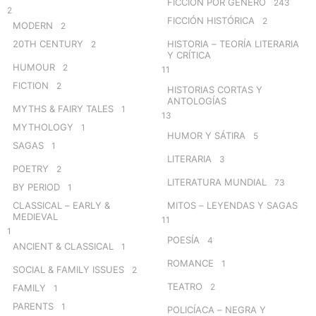
FICCIÓN POR GÉNERO
243
2
FICCIÓN HISTÓRICA
2
MODERN
2
20TH CENTURY
HISTORIA – TEORÍA LITERARIA
2
Y CRÍTICA
HUMOUR
2
11
FICTION
2
HISTORIAS CORTAS Y
ANTOLOGÍAS
MYTHS & FAIRY TALES
1
13
MYTHOLOGY
1
HUMOR Y SÁTIRA
5
SAGAS
1
LITERARIA
3
POETRY
2
LITERATURA MUNDIAL
73
BY PERIOD
1
CLASSICAL – EARLY &
MITOS – LEYENDAS Y SAGAS
MEDIEVAL
11
1
POESÍA
4
ANCIENT & CLASSICAL
1
ROMANCE
1
SOCIAL & FAMILY ISSUES
2
TEATRO
2
FAMILY
1
PARENTS
1
POLICÍACA – NEGRA Y