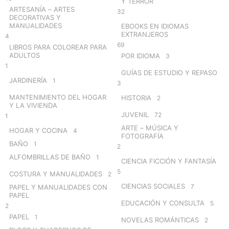
Y TERROR
ARTESANÍA – ARTES
32
DECORATIVAS Y
MANUALIDADES
EBOOKS EN IDIOMAS
EXTRANJEROS
4
69
LIBROS PARA COLOREAR PARA
ADULTOS
POR IDIOMA
3
1
GUÍAS DE ESTUDIO Y REPASO
JARDINERÍA
1
3
MANTENIMIENTO DEL HOGAR
HISTORIA
2
Y LA VIVIENDA
JUVENIL
72
1
ARTE – MÚSICA Y
HOGAR Y COCINA
4
FOTOGRAFÍA
BAÑO
1
2
ALFOMBRILLAS DE BAÑO
1
CIENCIA FICCIÓN Y FANTASÍA
5
COSTURA Y MANUALIDADES
2
CIENCIAS SOCIALES
7
PAPEL Y MANUALIDADES CON
PAPEL
EDUCACIÓN Y CONSULTA
5
2
PAPEL
1
NOVELAS ROMÁNTICAS
2