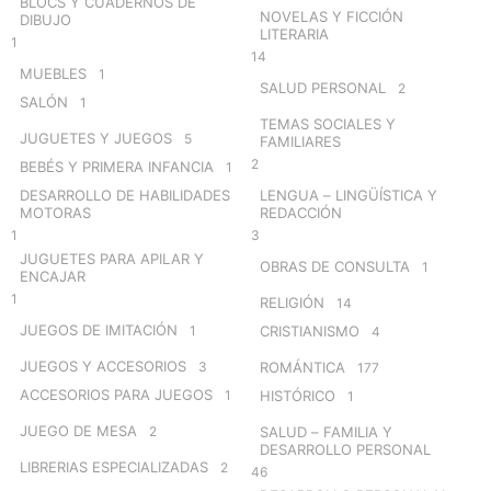
BLOCS Y CUADERNOS DE
NOVELAS Y FICCIÓN
DIBUJO
LITERARIA
1
14
MUEBLES
1
SALUD PERSONAL
2
SALÓN
1
TEMAS SOCIALES Y
JUGUETES Y JUEGOS
5
FAMILIARES
2
BEBÉS Y PRIMERA INFANCIA
1
DESARROLLO DE HABILIDADES
LENGUA – LINGÜÍSTICA Y
MOTORAS
REDACCIÓN
1
3
JUGUETES PARA APILAR Y
OBRAS DE CONSULTA
1
ENCAJAR
1
RELIGIÓN
14
JUEGOS DE IMITACIÓN
1
CRISTIANISMO
4
JUEGOS Y ACCESORIOS
3
ROMÁNTICA
177
ACCESORIOS PARA JUEGOS
1
HISTÓRICO
1
JUEGO DE MESA
2
SALUD – FAMILIA Y
DESARROLLO PERSONAL
LIBRERIAS ESPECIALIZADAS
2
46