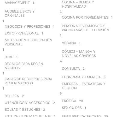
COCINA – BEBIDA Y
MANAGEMENT
1
HOSPITALIDAD
AUDIBLE LIBROS Y
3
ORIGINALES
COCINA POR INGREDIENTES
1
1
PERSONAJES FAMOSOS Y
NEGOCIOS Y PROFESIONES
1
PROGRAMAS DE TELEVISIÓN
ÉXITO PROFESIONAL
1
1
MOTIVACIÓN Y SUPERACIÓN
VEGANA
1
PERSONAL
1
CÓMICS – MANGA Y
NOVELAS GRÁFICAS
BEBÉ
1
4
REGALOS PARA RECIÉN
NACIDOS
CONSULTA
2
1
ECONOMÍA Y EMPRESA
8
CAJAS DE RECUERDOS PARA
RECIÉN NACIDOS
EMPRESA – ESTRATEGIA Y
GESTIÓN
1
6
BELLEZA
2
ERÓTICA
28
UTENSILIOS Y ACCESORIOS
2
SEX GUIDES
1
BOLSAS Y ESTUCHES
2
ESTUCHES DE MAQUILLAJE
FEATURED CATEGORIES
2
25