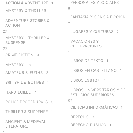
PERSONALES Y SOCIALES
ACTION & ADVENTURE
1
9
MYSTERY & THRILLER
1
FANTASÍA Y CIENCIA FICCIÓN
ADVENTURE STORIES &
2
ACTION
27
LUGARES Y CULTURAS
2
MYSTERY – THRILLER &
VACACIONES Y
SUSPENSE
CELEBRACIONES
27
1
CRIME FICTION
4
LIBROS DE TEXTO
1
MYSTERY
16
LIBROS EN CASTELLANO
1
AMATEUR SLEUTHS
2
LIBROS LGBTQ+
4
BRITISH DETECTIVES
1
LIBROS UNIVERSITARIOS Y DE
HARD-BOILED
4
ESTUDIOS SUPERIORES
52
POLICE PROCEDURALS
3
CIENCIAS INFORMÁTICAS
1
THRILLER & SUSPENSE
1
DERECHO
7
ANCIENT & MEDIEVAL
DERECHO PÚBLICO
1
LITERATURE
1