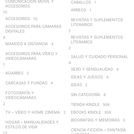
COMUNICACIÓN MÓVIL Y
CABALLOS
1
ACCESORIOS
ARREOS
1
10
ACCESORIOS
10
REVISTAS Y SUPLEMENTOS
LITERARIOS
ACCESORIOS PARA CÁMARAS
2
DIGITALES
REVISTAS Y SUPLEMENTOS
4
LITERARIOS
MANDOS A DISTANCIA
4
2
ACCESORIOS PARA VÍDEO Y
SALUD Y CUIDADO PERSONAL
VIDEOCÁMARAS
4
1
SEXO Y SENSUALIDAD
4
AGARRES
2
IDEAS Y JUEGOS
4
CARCASAS Y FUNDAS
4
IDEAS
2
FOTOGRAFÍA Y
SIN CATEGORÍA
8
VIDEOCÁMARAS
2
TIENDA KINDLE
506
TV – VÍDEO Y HOME CINEMA
EBOOKS KINDLE
2
506
BIOGRAFÍAS Y MEMORIAS
5
HOGAR – MANUALIDADES Y
ESTILOS DE VIDA
CIENCIA FICCIÓN – FANTASÍA
13