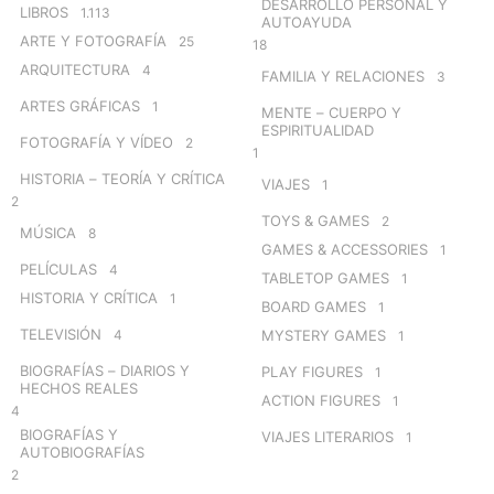
DESARROLLO PERSONAL Y
LIBROS
1.113
AUTOAYUDA
ARTE Y FOTOGRAFÍA
25
18
ARQUITECTURA
4
FAMILIA Y RELACIONES
3
ARTES GRÁFICAS
1
MENTE – CUERPO Y
ESPIRITUALIDAD
FOTOGRAFÍA Y VÍDEO
2
1
HISTORIA – TEORÍA Y CRÍTICA
VIAJES
1
2
TOYS & GAMES
2
MÚSICA
8
GAMES & ACCESSORIES
1
PELÍCULAS
4
TABLETOP GAMES
1
HISTORIA Y CRÍTICA
1
BOARD GAMES
1
TELEVISIÓN
4
MYSTERY GAMES
1
BIOGRAFÍAS – DIARIOS Y
PLAY FIGURES
1
HECHOS REALES
ACTION FIGURES
1
4
BIOGRAFÍAS Y
VIAJES LITERARIOS
1
AUTOBIOGRAFÍAS
2