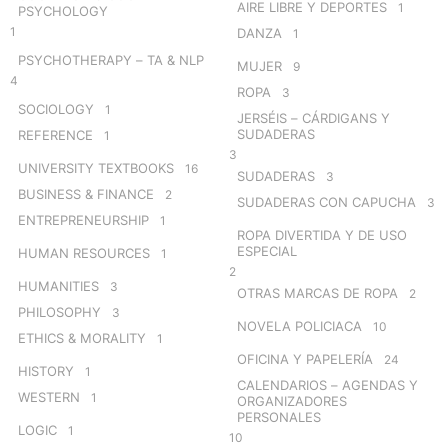
AIRE LIBRE Y DEPORTES
1
PSYCHOLOGY
1
DANZA
1
PSYCHOTHERAPY – TA & NLP
MUJER
9
4
ROPA
3
SOCIOLOGY
1
JERSÉIS – CÁRDIGANS Y
SUDADERAS
REFERENCE
1
3
UNIVERSITY TEXTBOOKS
16
SUDADERAS
3
BUSINESS & FINANCE
2
SUDADERAS CON CAPUCHA
3
ENTREPRENEURSHIP
1
ROPA DIVERTIDA Y DE USO
ESPECIAL
HUMAN RESOURCES
1
2
HUMANITIES
3
OTRAS MARCAS DE ROPA
2
PHILOSOPHY
3
NOVELA POLICIACA
10
ETHICS & MORALITY
1
OFICINA Y PAPELERÍA
24
HISTORY
1
CALENDARIOS – AGENDAS Y
WESTERN
1
ORGANIZADORES
PERSONALES
LOGIC
1
10