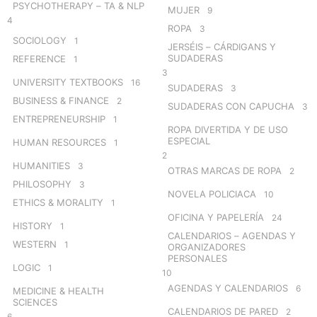
PSYCHOTHERAPY – TA & NLP
MUJER
9
4
ROPA
3
SOCIOLOGY
1
JERSÉIS – CÁRDIGANS Y
SUDADERAS
REFERENCE
1
3
UNIVERSITY TEXTBOOKS
16
SUDADERAS
3
BUSINESS & FINANCE
2
SUDADERAS CON CAPUCHA
3
ENTREPRENEURSHIP
1
ROPA DIVERTIDA Y DE USO
ESPECIAL
HUMAN RESOURCES
1
2
HUMANITIES
3
OTRAS MARCAS DE ROPA
2
PHILOSOPHY
3
NOVELA POLICIACA
10
ETHICS & MORALITY
1
OFICINA Y PAPELERÍA
24
HISTORY
1
CALENDARIOS – AGENDAS Y
WESTERN
1
ORGANIZADORES
PERSONALES
LOGIC
1
10
AGENDAS Y CALENDARIOS
6
MEDICINE & HEALTH
SCIENCES
CALENDARIOS DE PARED
2
6