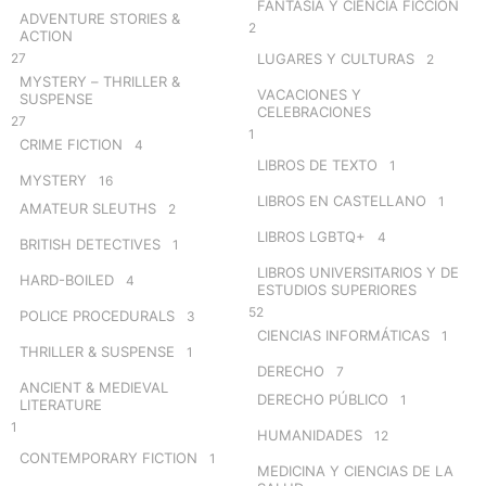
FANTASÍA Y CIENCIA FICCIÓN
ADVENTURE STORIES &
2
ACTION
27
LUGARES Y CULTURAS
2
MYSTERY – THRILLER &
VACACIONES Y
SUSPENSE
CELEBRACIONES
27
1
CRIME FICTION
4
LIBROS DE TEXTO
1
MYSTERY
16
LIBROS EN CASTELLANO
1
AMATEUR SLEUTHS
2
LIBROS LGBTQ+
4
BRITISH DETECTIVES
1
LIBROS UNIVERSITARIOS Y DE
HARD-BOILED
4
ESTUDIOS SUPERIORES
52
POLICE PROCEDURALS
3
CIENCIAS INFORMÁTICAS
1
THRILLER & SUSPENSE
1
DERECHO
7
ANCIENT & MEDIEVAL
DERECHO PÚBLICO
1
LITERATURE
1
HUMANIDADES
12
CONTEMPORARY FICTION
1
MEDICINA Y CIENCIAS DE LA