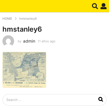
HOME
hmstanley6
hmstanley6
admin
by
11 años ago
1
1
a
ñ
o
s
a
g
o
S
e
a