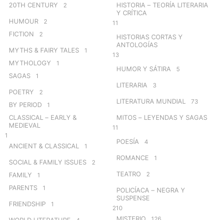
20TH CENTURY
HISTORIA – TEORÍA LITERARIA
2
Y CRÍTICA
HUMOUR
2
11
FICTION
2
HISTORIAS CORTAS Y
ANTOLOGÍAS
MYTHS & FAIRY TALES
1
13
MYTHOLOGY
1
HUMOR Y SÁTIRA
5
SAGAS
1
LITERARIA
3
POETRY
2
LITERATURA MUNDIAL
73
BY PERIOD
1
CLASSICAL – EARLY &
MITOS – LEYENDAS Y SAGAS
MEDIEVAL
11
1
POESÍA
4
ANCIENT & CLASSICAL
1
ROMANCE
1
SOCIAL & FAMILY ISSUES
2
TEATRO
2
FAMILY
1
PARENTS
1
POLICÍACA – NEGRA Y
SUSPENSE
FRIENDSHIP
1
210
MISTERIO
126
WORLD LITERATURE