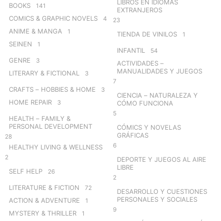
LIBROS EN IDIOMAS
BOOKS
141
EXTRANJEROS
COMICS & GRAPHIC NOVELS
4
23
ANIME & MANGA
1
TIENDA DE VINILOS
1
SEINEN
1
INFANTIL
54
GENRE
3
ACTIVIDADES –
MANUALIDADES Y JUEGOS
LITERARY & FICTIONAL
3
7
CRAFTS – HOBBIES & HOME
3
CIENCIA – NATURALEZA Y
HOME REPAIR
3
CÓMO FUNCIONA
5
HEALTH – FAMILY &
PERSONAL DEVELOPMENT
CÓMICS Y NOVELAS
GRÁFICAS
28
6
HEALTHY LIVING & WELLNESS
2
DEPORTE Y JUEGOS AL AIRE
LIBRE
SELF HELP
26
2
LITERATURE & FICTION
72
DESARROLLO Y CUESTIONES
PERSONALES Y SOCIALES
ACTION & ADVENTURE
1
9
MYSTERY & THRILLER
1