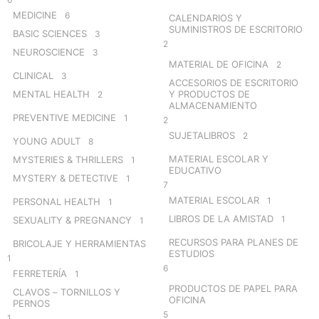
MEDICINE
6
CALENDARIOS Y
SUMINISTROS DE ESCRITORIO
BASIC SCIENCES
3
2
NEUROSCIENCE
3
MATERIAL DE OFICINA
2
CLINICAL
3
ACCESORIOS DE ESCRITORIO
MENTAL HEALTH
Y PRODUCTOS DE
2
ALMACENAMIENTO
PREVENTIVE MEDICINE
1
2
SUJETALIBROS
2
YOUNG ADULT
8
MATERIAL ESCOLAR Y
MYSTERIES & THRILLERS
1
EDUCATIVO
MYSTERY & DETECTIVE
1
7
MATERIAL ESCOLAR
1
PERSONAL HEALTH
1
LIBROS DE LA AMISTAD
1
SEXUALITY & PREGNANCY
1
RECURSOS PARA PLANES DE
BRICOLAJE Y HERRAMIENTAS
ESTUDIOS
1
6
FERRETERÍA
1
PRODUCTOS DE PAPEL PARA
CLAVOS – TORNILLOS Y
OFICINA
PERNOS
5
1