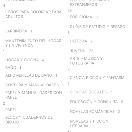
EXTRANJEROS
4
69
LIBROS PARA COLOREAR PARA
ADULTOS
POR IDIOMA
3
1
GUÍAS DE ESTUDIO Y REPASO
JARDINERÍA
1
3
MANTENIMIENTO DEL HOGAR
HISTORIA
2
Y LA VIVIENDA
JUVENIL
72
1
ARTE – MÚSICA Y
HOGAR Y COCINA
4
FOTOGRAFÍA
BAÑO
1
2
ALFOMBRILLAS DE BAÑO
1
CIENCIA FICCIÓN Y FANTASÍA
5
COSTURA Y MANUALIDADES
2
CIENCIAS SOCIALES
7
PAPEL Y MANUALIDADES CON
PAPEL
EDUCACIÓN Y CONSULTA
5
2
PAPEL
1
NOVELAS ROMÁNTICAS
2
BLOCS Y CUADERNOS DE
NOVELAS Y FICCIÓN
DIBUJO
LITERARIA
1
14