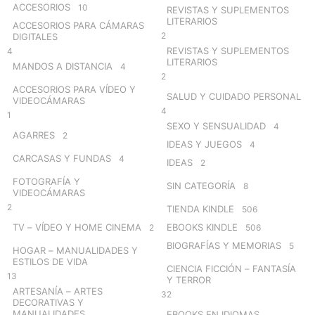
ACCESORIOS
10
REVISTAS Y SUPLEMENTOS
LITERARIOS
ACCESORIOS PARA CÁMARAS
2
DIGITALES
REVISTAS Y SUPLEMENTOS
4
LITERARIOS
MANDOS A DISTANCIA
4
2
ACCESORIOS PARA VÍDEO Y
SALUD Y CUIDADO PERSONAL
VIDEOCÁMARAS
4
1
SEXO Y SENSUALIDAD
4
AGARRES
2
IDEAS Y JUEGOS
4
CARCASAS Y FUNDAS
4
IDEAS
2
FOTOGRAFÍA Y
SIN CATEGORÍA
8
VIDEOCÁMARAS
2
TIENDA KINDLE
506
TV – VÍDEO Y HOME CINEMA
EBOOKS KINDLE
2
506
BIOGRAFÍAS Y MEMORIAS
5
HOGAR – MANUALIDADES Y
ESTILOS DE VIDA
CIENCIA FICCIÓN – FANTASÍA
13
Y TERROR
ARTESANÍA – ARTES
32
DECORATIVAS Y
MANUALIDADES
EBOOKS EN IDIOMAS