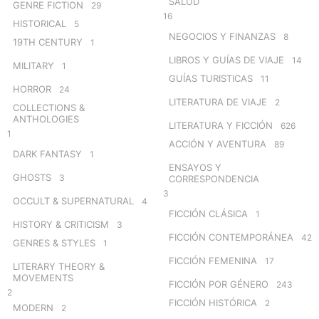
SALUD
GENRE FICTION
29
16
HISTORICAL
5
NEGOCIOS Y FINANZAS
8
19TH CENTURY
1
LIBROS Y GUÍAS DE VIAJE
14
MILITARY
1
GUÍAS TURISTICAS
11
HORROR
24
LITERATURA DE VIAJE
2
COLLECTIONS &
ANTHOLOGIES
LITERATURA Y FICCIÓN
626
1
ACCIÓN Y AVENTURA
89
DARK FANTASY
1
ENSAYOS Y
GHOSTS
3
CORRESPONDENCIA
3
OCCULT & SUPERNATURAL
4
FICCIÓN CLÁSICA
1
HISTORY & CRITICISM
3
FICCIÓN CONTEMPORÁNEA
42
GENRES & STYLES
1
FICCIÓN FEMENINA
17
LITERARY THEORY &
MOVEMENTS
FICCIÓN POR GÉNERO
243
2
FICCIÓN HISTÓRICA
2
MODERN
2