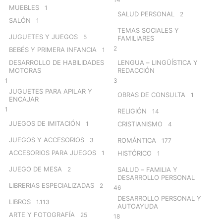
MUEBLES
1
SALUD PERSONAL
2
SALÓN
1
TEMAS SOCIALES Y
JUGUETES Y JUEGOS
5
FAMILIARES
2
BEBÉS Y PRIMERA INFANCIA
1
DESARROLLO DE HABILIDADES
LENGUA – LINGÜÍSTICA Y
MOTORAS
REDACCIÓN
1
3
JUGUETES PARA APILAR Y
OBRAS DE CONSULTA
1
ENCAJAR
1
RELIGIÓN
14
JUEGOS DE IMITACIÓN
1
CRISTIANISMO
4
JUEGOS Y ACCESORIOS
3
ROMÁNTICA
177
ACCESORIOS PARA JUEGOS
1
HISTÓRICO
1
JUEGO DE MESA
2
SALUD – FAMILIA Y
DESARROLLO PERSONAL
LIBRERIAS ESPECIALIZADAS
2
46
DESARROLLO PERSONAL Y
LIBROS
1.113
AUTOAYUDA
ARTE Y FOTOGRAFÍA
25
18