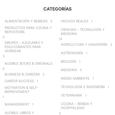
r
c
CATEGORÍAS
h
f
o
ALIMENTACIÓN Y BEBIDAS
HECHOS REALES
3
1
r
PRODUCTOS PARA COCINA Y
CIENCIAS – TECNOLOGÍA Y
:
REPOSTERÍA
MEDICINA
3
16
SIROPES – AZÚCARES Y
AGRICULTURA Y GANADERÍA
2
EDULCORANTES PARA
HORNEAR
ASTRONOMÍA
1
3
BIOLOGÍA
1
AUDIBLE BOOKS & ORIGINALS
6
MEDICINA
5
BUSINESS & CAREERS
2
MEDIO AMBIENTE
1
CAREER SUCCESS
1
TECNOLOGÍA E INGENIERÍA
1
MOTIVATION & SELF-
IMPROVEMENT
VETERINARIA
1
1
COCINA – BEBIDA Y
MANAGEMENT
1
HOSPITALIDAD
AUDIBLE LIBROS Y
3