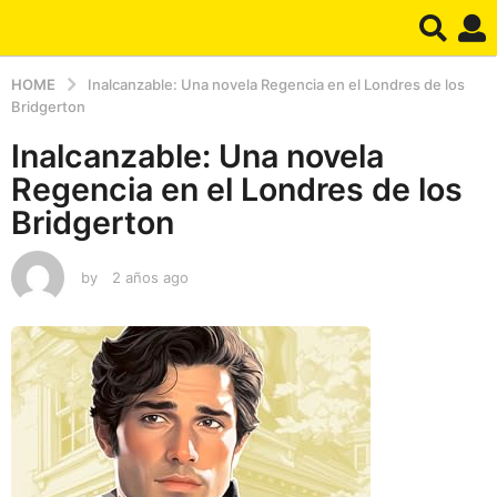
HOME
Inalcanzable: Una novela Regencia en el Londres de los
Bridgerton
Inalcanzable: Una novela
Regencia en el Londres de los
Bridgerton
by
2 años ago
2
a
ñ
o
s
a
g
o