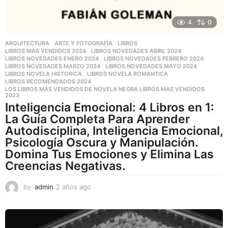
4
0
ARQUITECTURA
,
ARTE Y FOTOGRAFÍA
,
LIBROS
LIBROS MAS VENDIDOS 2024
,
LIBROS NOVEDADES ABRIL 2024
,
LIBROS NOVEDADES ENERO 2024
,
LIBROS NOVEDADES FEBRERO 2024
,
LIBROS NOVEDADES MARZO 2024
,
LIBROS NOVEDADES MAYO 2024
,
LIBROS NOVELA HISTORICA
,
LIBROS NOVELA ROMANTICA
,
LIBROS RECOMENDADOS 2024
,
LOS LIBROS MÁS VENDIDOS DE NOVELA NEGRA LIBROS MAS VENDIDOS
2023
Inteligencia Emocional: 4 Libros en 1:
La Guía Completa Para Aprender
Autodisciplina, Inteligencia Emocional,
Psicología Oscura y Manipulación.
Domina Tus Emociones y Elimina Las
Creencias Negativas.
by
admin
2 años ago
2
a
ñ
o
s