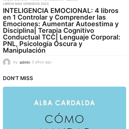
LIBROS MAS VENDIDOS 2023
INTELIGENCIA EMOCIONAL: 4 libros
en 1 Controlar y Comprender las
Emociones: Aumentar Autoestima y
Disciplina| Terapia Cognitivo
Conductual TCC| Lenguaje Corporal:
PNL, Psicología Oscura y
Manipulación
by
admin
3 años ago
3
a
ñ
DON'T MISS
o
s
a
g
o