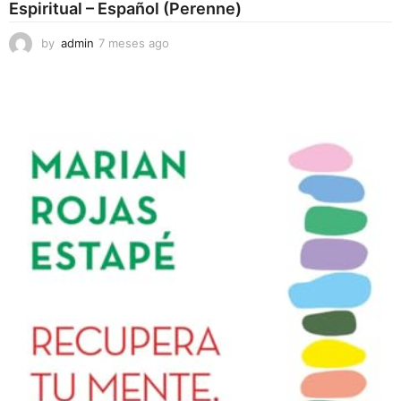
Espiritual – Español (Perenne)
by
admin
7 meses ago
7
m
e
s
e
s
a
g
o