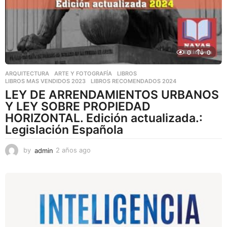
0
0
ARQUITECTURA
,
ARTE Y FOTOGRAFÍA
,
LIBROS
LIBROS MAS VENDIDOS 2023
,
LIBROS RECOMENDADOS 2024
LEY DE ARRENDAMIENTOS URBANOS
Y LEY SOBRE PROPIEDAD
HORIZONTAL. Edición actualizada.:
Legislación Española
by
admin
2 años ago
2
a
ñ
o
s
a
g
o