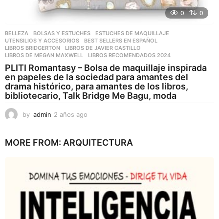
0
0
BELLEZA
,
BOLSAS Y ESTUCHES
,
ESTUCHES DE MAQUILLAJE
,
UTENSILIOS Y ACCESORIOS
BEST SELLERS EN ESPAÑOL
,
LIBROS BRIDGERTON
,
LIBROS DE JAVIER CASTILLO
,
LIBROS DE MEGAN MAXWELL
,
LIBROS RECOMENDADOS 2024
PLITI Romantasy – Bolsa de maquillaje inspirada
en papeles de la sociedad para amantes del
drama histórico, para amantes de los libros,
bibliotecario, Talk Bridge Me Bagu, moda
by
admin
2 años ago
2
a
ñ
MORE FROM:
ARQUITECTURA
o
s
a
g
o