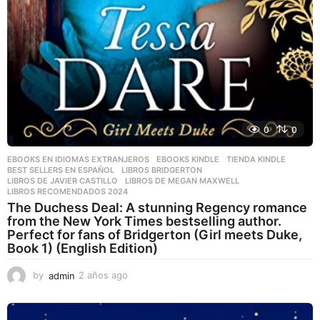
0
0
EBOOKS EN IDIOMAS EXTRANJEROS
,
EBOOKS KINDLE
,
TIENDA KINDLE
BEST SELLERS EN ESPAÑOL
,
LIBROS BRIDGERTON
,
LIBROS DE JAVIER CASTILLO
,
LIBROS DE MEGAN MAXWELL
,
LIBROS RECOMENDADOS 2024
The Duchess Deal: A stunning Regency romance
from the New York Times bestselling author.
Perfect for fans of Bridgerton (Girl meets Duke,
Book 1) (English Edition)
by
admin
2 años ago
2
a
ñ
o