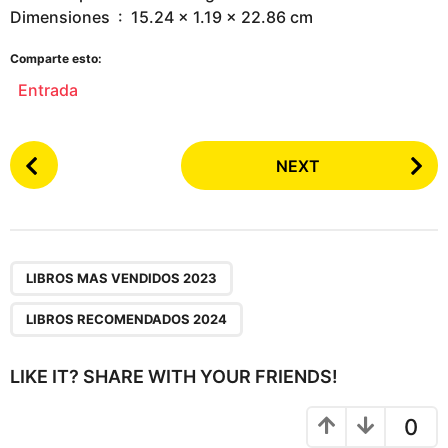
Dimensiones ‏ : ‎ 15.24 x 1.19 x 22.86 cm
Comparte esto:
Entrada
P
NEXT
o
s
t
P
,
a
LIBROS MAS VENDIDOS 2023
g
LIBROS RECOMENDADOS 2024
i
n
LIKE IT? SHARE WITH YOUR FRIENDS!
a
t
0
i