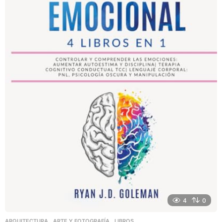
4
0
ARQUITECTURA
,
ARTE Y FOTOGRAFÍA
,
LIBROS