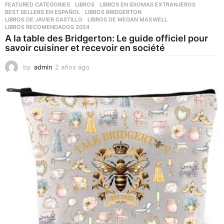
FEATURED CATEGORIES
,
LIBROS
,
LIBROS EN IDIOMAS EXTRANJEROS
BEST SELLERS EN ESPAÑOL
,
LIBROS BRIDGERTON
,
LIBROS DE JAVIER CASTILLO
,
LIBROS DE MEGAN MAXWELL
,
LIBROS RECOMENDADOS 2024
A la table des Bridgerton: Le guide officiel pour
savoir cuisiner et recevoir en société
by
admin
2 años ago
2
a
ñ
o
s
a
g
o