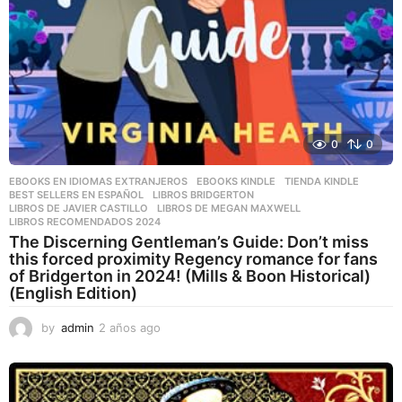
0
0
EBOOKS EN IDIOMAS EXTRANJEROS
,
EBOOKS KINDLE
,
TIENDA KINDLE
BEST SELLERS EN ESPAÑOL
,
LIBROS BRIDGERTON
,
LIBROS DE JAVIER CASTILLO
,
LIBROS DE MEGAN MAXWELL
,
LIBROS RECOMENDADOS 2024
The Discerning Gentleman’s Guide: Don’t miss
this forced proximity Regency romance for fans
of Bridgerton in 2024! (Mills & Boon Historical)
(English Edition)
by
admin
2 años ago
2
a
ñ
o
s