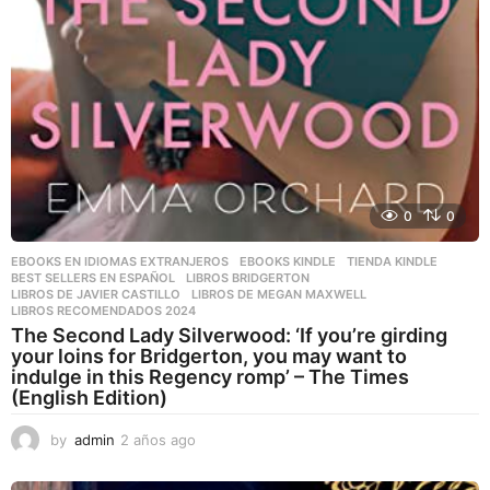
0
0
EBOOKS EN IDIOMAS EXTRANJEROS
,
EBOOKS KINDLE
,
TIENDA KINDLE
BEST SELLERS EN ESPAÑOL
,
LIBROS BRIDGERTON
,
LIBROS DE JAVIER CASTILLO
,
LIBROS DE MEGAN MAXWELL
,
LIBROS RECOMENDADOS 2024
The Second Lady Silverwood: ‘If you’re girding
your loins for Bridgerton, you may want to
indulge in this Regency romp’ – The Times
(English Edition)
by
admin
2 años ago
2
a
ñ