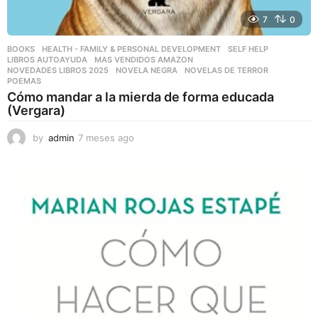
7
0
BOOKS
,
HEALTH - FAMILY & PERSONAL DEVELOPMENT
,
SELF HELP
LIBROS AUTOAYUDA
,
MAS VENDIDOS AMAZON
,
NOVEDADES LIBROS 2025
,
NOVELA NEGRA
,
NOVELAS DE TERROR
,
POEMAS
Cómo mandar a la mierda de forma educada
(Vergara)
by
admin
7 meses ago
7
m
e
s
e
s
a
g
o