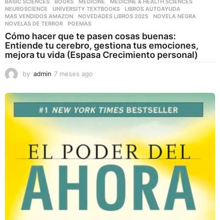
BASIC SCIENCES
,
BOOKS
,
MEDICINE
,
MEDICINE & HEALTH SCIENCES
,
NEUROSCIENCE
,
UNIVERSITY TEXTBOOKS
LIBROS AUTOAYUDA
,
MAS VENDIDOS AMAZON
,
NOVEDADES LIBROS 2025
,
NOVELA NEGRA
,
NOVELAS DE TERROR
,
POEMAS
Cómo hacer que te pasen cosas buenas:
Entiende tu cerebro, gestiona tus emociones,
mejora tu vida (Espasa Crecimiento personal)
by
admin
7 meses ago
7
m
e
s
e
s
a
g
o