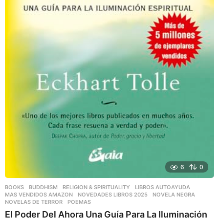
6
0
BOOKS
,
BUDDHISM
,
RELIGION & SPIRITUALITY
LIBROS AUTOAYUDA
,
MAS VENDIDOS AMAZON
,
NOVEDADES LIBROS 2025
,
NOVELA NEGRA
,
NOVELAS DE TERROR
,
POEMAS
El Poder Del Ahora Una Guía Para La Iluminación