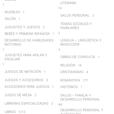
LITERARIA
1
14
MUEBLES
1
SALUD PERSONAL
2
SALÓN
1
TEMAS SOCIALES Y
JUGUETES Y JUEGOS
5
FAMILIARES
2
BEBÉS Y PRIMERA INFANCIA
1
DESARROLLO DE HABILIDADES
LENGUA – LINGÜÍSTICA Y
MOTORAS
REDACCIÓN
1
3
JUGUETES PARA APILAR Y
OBRAS DE CONSULTA
1
ENCAJAR
1
RELIGIÓN
14
JUEGOS DE IMITACIÓN
1
CRISTIANISMO
4
JUEGOS Y ACCESORIOS
3
ROMÁNTICA
177
ACCESORIOS PARA JUEGOS
1
HISTÓRICO
1
JUEGO DE MESA
2
SALUD – FAMILIA Y
DESARROLLO PERSONAL
LIBRERIAS ESPECIALIZADAS
2
46
DESARROLLO PERSONAL Y
LIBROS
1.113
AUTOAYUDA