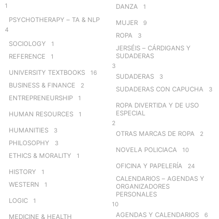
1
DANZA
1
PSYCHOTHERAPY – TA & NLP
MUJER
9
4
ROPA
3
SOCIOLOGY
1
JERSÉIS – CÁRDIGANS Y
SUDADERAS
REFERENCE
1
3
UNIVERSITY TEXTBOOKS
16
SUDADERAS
3
BUSINESS & FINANCE
2
SUDADERAS CON CAPUCHA
3
ENTREPRENEURSHIP
1
ROPA DIVERTIDA Y DE USO
ESPECIAL
HUMAN RESOURCES
1
2
HUMANITIES
3
OTRAS MARCAS DE ROPA
2
PHILOSOPHY
3
NOVELA POLICIACA
10
ETHICS & MORALITY
1
OFICINA Y PAPELERÍA
24
HISTORY
1
CALENDARIOS – AGENDAS Y
WESTERN
1
ORGANIZADORES
PERSONALES
LOGIC
1
10
AGENDAS Y CALENDARIOS
6
MEDICINE & HEALTH