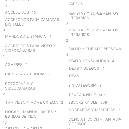
ARREOS
1
10
ACCESORIOS
10
REVISTAS Y SUPLEMENTOS
LITERARIOS
ACCESORIOS PARA CÁMARAS
2
DIGITALES
REVISTAS Y SUPLEMENTOS
4
LITERARIOS
MANDOS A DISTANCIA
4
2
ACCESORIOS PARA VÍDEO Y
SALUD Y CUIDADO PERSONAL
VIDEOCÁMARAS
4
1
SEXO Y SENSUALIDAD
4
AGARRES
2
IDEAS Y JUEGOS
4
CARCASAS Y FUNDAS
4
IDEAS
2
FOTOGRAFÍA Y
SIN CATEGORÍA
8
VIDEOCÁMARAS
2
TIENDA KINDLE
506
TV – VÍDEO Y HOME CINEMA
EBOOKS KINDLE
2
506
BIOGRAFÍAS Y MEMORIAS
5
HOGAR – MANUALIDADES Y
ESTILOS DE VIDA
CIENCIA FICCIÓN – FANTASÍA
13
Y TERROR
ARTESANÍA – ARTES