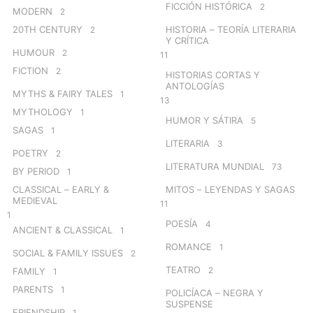
FICCIÓN HISTÓRICA
2
MODERN
2
20TH CENTURY
HISTORIA – TEORÍA LITERARIA
2
Y CRÍTICA
HUMOUR
2
11
FICTION
2
HISTORIAS CORTAS Y
ANTOLOGÍAS
MYTHS & FAIRY TALES
1
13
MYTHOLOGY
1
HUMOR Y SÁTIRA
5
SAGAS
1
LITERARIA
3
POETRY
2
LITERATURA MUNDIAL
73
BY PERIOD
1
CLASSICAL – EARLY &
MITOS – LEYENDAS Y SAGAS
MEDIEVAL
11
1
POESÍA
4
ANCIENT & CLASSICAL
1
ROMANCE
1
SOCIAL & FAMILY ISSUES
2
TEATRO
2
FAMILY
1
PARENTS
1
POLICÍACA – NEGRA Y
SUSPENSE
FRIENDSHIP
1