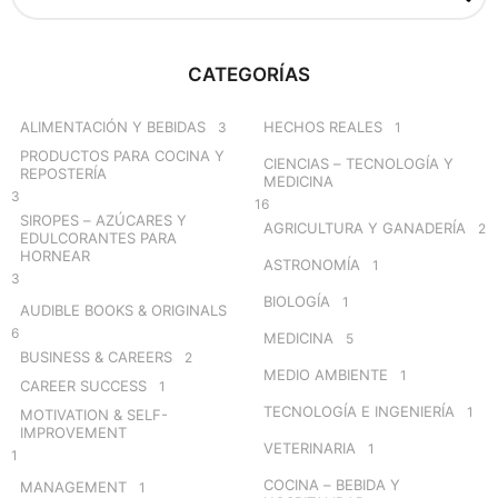
a
r
c
CATEGORÍAS
h
f
o
ALIMENTACIÓN Y BEBIDAS
HECHOS REALES
3
1
r
PRODUCTOS PARA COCINA Y
CIENCIAS – TECNOLOGÍA Y
:
REPOSTERÍA
MEDICINA
3
16
SIROPES – AZÚCARES Y
AGRICULTURA Y GANADERÍA
2
EDULCORANTES PARA
HORNEAR
ASTRONOMÍA
1
3
BIOLOGÍA
1
AUDIBLE BOOKS & ORIGINALS
6
MEDICINA
5
BUSINESS & CAREERS
2
MEDIO AMBIENTE
1
CAREER SUCCESS
1
TECNOLOGÍA E INGENIERÍA
1
MOTIVATION & SELF-
IMPROVEMENT
VETERINARIA
1
1
COCINA – BEBIDA Y
MANAGEMENT
1