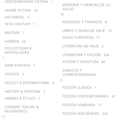
CONTEMPORARY FICTION
1
MEDICINA Y CIENCIAS DE LA
SALUD
GENRE FICTION
29
16
HISTORICAL
5
NEGOCIOS Y FINANZAS
8
19TH CENTURY
1
LIBROS Y GUÍAS DE VIAJE
14
MILITARY
1
GUÍAS TURISTICAS
11
HORROR
24
LITERATURA DE VIAJE
2
COLLECTIONS &
ANTHOLOGIES
LITERATURA Y FICCIÓN
626
1
ACCIÓN Y AVENTURA
89
DARK FANTASY
1
ENSAYOS Y
GHOSTS
3
CORRESPONDENCIA
3
OCCULT & SUPERNATURAL
4
FICCIÓN CLÁSICA
1
HISTORY & CRITICISM
3
FICCIÓN CONTEMPORÁNEA
42
GENRES & STYLES
1
FICCIÓN FEMENINA
17
LITERARY THEORY &
MOVEMENTS
FICCIÓN POR GÉNERO
243
2