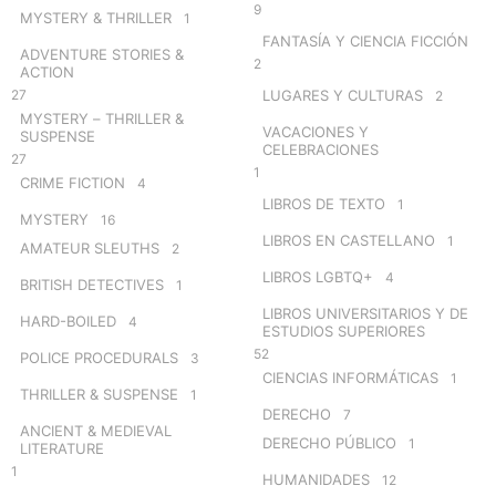
9
MYSTERY & THRILLER
1
FANTASÍA Y CIENCIA FICCIÓN
ADVENTURE STORIES &
2
ACTION
27
LUGARES Y CULTURAS
2
MYSTERY – THRILLER &
VACACIONES Y
SUSPENSE
CELEBRACIONES
27
1
CRIME FICTION
4
LIBROS DE TEXTO
1
MYSTERY
16
LIBROS EN CASTELLANO
1
AMATEUR SLEUTHS
2
LIBROS LGBTQ+
4
BRITISH DETECTIVES
1
LIBROS UNIVERSITARIOS Y DE
HARD-BOILED
4
ESTUDIOS SUPERIORES
52
POLICE PROCEDURALS
3
CIENCIAS INFORMÁTICAS
1
THRILLER & SUSPENSE
1
DERECHO
7
ANCIENT & MEDIEVAL
DERECHO PÚBLICO
1
LITERATURE
1
HUMANIDADES
12